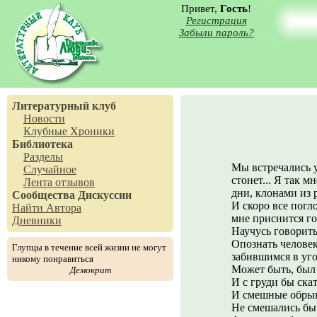
Привет,
Гость
!
Регистрация
Забыли пароль?
Литературный клуб
Новости
Клубные Хроники
Библиотека
Разделы
Мы встречались у
Случайное
стонет... Я так м
Лента отзывов
дни, клонами из 
Сообщества
Дискуссии
И скоро все погл
Найти Автора
мне приснится го
Дневники
Научусь говорить 
Опознать человек
Глупцы в течение всей жизни не могут
забившимся в уг
никому понравиться
Может быть, был 
Демокрит
И с груди бы скат
И смешные обрыв
Не смешались бы 