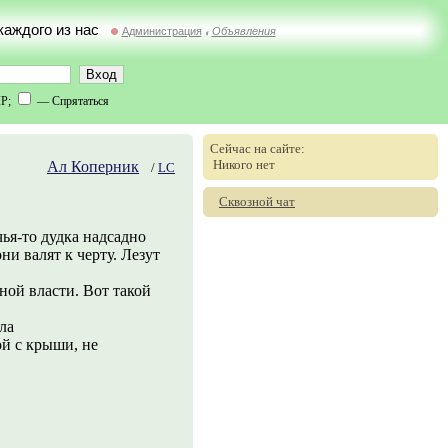
 каждого из нас
Администрация
Объявления
//
IP;
— Спрятаться
Сейчас на сайте:
Никого нет
Ал Коперник
/
LC
Сквозной чат
ья-то дудка надсадно
они валят к черту. Лезут
ной власти. Вот такой
ла
ой с крыши, не