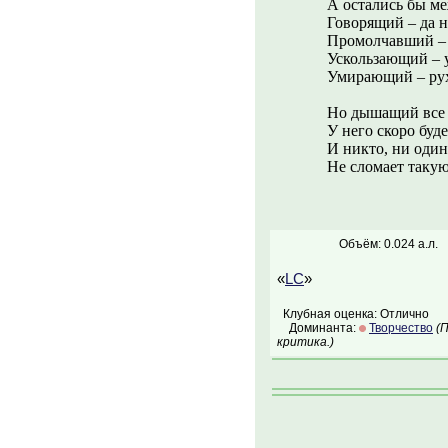
А остались бы м
Говорящий – да 
Промолчавший – д
Ускользающий – у
Умирающий – рухн
Но дышащий все
У него скоро буде
И никто, ни оди
Не сломает такую
Объём: 0.024 а.л.
«
LC
»
Клубная оценка: Отлично
Доминанта:
Творчество
(
критика.)