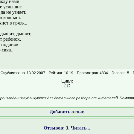
ежду нами.
не услышит.
а не узнает.
скользает.
ет в грязь...
 дышит, дышит,
т ребенок,
н подонок
 связь.
Опубликовано: 13 02 2007
Рейтинг: 10.19
Просмотров: 4834
Голосов: 5
Цикл:
LC
Произведения публикуются для детального разбора от читателей. Помните
Добавить отзыв
Отзывов: 3. Читать...