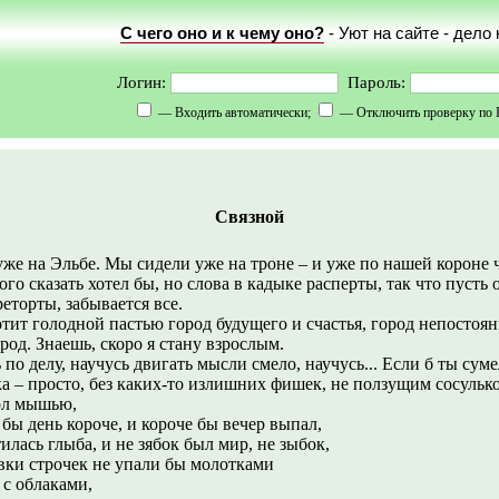
С чего оно и к чему оно?
- Уют на сайте - дело
Логин:
Пароль:
— Входить автоматически;
— Отключить проверку по 
Связной
же на Эльбе. Мы сидели уже на троне – и уже по нашей короне ч
ного сказать хотел бы, но слова в кадыке расперты, так что пусть 
реторты, забывается все.
отит голодной пастью город будущего и счастья, город непостоян
род. Знаешь, скоро я стану взрослым.
по делу, научусь двигать мысли смело, научусь... Если б ты суме
а – просто, без каких-то излишних фишек, не ползущим сосульк
ол мышью,
бы день короче, и короче бы вечер выпал,
илась глыба, и не зябок был мир, не зыбок,
ки строчек не упали бы молотками
с облаками,