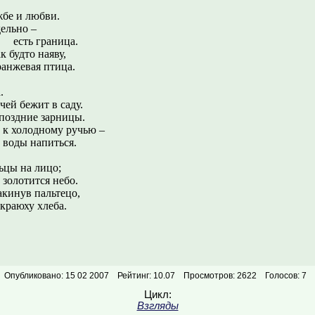
жбе и любви.
ельно –
раница.
к будто наяву,
ранжевая птица.
.
ит в саду.
поздние зарницы.
 к холодному ручью –
 воды напиться.
льцы на лицо;
 золотится небо.
акинув пальтецо,
краюху хлеба.
Опубликовано: 15 02 2007
Рейтинг: 10.07
Просмотров: 2622
Голосов: 7
Цикл:
»
Взгляды