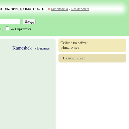
ерсоналии, грамотность
Библиотека
Объявления
//
IP;
— Спрятаться
Сейчас на сайте:
Никого нет
Kameshek
/
Взгляды
Сквозной чат