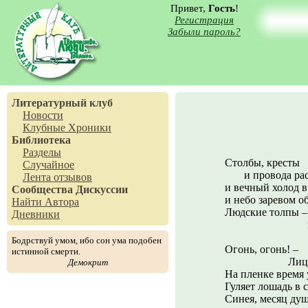
Привет,
Гость
!
Регистрация
Забыли пароль?
Литературный клуб
Новости
Клубные Хроники
Библиотека
Разделы
Столбы, кресты
Случайное
и провода рас
Лента отзывов
и вечный холод в
Сообщества
Дискуссии
и небо заревом о
Найти Автора
Людские толпы –
Дневники
горе в п
Бодрствуй умом, ибо сон ума подобен
Огонь, огонь! –
истинной смерти.
Лицо и 
Демокрит
На пленке время
Гуляет лошадь в 
Синея, месяц душ