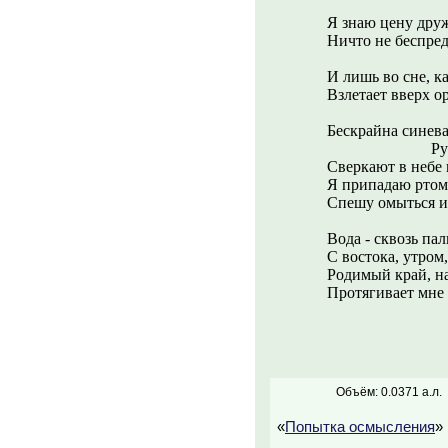
Я знаю цену дру
Ничто не беспред
есть г
И лишь во сне, ка
Взлетает вверх о
Бескрайна синева
Ручей беж
Сверкают в небе 
Я припадаю ртом
Спешу омыться и
Вода - сквозь па
С востока, утром,
Родимый край, н
Протягивает мне 
Объём: 0.0371 а.л.
«
Попытка осмысления