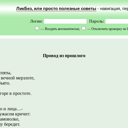
ЛикБез, или просто полезные советы
- навигация, п
Логин:
Пароль:
— Входить автоматически;
— Отключить проверку по 
Провод из прошлого
пяты,
 вечной мерзлоте,
бъято.
ростоте.
лица…-
 ужасом кричит:
самоволке,
у бередит.