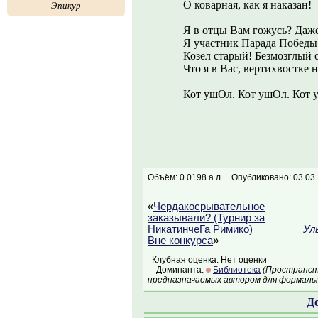
О коварная, как я наказан!
Эпикур
Я в отцы Вам гожусь? Даже
Я участник Парада Победы
Козел старый! Безмозглый 
Что я в Вас, вертихвостке 
Кот ушОл. Кот ушОл. Кот 
Объём: 0.0198 а.л.
Опубликовано: 03 03
«
Чердакосрывательное
заказывали? (Турнир за
НикатинчеГа Римико)
Ул
Вне конкурса
»
Клубная оценка: Нет оценки
Доминанта:
Библиотека
(Пространств
предназначаемых автором для формальн
Д