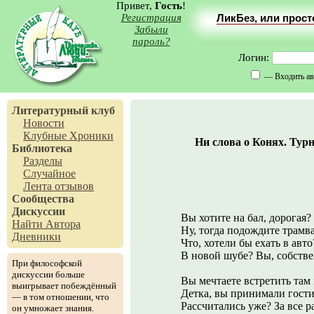
Привет,
Гость
!
Регистрация
ЛикБез, или прос
Забыли
пароль?
Логин:
— Входить ав
Литературный клуб
Новости
Клубные Хроники
Ни слова о Конях. Турн
Библиотека
Разделы
Случайное
Лента отзывов
Сообщества
Дискуссии
Вы хотите на бал, дорогая?
Найти Автора
Ну, тогда подождите трамвая
Дневники
Что, хотели бы ехать в авто
В новой шубе? Вы, собстве
При философской
дискуссии больше
Вы мечтаете встретить там
выигрывает побеждённый
Детка, вы принимали гости
— в том отношении, что
Рассчитались уже? За все р
он умножает знания.