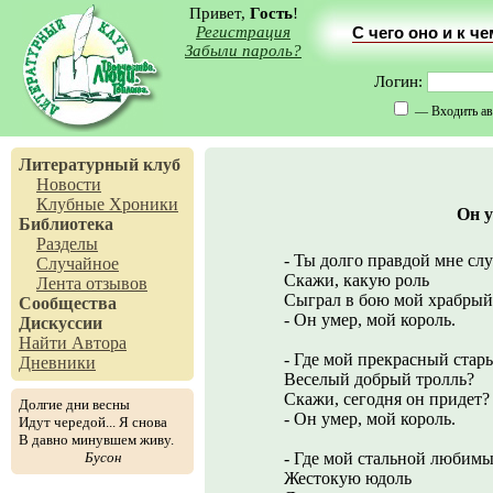
Привет,
Гость
!
Регистрация
С чего оно и к ч
Забыли пароль?
Логин:
— Входить ав
Литературный клуб
Новости
Клубные Хроники
Он у
Библиотека
Разделы
- Ты долго правдой мне сл
Случайное
Скажи, какую роль
Лента отзывов
Сыграл в бою мой храбрый
Сообщества
- Он умер, мой король.
Дискуссии
Найти Автора
- Где мой прекрасный стары
Дневники
Веселый добрый тролль?
Скажи, сегодня он придет?
Долгие дни весны
- Он умер, мой король.
Идут чередой... Я снова
В давно минувшем живу.
Бусон
- Где мой стальной любимы
Жестокую юдоль