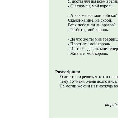
Я доставлял им всем врага
- Он сломан, мой король.
- А как же все мои войска?
Скажи-ка мне, не скрой,
Всех победили ли врагов?
- Разбиты, мой король.
- Да что же ты мне говори
- Простите, мой король.
- И что же делать мне тепер
- Живите, мой король.
Postscriptum:
Если кто-то решит, что это пла
чему!! У меня очень долго висе
Не могли же они из ниоткуда в
на раб