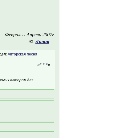
Февраль - Апрель 2007г
©
Лилия
дел:
Авторская песня
«
* * *
»
аемых автором для