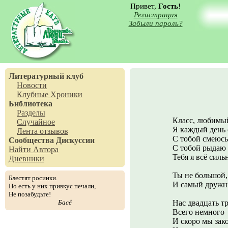
Привет,
Гость
!
Регистрация
Забыли пароль?
Литературный клуб
Новости
Клубные Хроники
Библиотека
Разделы
Класс, любимый
Случайное
Я каждый день с
Лента отзывов
С тобой смеюсь 
Сообщества
Дискуссии
С тобой рыдаю 
Найти Автора
Тебя я всё силь
Дневники
Ты не большой,
Блестят росинки.
И самый дружны
Но есть у них привкус печали,
Не позабудьте!
Басё
Нас двадцать тр
Всего немного
И скоро мы зако