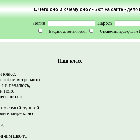
С чего оно и к чему оно?
- Уют на сайте - дело
Логин:
Пароль:
— Входить автоматически;
— Отключить проверку по 
Наш класс
 класс,
 тобой встречаюсь
я и печалюсь,
и пою,
ней люблю.
 но самый лучший
й в мире класс.
и,
нчим школу,