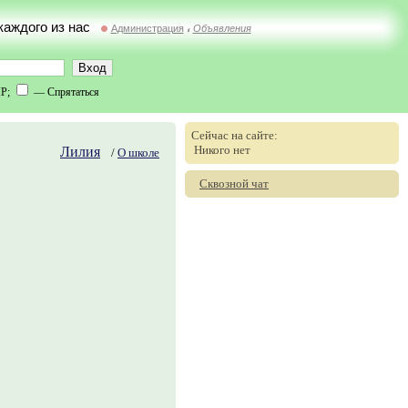
 каждого из нас
Администрация
Объявления
//
IP;
— Спрятаться
Сейчас на сайте:
Никого нет
Лилия
/
О школе
Сквозной чат