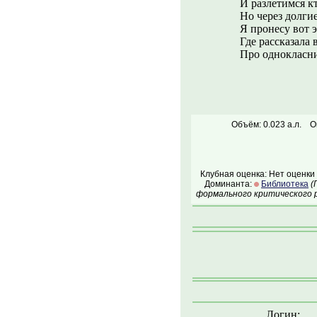
И разлетимся кт
Но через долгие
Я пронесу вот э
Где рассказала в
Про однокласни
Объём: 0.023 а.л.
О
Клубная оценка: Нет оценки
Доминанта:
Библиотека
(
формального критического р
Логин: