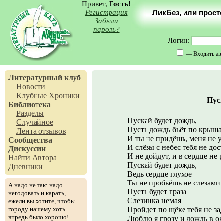
Привет,
Гость
!
Регистрация
ЛикБез, или прос
Забыли
пароль?
Логин:
— Входить ав
Литературный клуб
Новости
Клубные Хроники
Пус
Библиотека
Разделы
Пускай будет дождь,
Случайное
Пусть дождь бьёт по крыш
Лента отзывов
И ты не придёшь, меня не
Сообщества
И слёзы с небес тебя не дос
Дискуссии
И не дойдут, и в сердце не 
Найти Автора
Пускай будет дождь,
Дневники
Ведь сердце глухое
Ты не пробьёшь не слезами
А надо не так: надо
Пусть будет граза
негодовать и карать,
Слезинка немая
ежели вы хотите, чтобы
городу нашему хоть
Пройдет по щёке тебя не за
впредь было хорошо!
Люблю я грозу и дождь в о