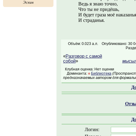
Эсхин
Ведь я знаю точно,
Что ты не придёшь,
И будет граза моё наказань
И страданья.
Объём: 0.023 а.л.
Опубликовано: 30 0
Разд
«
Разговор с самой
собой
»
мысыл
Клубная оценка: Нет оценки
Доминанта:
Библиотека
(Пространств
предназначаемых автором для формальн
Д
Отзы
Д
Логин: