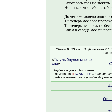
Захотелось тебя не любить
Но ни как мне тебя не забы
До чего же довело одиноче
Ты теперь моё злое пророч
Ты теперь не ангел, не бес
Зачем в сердце моё ты поле
Объём: 0.023 а.л.
Опубликовано: 07 0
Разд
«
Ты улыбнулся мне во
сне
»
С
Клубная оценка: Нет оценки
Доминанта:
Библиотека
(Пространств
предназначаемых автором для формальн
Д
Отзы
Д