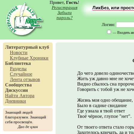
Привет,
Гость
!
Регистрация
ЛикБез, или прос
Забыли
пароль?
Логин:
— Входить ав
Литературный клуб
Новости
Клубные Хроники
Библиотека
Разделы
До чего довело одиночеств
Случайное
Жить уж давно мне не хоче
Лента отзывов
Видно сбылось сна пророче
Сообщества
Говорить с тобой уж не хоч
Дискуссии
Найти Автора
Жизнь моя одно обещание,
Дневники
Было в садике свидание
Где узнала я твой ответ
Знающий людей
Твоё чёрное, глупое "нет".
благоразумен. Знающий
себя просвещён.
Дао де цзин
От твоего ответа стало горь
Захотелось кричать, да и то