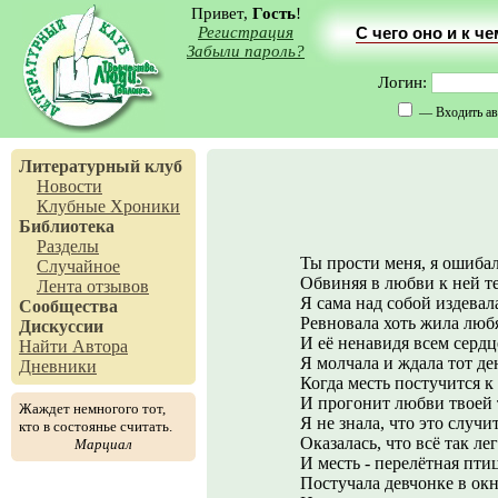
Привет,
Гость
!
Регистрация
С чего оно и к ч
Забыли пароль?
Логин:
— Входить ав
Литературный клуб
Новости
Клубные Хроники
Библиотека
Разделы
Ты прости меня, я ошибал
Случайное
Обвиняя в любви к ней те
Лента отзывов
Я сама над собой издевала
Сообщества
Ревновала хоть жила люб
Дискуссии
И её ненавидя всем сердц
Найти Автора
Я молчала и ждала тот де
Дневники
Когда месть постучится к 
И прогонит любви твоей 
Жаждет немногого тот,
Я не знала, что это случит
кто в состоянье считать.
Оказалась, что всё так ле
Марциал
И месть - перелётная пти
Постучала девчонке в окн