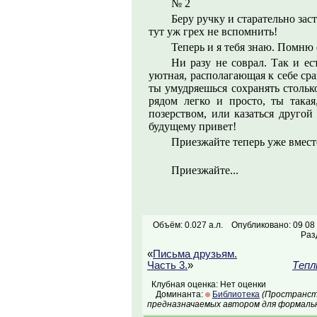
№ 2
Беру ручку и старательно зас
тут уж грех не вспомнить!
Теперь и я тебя знаю. Помню 
Ни разу не соврал. Так и е
уютная, располагающая к себе сра
ты умудряешься сохранять стольк
рядом легко и просто, ты такая
позерством, или казаться другой
будущему привет!
Приезжайте теперь уже вместе
Приезжайте...
Объём: 0.027 а.л.
Опубликовано: 09 08
Раз
«
Письма друзьям.
Часть 3.
»
Тепл
Клубная оценка: Нет оценки
Доминанта:
Библиотека
(Пространств
предназначаемых автором для формальн