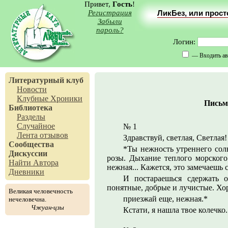
Привет,
Гость
!
Регистрация
ЛикБез, или прос
Забыли
пароль?
Логин:
— Входить ав
Литературный клуб
Новости
Клубные Хроники
Письма
Библиотека
Разделы
Случайное
№ 1
Лента отзывов
Здравствуй, светлая, Светлая!
Сообщества
*Ты нежность утреннего сол
Дискуссии
розы. Дыхание теплого морского 
Найти Автора
нежная... Кажется, это замечаешь 
Дневники
И постараешься сдержать 
понятные, добрые и лучистые. Хор
Великая человечность
приезжай еще, нежная.*
нечеловечна.
Чжуан-цзы
Кстати, я нашла твое колечко.