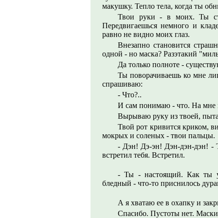
макушку. Тепло тела, когда ты об
Твои руки - в моих. Ты с
Передвигаешься немного и кладе
равно не видно моих глаз.
Внезапно становится страшн
одной - но маска? Разэтакий "ми
Да только полноте - существу
Ты поворачиваешь ко мне лиц
спрашиваю:
- Что?..
И сам понимаю - что. На мне 
Вырываю руку из твоей, пыт
Твой рот кривится криком, ви
мокрых и соленых - твои пальцы.
- Дэн! Дэ-эн! Дэн-дэн-дэн! -
встретил тебя. Встретил.
- Ты - настоящий. Как ты у
бледный - что-то приснилось дурац
А я хватаю ее в охапку и зак
Спасибо. Пустоты нет. Маски 