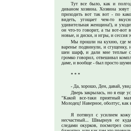
Тут все было, как и полго
диваном хозяина. Хозяина зовут
приходить вот так вот - по како
видеть, угощает чем-то вкус
удивительная женщина!), и уходит
он что-то говорит, а ты вот-вот 
новые, и диски, и игры, и сессия э
Мы прошли на кухню, где мн
варенье подвинули, и сгущенку, 
шеи шарф, и дали мне теплые с
громко говорил, отвешивал компл
даме, и вообще - был просто шум
* * *
- Да, хорошо, Ден, давай, ув
Дверь закрылась, но я еще у
"Какой все-таки приятный ма
Молодец! Наверное, оболтус, как и
Я потянул с усилием кожу
несчастный... Швырнув ее куд
следами окурков, посмотрел снов
блакитна, или как там это правиль