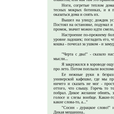
Ноги, согретые теплом дом
тесных мокрых ботинках, и я 
оказаться дома и снять их.
Вышел на улицу; дождик усп
Постоял на остановке, подумал и
промок, значит можно идти смело, 
Настроение по-прежнему болт
уровне ладошек; погладить его, ч
кошка - почесал за ушком - и заму
"Черта с два!" - сказало н
мысли...
Я закружился в хороводе ощ
про лето. Потом поплыли воспоми
Ее нежные руки в безразл
универской кафешке, где мы пря
ничего и сказать не мог - прост
оттого, что слышу. Горечь то т
побрал. Дикое желание обнять, з
голосе и слезы вообще. Какие-то
какие слова-то, а..."
"Сосин - дурацкое слово!" 
Дикая мешанина..