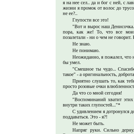
я на нее сел.. да и бог с ней, с л
жизни я промок от волос до трусо
не ее?..
Глупости все это!
"Вот и вырос наш Денисочка..
пора, как же! То, что все мои
позалетали - ни о чем не говорит.
Не знаю.
Не понимаю.
Неожиданно, я пожалел, что н
бы умел.
"Смешное ты чудо... Спасибо
такое" - а оригинальность, доброта,
Приятно слушать то, как тебя
просто розовые очки влюбленнос
Да что со мной сегодня!
"Воспоминаний хватит этих 
внутри таких глупостей..."*
С удивлением я дотронулся до
поддаваться. Это - я?!
Не может быть.
Напряг руки. Сильно дернул