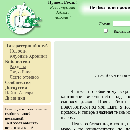
Привет,
Гость
!
Регистрация
ЛикБез, или прос
Забыли
пароль?
Логин:
— Входить ав
Литературный клуб
Новости
Клубные Хроники
Библиотека
Разделы
Случайное
Спасибо, что ты е
Лента отзывов
Сообщества
Дискуссии
Я шел по обычному маршр
Найти Автора
картошкой висело небо над го
Дневники
сыпался дождь. Новые ботин
подстроиться под мои шаги, я по
Если беда вас постигла по
промок, и теперь влажная ткань 
слабости вашей
шагом.
постыдной,
То и богов обвинять
Шел я, собственно, в гости, 
нечего вам за неё.
мало - по университету, по п