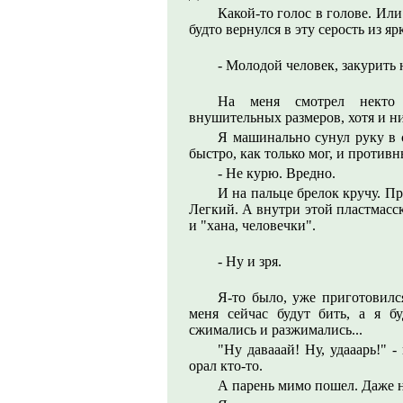
Какой-то голос в голове. Или
будто вернулся в эту серость из яр
- Молодой человек, закурить 
На меня смотрел некто н
внушительных размеров, хотя и н
Я машинально сунул руку в 
быстро, как только мог, и против
- Не курю. Вредно.
И на пальце брелок кручу. Пр
Легкий. А внутри этой пластмасск
и "хана, человечки".
- Ну и зря.
Я-то было, уже приготовился
меня сейчас будут бить, а я бу
сжимались и разжимались...
"Ну давааай! Ну, удааарь!" 
орал кто-то.
А парень мимо пошел. Даже н