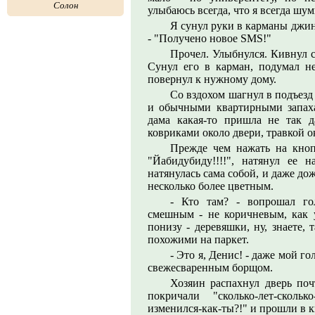
Солон
улыбаюсь всегда, что я всегда шу
Я сунул руки в карманы джин
- "Получено новое SMS!"
Прочел. Улыбнулся. Кивнул са
Сунул его в карман, подумал н
повернул к нужному дому.
Со вздохом шагнул в подъезд
и обычными квартирными запахам
дама какая-то пришла не так д
ковриками около двери, травкой ок
Прежде чем нажать на кноп
"Йабидубиду!!!!", натянул ее 
натянулась сама собой, и даже до
несколько более цветным.
- Кто там? - вопрошал го
смешным - не коричневым, как 
понизу - деревяшки, ну, знаете,
похожими на паркет.
- Это я, Денис! - даже мой го
свежесваренным борщом.
Хозяин распахнул дверь поч
покричали "сколько-лет-сколько
изменился-как-ты?!" и прошли в к