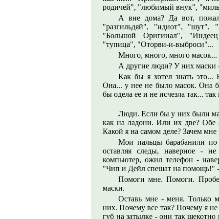
родичей", "любимый внук", "милы
А вне дома? Да вот, пожалу
"разгильдяй", "идиот", "шут",
"Большой Оригинал", "Индеец
"тупица", "Оторви-и-выброси"...
Много, много, много масок... 
А другие люди? У них маски -
Как бы я хотел знать это...
Она... у нее не было масок. Она б
бы одела ее и не исчезла так... так
Люди. Если бы у них были мас
как на ладони. Или их две? Обе -
Какой я на самом деле? Зачем мне в
Мои пальцы барабанили по 
оставляя следы, наверное - не
компьютер, ожил телефон - навер
"Чип и Дейл спешат на помощь!" - 
Помоги мне. Помоги. Пробе
маски.
Оставь мне - меня. Только 
них. Почему все так? Почему я не
губ на затылке - они так щекотно