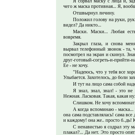
Я сорвал маску с лица и, за
чего ж маска противная... Я, вообщ
Отшвырнул личину.
Положил голову на руки, руки
видел? Да никто...
Маски. Маски... Любая ест
вовремя.
Закрыл глаза, и снова ме
вырвал телефонный звонок - та, ч
посмотрел на экран и скинул. Зна
друг-готовый-согреть-и-прийти-на
Ее - не хочу.
"Надеюсь, что у тебя все хор
Улыбается. Захотелось, до боли зах
И тут на лицо сама собой над
Я знал, знал, знал! - это н
Нежная. Ласковая. Такая, какая н
Слишком. Не хочу вспоминать
А когда вспоминаю - маска... 
она сама подставлялась! сама все 
и каждому! она же.. просто б..дь! К
С ненавистью я содрал эту ма
плакал?... Да нет. Это просто опят