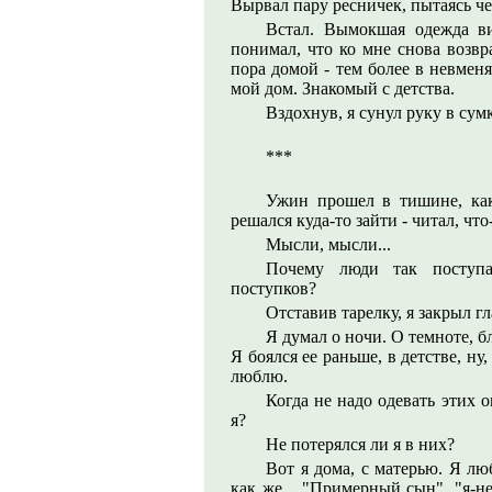
Вырвал пару ресничек, пытаясь че
Встал. Вымокшая одежда в
понимал, что ко мне снова возвр
пора домой - тем более в невмен
мой дом. Знакомый с детства.
Вздохнув, я сунул руку в су
***
Ужин прошел в тишине, как
решался куда-то зайти - читал, чт
Мысли, мысли...
Почему люди так поступа
поступков?
Отставив тарелку, я закрыл гл
Я думал о ночи. О темноте, б
Я боялся ее раньше, в детстве, ну,
люблю.
Когда не надо одевать этих о
я?
Не потерялся ли я в них?
Вот я дома, с матерью. Я лю
как же... "Примерный сын", "я-н