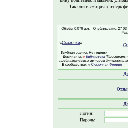
кину подпевала, и мальчик улыбал
Так они и смотрели теперь ф
Объём: 0.079 а.л.
Опубликовано: 27 03
Раз
«
Сказочки
»
Со
Клубная оценка: Нет оценки
Доминанта:
Библиотека
(Пространств
предназначаемых автором для формальн
В сообществах:
Сказочная Феерия
Д
Отзыв
Д
Логин:
Пароль: