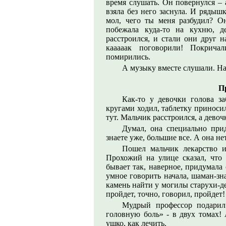
время слушать. Он повернулся – а
взяла без него заснула. И рядыш
мол, чего ты меня разбудил? Он
побежала куда-то на кухню, д
расстроился, и стали они друг н
кааааак поговорили! Покрича
помирились.
А музыку вместе слушали. На
П
Как-то у девочки голова за
кругами ходил, таблетку приносил
тут. Мальчик расстроился, а девоч
Думал, она специально при
знаете уже, большие все. А она не
Пошел мальчик лекарство 
Прохожий на улице сказал, что 
бывает так, наверное, придумала 
умное говорить начала, шаман-зн
камень найти у могилы старухи-д
пройдет, точно, говорил, пройдет!
Мудрый профессор подарил
головную боль» - в двух томах!
ушко, как лечить.