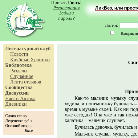
Привет,
Гость
!
Регистрация
ЛикБез, или прос
Забыли
пароль?
Логин:
— Входить ав
Литературный клуб
Новости
Клубные Хроники
Сказ
Библиотека
Разделы
Случайное
Лента отзывов
Сообщества
Про м
Дискуссии
Как-то мальчик музыку слуш
Найти Автора
ходила, и понемножку бучилась – у
Дневники
время в музыке своей. Как ни под
уже сегодня! Она уже и так походи
Слово скажу —
халатика – мальчик слушает.
Леденеют губы.
Осенний вихрь!
Бучилась девочка, бучилась и 
Басё
Мальчик слушал музыку, дол