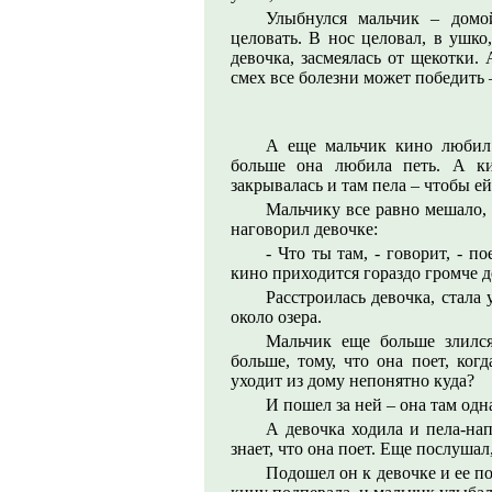
Улыбнулся мальчик – домо
целовать. В нос целовал, в ушко
девочка, засмеялась от щекотки. 
смех все болезни может победить 
А еще мальчик кино любил 
больше она любила петь. А ки
закрывалась и там пела – чтобы е
Мальчику все равно мешало, 
наговорил девочке:
- Что ты там, - говорит, - п
кино приходится гораздо громче д
Расстроилась девочка, стала 
около озера.
Мальчик еще больше злился
больше, тому, что она поет, ког
уходит из дому непонятно куда?
И пошел за ней – она там одн
А девочка ходила и пела-нап
знает, что она поет. Еще послуша
Подошел он к девочке и ее п