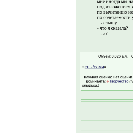
мне иногда мы н
под изложением 
по вычитанию не
по сочетаемости 
- слышу.
- что я сказала?
- а?
Объём: 0.026 а.л.
О
«
сны/сами
»
Клубная оценка: Нет оценки
Доминанта:
Творчество
(
критика.)