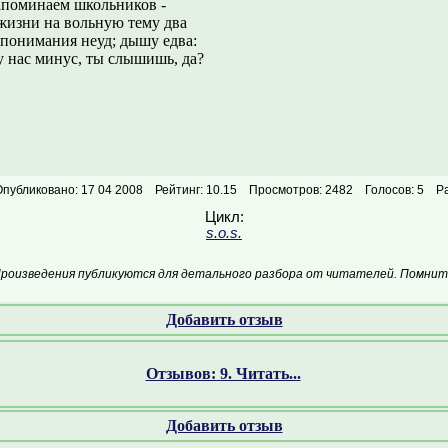
апоминаем школьников -
жизни на вольную тему два
понимания неуд; дышу едва:
у нас минус, ты слышишь, да?
публиковано: 17 04 2008
Рейтинг: 10.15
Просмотров: 2482
Голосов: 5
Р
Цикл:
s.o.s.
Произведения публикуются для детального разбора от читателей. Помните
Добавить отзыв
Отзывов: 9. Читать...
Добавить отзыв