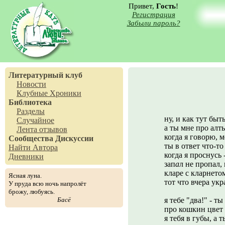
Привет,
Гость
!
Регистрация
Забыли пароль?
Литературный клуб
Новости
Клубные Хроники
Библиотека
Разделы
ну, и как тут быт
Случайное
а ты мне про алт
Лента отзывов
когда я говорю, м
Сообщества
Дискуссии
ты в ответ что-то
Найти Автора
когда я проснусь 
Дневники
зап
а
л не пропал,
кларе с кларнето
Ясная луна.
тот что вчера укр
У пруда всю ночь напролёт
брожу, любуясь.
Басё
я тебе "два!" - т
про кошкин цвет 
я тебя в губы, а 