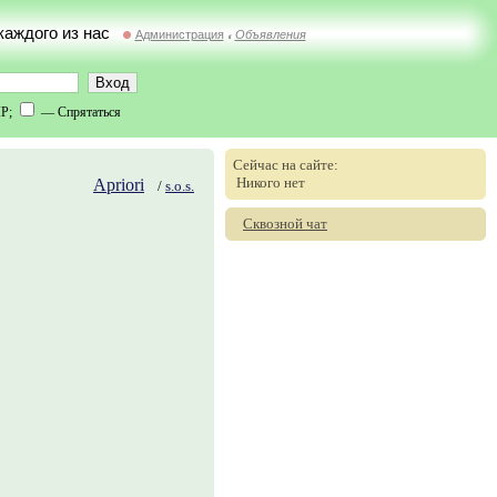
 каждого из нас
Администрация
Объявления
//
IP;
— Спрятаться
Сейчас на сайте:
Никого нет
Apriori
/
s.o.s.
Сквозной чат