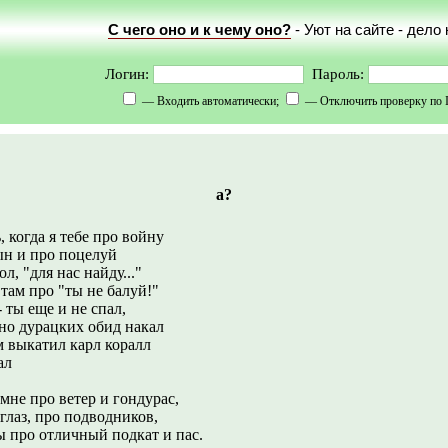
С чего оно и к чему оно?
- Уют на сайте - дело
Логин:
Пароль:
— Входить автоматически;
— Отключить проверку по 
а?
ь, когда я тебе про войну
ын и про поцелуй
ол, "для нас найду..."
 там про "ты не балуй!"
- ты еще и не спал,
 но дурацких обид накал
м выкатил карл коралл
ал
ы мне про ветер и гондурас,
глаз, про подводников,
ты про отличный подкат и пас.