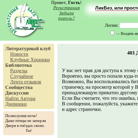
Привет,
Гость
!
Регистрация
ЛикБез, или прос
Забыли
пароль?
Логин:
— Входить ав
Литературный клуб
403 
Новости
Клубные Хроники
Библиотека
У вас нет прав для доступа к этому
Разделы
Вероятно, вы просто попали куда-то 
Случайное
Возможно, Вы воспользовались бит
Лента отзывов
страничку, на просмотр которой у В
Сообщества
принадлежащую приватно другому 
Дискуссии
Если Вы считаете, что это ошибка,
Найти Автора
В сообщении, пожалуйста, укажите 
Дневники
и адрес странички.
Полнолуния ночь!
Даже птицы не заперли
Двери в гнёздах своих.
Тиё