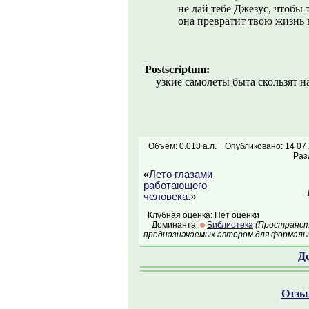
не дай тебе Джезус, чтобы 
она превратит твою жизнь в
Postscriptum:
узкие самолеты быта скользят н
Объём: 0.018 а.л.
Опубликовано: 14 07
Раз
«
Лето глазами
работающего
человека.
»
Клубная оценка: Нет оценки
Доминанта:
Библиотека
(Пространств
предназначаемых автором для формальн
Д
Отзыв