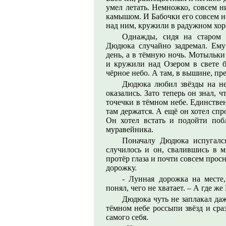
умел летать. Немножко, совсем ни
камышом. И Бабочки его совсем н
над ним, кружили в радужном хо
Однажды, сидя на старом 
Дюдюка случайно задремал. Ему
день, а в тёмную ночь. Мотыльки
и кружили над Озером в свете 
чёрное небо. А там, в вышине, пр
Дюдюка любил звёзды на неб
оказались. Зато теперь он знал,
точечки в тёмном небе. Единствен
там держатся. А ещё он хотел спр
Он хотел встать и подойти по
муравейника.
Поначалу Дюдюка испугался
случилось и он, свалившись в 
протёр глаза и почти совсем прос
дорожку.
- Лунная дорожка на месте
понял, чего не хватает. – А где 
Дюдюка чуть не заплакал даж
тёмном небе россыпи звёзд и сра
самого себя.