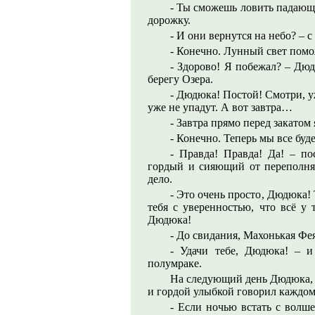
- Ты сможешь ловить падающ
дорожку.
- И они вернутся на небо? –
- Конечно. Лунный свет помо
- Здорово! Я побежал? – Дюд
берегу Озера.
- Дюдюка! Постой! Смотри, уж
уже не упадут. А вот завтра…
- Завтра прямо перед закатом 
- Конечно. Теперь мы все буд
- Правда! Правда! Да! – п
гордый и сияющий от переполняю
дело.
- Это очень просто, Дюдюка!
тебя с уверенностью, что всё у 
Дюдюка!
- До свидания, Махонькая Фе
- Удачи тебе, Дюдюка! – и
полумраке.
На следующий день Дюдюка, 
и гордой улыбкой говорил каждом
- Если ночью встать с волш