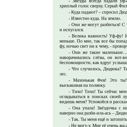
- Звёзды всегда падали уф-
хриплый голос сверху. Серый Фил
- Куда падают? – спросил Дю
- Известно куда. На землю.
- Они же могут разбиться! С
и испугался.
- Велика важность! Уф-фу! 
меньше. По мне, так все бы попада
фу, ночью свет ни к чему, - пров
- Они же такие маленькие…
наворачивались слёзы, он вот-в
беспомощности, как вдруг услыша
- Что случилось, Дюдюка? Т
лес.
- Махонькая Фея! Это ты!
выскакивая на полянку.
- Тихо! Тихо! Ты сейчас мен
оглядываться в поисках своей лу
видишь меня? Успокойся и расскаж
- Она упала! Звёздочка с н
наверно она разби-ила-ась – Дюдю
- Так. Ты меня ещё и затопит
- Не могу-у. Мне её очень жа-