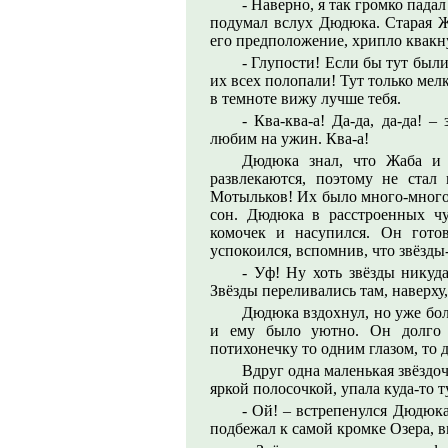
- Наверно, я так громко пада
подумал вслух Дюдюка. Старая Ж
его предположение, хрипло квакну
- Глупости! Если бы тут бы
их всех полопали! Тут только ме
в темноте вижу лучше тебя.
- Ква-ква-а! Да-да, да-да!
любим на ужин. Ква-а!
Дюдюка знал, что Жаба и е
развлекаются, поэтому не стал
Мотыльков! Их было много-много 
сон. Дюдюка в расстроенных чу
комочек и насупился. Он гото
успокоился, вспомнив, что звёзды-
- Уф! Ну хоть звёзды никуда
Звёзды переливались там, наверху
Дюдюка вздохнул, но уже бол
и ему было уютно. Он долго 
потихонечку то одним глазом, то 
Вдруг одна маленькая звёздоч
яркой полосочкой, упала куда-то 
- Ой! – встрепенулся Дюдюка
подбежал к самой кромке Озера, в