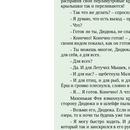
расправив свои перламутровые к
крылышки так и переливаются!
- Так что же делать? – спрос
- Я думаю, что есть выход –
- Что?
- Готов ли ты, Дюдюка, не сп
- Конечно! Конечно готов! –
своим видом показал, как он готов
- Ты можешь многое, Дюдюка.
для себя, а для всех.
- Для всех?
- Да. И для Летучих Мышек,
- И для нас? – щебетнула Мал
- И для птиц, и для рыб, и д
Ёрш и громко плеснулся, словно 
- Я… Я готов. Конечно! А что
Махонькая Фея взмахнула к
сторону Дюдюки и в шлейфе пыль
- Возьми его, Дюдюка. Если н
озера, то к ночи ты будешь уже там
- Я могу быстро ходить. И д
который так и заискрился в его р