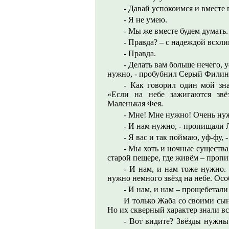
- Давай успокоимся и вместе 
- Я не умею.
- Мы же вместе будем думать.
- Правда? – с надеждой всхл
- Правда.
- Делать вам больше нечего, у
нужно, - пробубнил Серый Филин и
- Как говорил один мой зн
«Если на небе зажигаются звё
Маленькая Фея.
- Мне! Мне нужно! Очень ну
- И нам нужно, - пропищали 
- Я вас и так поймаю, уф-фу,
- Мы хоть и ночные существа
старой пещере, где живём – про
- И нам, и нам тоже нужно.
нужно немного звёзд на небе. Особ
- И нам, и нам – прощебетал
И только Жаба со своими сын
Но их скверный характер знали вс
- Вот видите? Звёзды нужны 