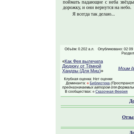
поймать падающие с неба звёзды
дорожку, и они вернутся на небо.
Я всегда так делаю...
Объём: 0.202 а.л.
Опубликовано: 02 09
Раздел
«
Как Фея вылечила
Дюдюку от Тёмной
Моим д
Хандры (Для Миц)
»
Клубная оценка: Нет оценки
Доминанта:
Библиотека
(Пространств
предназначаемых автором для формальн
В сообществах:
Сказочная Феерия
Д
Отзыв
Д