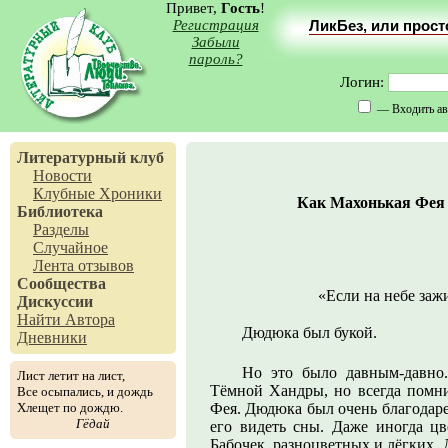
Привет,
Гость
!
Регистрация
ЛикБез, или прос
Забыли
пароль?
Логин:
— Входить ав
Литературный клуб
Новости
Клубные Хроники
Как Махонькая Фея 
Библиотека
Разделы
Случайное
Лента отзывов
Сообщества
«Если на небе зажи
Дискуссии
Найти Автора
Дюдюка был букой.
Дневники
Но это было давным-давно
Лист летит на лист,
Тёмной Хандры, но всегда помни
Все осыпались, и дождь
Хлещет по дождю.
Фея. Дюдюка был очень благодаре
Гёдай
его видеть сны. Даже иногда ц
Бабочек, разноцветных и лёгких. 