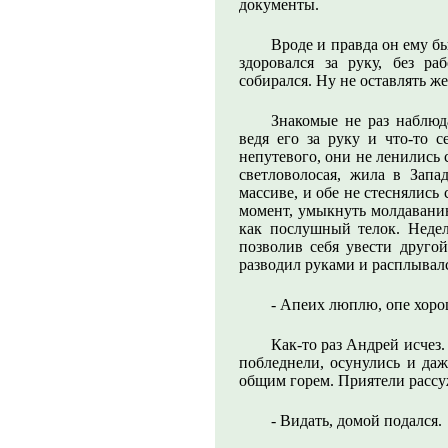
документы.
Вроде и правда он ему б
здоровался за руку, без р
собирался. Ну не оставлять ж
Знакомые не раз наблю
ведя его за руку и что-то с
непутевого, они не ленились 
светловолосая, жила в Запа
массиве, и обе не стеснялись
момент, умыкнуть молдаванин
как послушный телок. Недел
позволив себя увести другой
разводил руками и расплывалс
- Апеих люплю, опе хоро
Как-то раз Андрей исчез
побледнели, осунулись и да
общим горем. Приятели рассу
- Видать, домой подался.