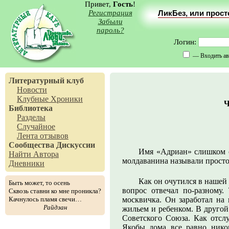
Привет,
Гость
!
Регистрация
ЛикБез, или прос
Забыли
пароль?
Логин:
— Входить ав
Литературный клуб
Новости
Клубные Хроники
Ч
Библиотека
Разделы
Случайное
Лента отзывов
Сообщества
Дискуссии
Имя «Адриан» слишком с
Найти Автора
молдаванина называли просто
Дневники
Как он очутился в нашей 
Быть может, то осень
вопрос отвечал по-разному.
Сквозь ставни ко мне проникла?
Качнулось пламя свечи…
москвичка. Он заработал на 
Райдзан
жильем и ребенком. В другой 
Советского Союза. Как отслу
Якобы дома все равно нико