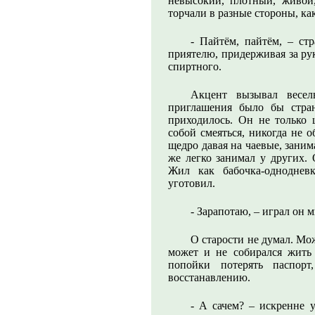
невысокий, плотный, живой
торчали в разные стороны, ка
- Пайтём, пайтём, – ст
приятелю, придерживая за ру
спиртного.
Акцент вызывал весел
приглашения было бы стран
приходилось. Он не только 
собой смеяться, никогда не 
щедро давая на чаевые, заним
же легко занимал у других. 
Жил как бабочка-однодневк
уготовил.
- Зарапотаю, – играл он
О старости не думал. Мож
может и не собирался жить
попойки потерять паспорт
восстанавлению.
- А сачем? – искренне у