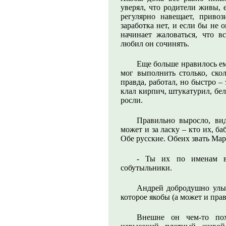
уверял, что родители живы, е
регулярно навещает, приво
заработка нет, и если бы не 
начинает жаловаться, что 
любил он сочинять.
Еще больше нравилось ем
мог выполнить столько, скол
правда, работал, но быстро – 
клал кирпич, штукатурил, бел
росли.
Правильно выросло, вид
может и за ласку – кто их, б
Обе русские. Обеих звать Ма
- Ты их по именам вы
собутыльники.
Андрей добродушно улыб
которое якобы (а может и пра
Внешне он чем-то пох