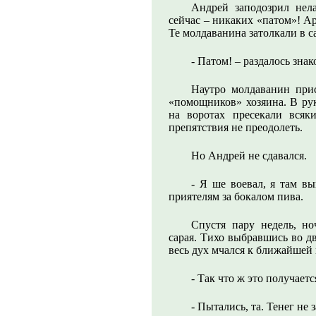
Андрей заподозрил нела
сейчас – никаких «патом»! А
Те молдаванина затолкали в са
- Патом! – раздалось зна
Наутро молдаванин при
«помощников» хозяина. В рук
на воротах пресекали всяк
препятствия не преодолеть.
Но Андрей не сдавался.
- Я ше воевал, я там вы
приятелям за бокалом пива.
Спустя пару недель, но
сарая. Тихо выбравшись во дв
весь дух мчался к ближайшей
- Так что ж это получает
- Пытались, та. Тенег не