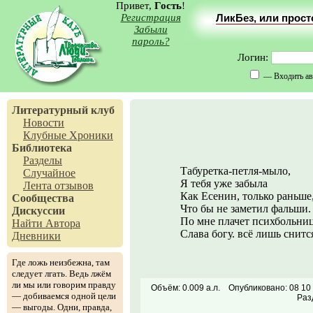
Привет,
Гость
!
Регистрация
ЛикБез, или прос
Забыли
пароль?
Логин:
— Входить ав
Литературный клуб
Новости
Клубные Хроники
Библиотека
Разделы
Табуретка-петля-мыло,
Случайное
Я тебя уже забыла
Лента отзывов
Как Есенин, только раньше
Сообщества
Что бы не заметил фальши.
Дискуссии
По мне плачет психбольниц
Найти Автора
Слава богу. всё лишь снится
Дневники
Где ложь неизбежна, там
следует лгать. Ведь лжём
ли мы или говорим правду
Объём: 0.009 а.л.
Опубликовано: 08 10
— добиваемся одной цели
Раз
— выгоды. Одни, правда,