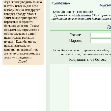
лгут, желая убедить ложью
«
Болезнь
»
мысыл
и затем извлечь для себя
выгоду, так же как другие
Клубная оценка: Нет оценки
говорят правду, чтобы
Доминанта:
Библиотека
(Пространств
этим также приобрести
предназначаемых автором для формальн
корысть и заслужить
большое доверие. Таким
Д
образом, мы стремимся в
обоих случаях к одной
Логин:
цели, только разными
Пароль:
путями. Если бы мы не
искали выгоды, то,
конечно, правдивый так
Если Вы не зарегистрированы на сайте, 
же легко стал лжецом, как
оставьте поля, расположенные выш
лжец — правдивым.
Код защиты от ботов:
Дарий