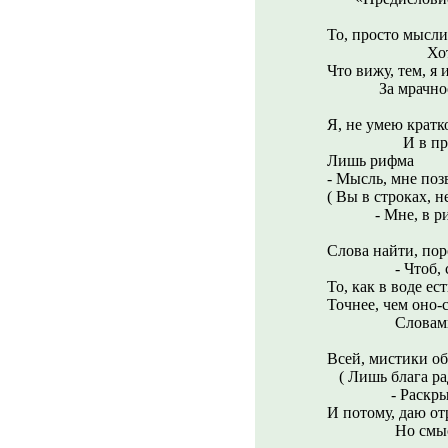
То, просто мысли
Хотелось, 
Что вижу, тем, я 
За мрачность,
Я, не умею кратк
И в прозе, ч
Лишь рифма
- Мысль, мне поз
( Вы в строках, 
- Мне, в рифме
Слова найти, по
- Чтоб, суть 
То, как в воде ес
Точнее, чем оно-
Словами, не
Всей, мистики о
( Лишь блага ра
- Раскрыть, д
И потому, даю от
Но смысл, по