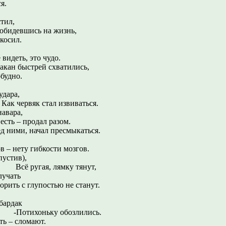
я.
стил,
ись на жизнь,
акосил.
 видеть, это чудо.
ыстрей схватились,
будно.
удара,
 стал извиваться.
навара,
ь – продал разом.
ед ними, начал пресмыкаться.
ов – нету гибкости мозгов.
пустив),
я, лямку тянут,
лучать
глупостью не станут.
 бардак
ьку обозлились.
ть – сломают.