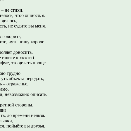
 – не стихи,
чтоб ошибся, я.
и делюсь,
 не судите вы меня.
о говорить,
уть пишу короче.
воляет доносить,
не ищите красоты)
, это делать проще.
рою трудно
объекта передать,
ть – отраженье,
само,
возможно описать.
братной стороны,
ди)
о времени нельзя.
рывки,
ймёте вы друзья.