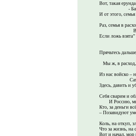
Вот, такая ерунд
- Бабы уж, 
И от этого, семья
Раз, семья в расх
Ведь за не
Если ложь взята”
-То за н
Прячьтесь дальш
Тяжелее 
Мы ж, в расход,
Из нас войско – н
Сами стане
Здесь, давить и у
Себя сварим и о
И Россию, мы с
Кто, за деньги в
– Позавидуют уме
Коль, на откуп, з
Что за жизнь, на
Вот и начал, мор