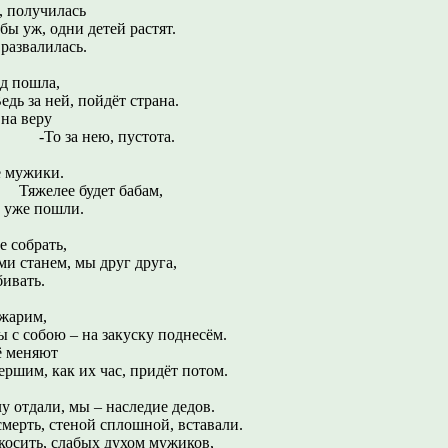
а, получилась
одни детей растят.
 развалилась.
од пошла,
й, пойдёт страна.
 на веру
ею, пустота.
е мужики.
будет бабам,
 уже пошли.
е собрать,
м, мы друг друга,
бивать.
бжарим,
 собою – на закуску поднесём.
сё меняют
ршим, как их час, придёт потом.
лу отдали, мы – наследие дедов.
 смерть, стеной сплошной, вставали.
 косить, слабых духом мужиков,