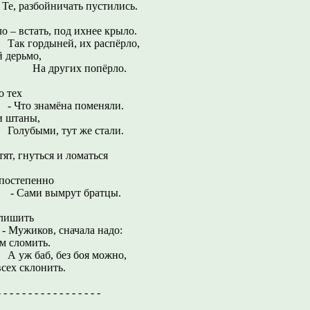
ничать пустились.
о – встать, под ихнее крыло.
ней, их распёрло,
й дерьмо,
их попёрло.
о тех
мёна поменяли.
и штаны,
 тут же стали.
отят, гнуться и ломаться
епенно
ымрут братцы.
 лишить
, сначала надо:
м сломить.
 без боя можно,
всех склонить.
 - - - - - - - - - - - - - -