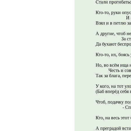
Стали прогибатьс
Кто-то, руки опу
И обидевш
Взял и в петлю з
А другие, чтоб не
За стакан б
Да бухают беспро
Кто-то, их, боясь 
Как червяк
Но, во всём ища 
Честь и совест
Так за блага, пер
У кого, на тот ул
(Баб вперёд себя 
Всё руга
Чтоб, подачку по
- Спорить с 
Кто, на весь этот
-Потихон
А преградой вста