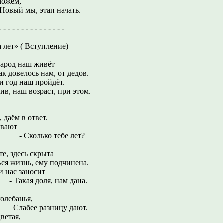
можем,
 этап начать.
- - - - - - - - - - - - - -
ет» ( Вступление)
 народ наш живёт
ось нам, от дедов.
 и год наш пройдёт.
в, наш возраст, при этом.
в ответ.
ивают
ко тебе лет?
е, здесь скрыта
ь, ему подчинена.
и нас заносит
оля, нам дана.
колебанья,
азницу дают.
ветая,