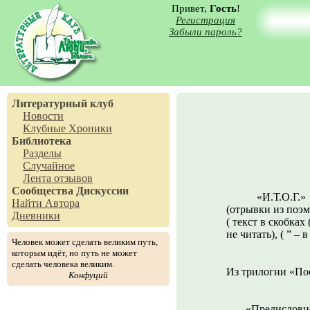
Привет,
Гость
!
Регистрация
Забыли пароль?
Литературный клуб
Новости
Клубные Хроники
Библиотека
Разделы
Случайное
Лента отзывов
Сообщества
Дискуссии
«И.Т.О.Г.»
Найти Автора
(отрывки из поэмы
Дневники
( текст в скобках
не читать), ( ” –
Человек может сделать великим путь,
которым идёт, но путь не может
сделать человека великим.
Из трилогии «По
Конфуций
«Предислови