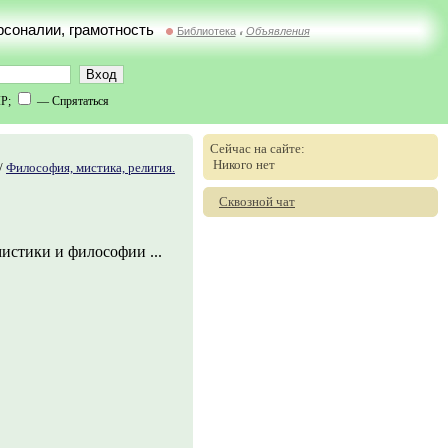
ерсоналии, грамотность
Библиотека
Объявления
//
IP;
— Спрятаться
Сейчас на сайте:
Никого нет
/
Философия, мистика, религия.
Сквозной чат
мистики и философии ...