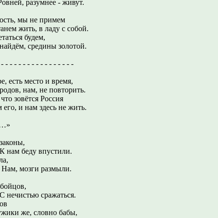
зумнее - живут.
ость, мы не примем
ить, в ладу с собой.
етаться будем,
, средины золотой.
- - - - - - - - - - - - - - - -
е, есть место и время,
родов, нам, не повторить.
 что зовётся Россия
о, и нам здесь не жить.
…»
 законы,
ду впустили.
ла,
ги размыли.
 бойцов,
ю сражаться.
ов
е, словно бабы,