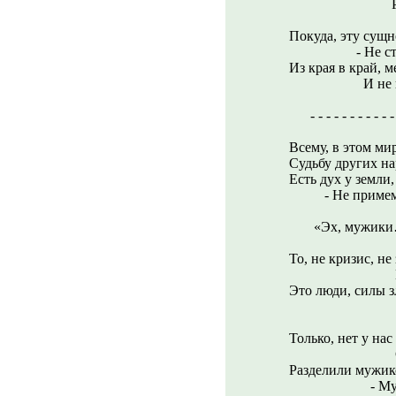
Ровней, ра
Покуда, эту сущн
- Не станем ж
Из края в край, м
И не найдём
- - - - - - - - - - - - 
Всему, в этом мир
Судьбу других на
Есть дух у земли,
- Не примем ег
«Эх, мужики
То, не кризис, не
К нам бе
Это люди, силы з
Нам, моз
Только, нет у нас
С нечисть
Разделили мужик
- Мужики ж