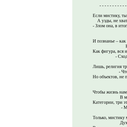
- - - - - - - - - - - - 
Если мистику, ты
А узды, не хват
- Злом она, в ито
Для тебя 
И познанье – как 
Не несёт, 
Как фигура, вся и
- Сходство е
Лишь, религия тр
- Что добро 
Но объектов, не 
Всё на ве
Чтобы жизнь нам,
В мире зна
Категории, три э
- Мы, долж
Только, мистику 
Дух, наш сл