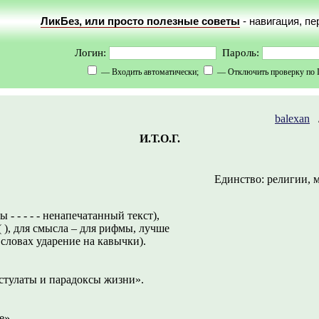
ЛикБез, или просто полезные советы
- навигация, п
Логин:
Пароль:
— Входить автоматически;
— Отключить проверку по 
balexan
И.Т.О.Г.
Единство: религии, 
 - - - - - ненапечатанный текст),
 ( ), для смысла – для рифмы, лучше
 в словах ударение на кавычки).
стулаты и парадоксы жизни».
е»