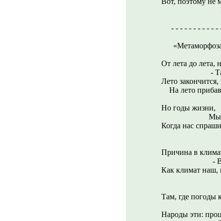
Вот, поэтому не 
Новый мы,
- - - - - - - - - - - - 
«Метаморфоза л
От лета до лета,
- Так довел
Лето закончится,
На лето прибави
Но годы жизни,
Мы, даём 
Когда нас спраш
- Сколь
Причина в климат
- Вся жизн
Как климат наш, 
- Такая д
Там, где погоды 
Слабее р
Народы эти: проц