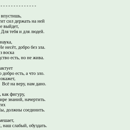
- - - - - - - - - - - - -
 впустишь,
ит сил держать на ней
ге выйдет,
и для людей.
наука,
добро без зла.
з воска
сть, но не жива.
актует
есть, а что зло.
покажет,
ру, нам дано.
 как фигуру,
ний, начертить.
тих
ны соединить.
мешает,
абый, обуздать.