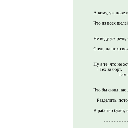
Те, разбой
А кому, уж повезл
Так горды
Что из всех щеле
На друг
Не веду уж речь, 
- Что зна
Сняв, на них сво
Голубыми,
Ну а те, что не х
- Тех за борт.
Там пост
- Сами в
Что бы силы нас
- Мужиков
Разделить, пото
А уж баб,
В рабство будет, 
- - - - - - - - - - - -