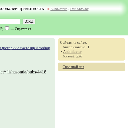
ерсоналии, грамотность
Библиотека
Объявления
//
IP;
— Спрятаться
Сейчас на сайте:
Авторизовано:
1
 (истории о настоящей любви)
•
Ambidexter
Гостей: 238
Сквозной чат
net/~lishasontia/pubs/4418