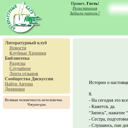
Привет,
Гость
!
Регистрация
Забыли пароль?
Литературный клуб
Новости
Клубные Хроники
Библиотека
Разделы
Случайное
Лента отзывов
Сообщества
Дискуссии
Истории о настояще
Найти Автора
Дневники
8.
Великая человечность нечеловечна.
- На сегодня это вс
Чжуан-цзы
- Кажется, да.
“Запись”, нажатие 
- Сестра, подготовь
- Слушаюсь, пан до