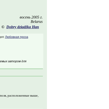
восень 2005 г.
Belarus
©
Dobry dziadźka Han
ел:
Любовная проза
аемых автором для
 поля, расположенные выше,