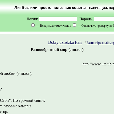
ЛикБез, или просто полезные советы
- навигация, п
Логин:
Пароль:
— Входить автоматически;
— Отключить проверку по 
Dobry dziadźka Han
/
Разнообразный мир
Разнообразный мир (эпилог)
http://www.litclub.
й любви (эпилог).
е?
“Стоп”. По громкой связи:
те газовые камеры.
ктор.