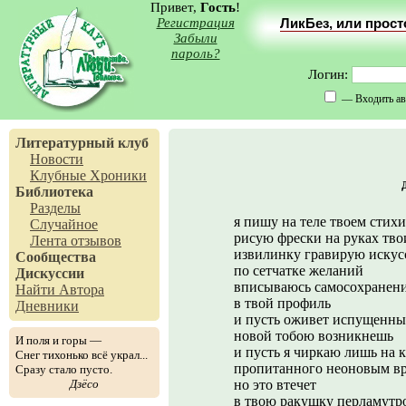
Привет,
Гость
!
Регистрация
ЛикБез, или прос
Забыли
пароль?
Логин:
— Входить ав
Литературный клуб
Новости
Клубные Хроники
Библиотека
Разделы
я пишу на теле твоем стихи
Случайное
рисую фрески на руках тво
Лента отзывов
извилинку гравирую иску
Сообщества
по сетчатке желаний
Дискуссии
вписываюсь самосохранен
Найти Автора
в твой профиль
Дневники
и пусть оживет испущенны
новой тобою возникнешь
И поля и горы —
и пусть я чиркаю лишь на 
Снег тихонько всё украл...
пропитанного неоновым в
Сразу стало пусто.
Дзёсо
но это втечет
в твою ракушку перламутр