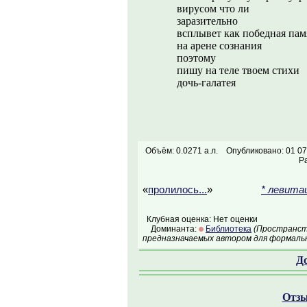
вирусом что ли
заразительно
всплывет как победная пам
на арене сознания
поэтому
пишу на теле твоем стихи
дочь-галатея
Объём: 0.0271 а.л.
Опубликовано: 01 07
Р
«
пролилось...
»
* левита
Клубная оценка: Нет оценки
Доминанта:
Библиотека
(Пространств
предназначаемых автором для формальн
Д
Отзы