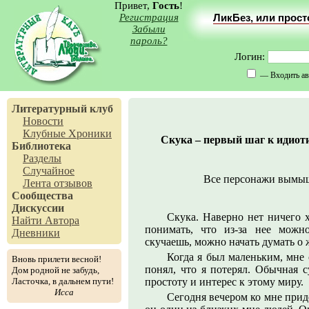
Привет,
Гость
!
Регистрация
ЛикБез, или прос
Забыли
пароль?
Логин:
— Входить ав
Литературный клуб
Новости
Клубные Хроники
Скука – первый шаг к идиот
Библиотека
Разделы
Случайное
Все персонажи вымыш
Лента отзывов
Сообщества
Дискуссии
Скука. Наверно нет ничего 
Найти Автора
понимать, что из-за нее можн
Дневники
скучаешь, можно начать думать о ж
Когда я был маленьким, мне о
Вновь прилети весной!
понял, что я потерял. Обычная с
Дом родной не забудь,
Ласточка, в дальнем пути!
простоту и интерес к этому миру.
Исса
Сегодня вечером ко мне приде