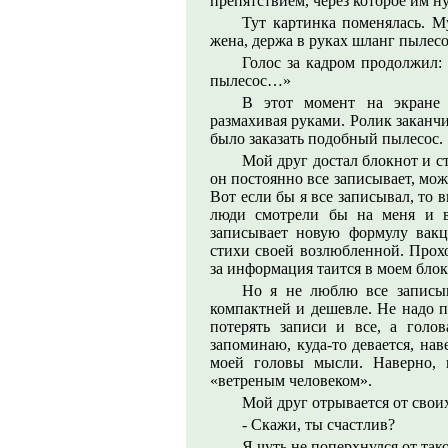
препятствием, через которое им н
Тут картинка поменялась. М
жена, держа в руках шланг пылесо
Голос за кадром продолжил:
пылесос…»
В этот момент на экране 
размахивая руками. Ролик заканч
было заказать подобный пылесос.
Мой друг достал блокнот и ст
он постоянно все записывает, може
Вот если бы я все записывал, то 
люди смотрели бы на меня и в
записывает новую формулу вак
стихи своей возлюбленной. Прохо
за информация таится в моем блок
Но я не люблю все записыв
компактней и дешевле. Не надо п
потерять записи и все, а голов
запоминаю, куда-то девается, на
моей головы мысли. Наверно, 
«ветреным человеком».
Мой друг отрывается от свои
- Скажи, ты счастлив?
Я чуть не поперхнулся от та