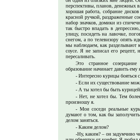
он один из близких мне людей. Он
перспективы, планов, денежных в
хорошая работа, собрание дисков
красной ручкой, раздраженные со
набор значков, домики из спичеч
так быстро впадать в депрессию
улицу, посидеть на лавочке, пого
снегом, а по телевизору опять и
мы наблюдаем, как разделывают к
соусе. Я не записал его рецепт, 
пересаливать.
Это странное созерцание
образование начинает давить ему 
- Интересно курицы бояться 
- Если их существование мож
- А ты хотел бы быть курицей
- Нет, не хотел бы. Тем бол
произношу я.
- Мои соседи реальные куры
думают о том, как бы заполучить
делом заняться.
- Каким делом?
-Ну, каким? – он задумчиво ч
или обвертки от конфет. Я любил р