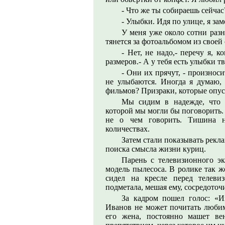
- Что же ты собираешь сейчас
- Улыбки. Идя по улице, я за
У меня уже около сотни разн
тянется за фотоальбомом из своей
- Нет, не надо,- перечу я, 
размеров.- А у тебя есть улыбки т
- Они их прячут, - произноси
не улыбаются. Иногда я думаю,
фильмов? Призраки, которые опу
Мы сидим в надежде, что 
которой мы могли бы поговорить. 
не о чем говорить. Тишина н
количествах.
Затем стали показывать рекл
поиска смысла жизни куриц.
Парень с телевизионного э
модель пылесоса. В ролике так 
сидел на кресле перед телеви
подметала, мешая ему, сосредоточи
За кадром пошел голос: «И
Иванов не может почитать любиму
его жена, постоянно машет ве