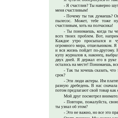
- Я счастлив? Ты наверно шут
меня счастливым!
- Почему ты так думаешь? О
пылесос. Может, тебе тоже н
счастливым, хоть на полчасика!
- Ты понимаешь, когда ты ч
всех твоих проблем. Вот, напри
Каждое утро просыпался и чу
огромного мира, отшельником. Я 
и вся жизнь пойдет по-другому. 
купу журналов я, наконец, выбрал
двух дней. Я держал его в руке 
осталось на месте! Понимаешь, все
- Так ты хочешь сказать, чт
срок?
- Эти люди актеры. Им платят
разную дребедень. В нас сначала
потом предлагают свой товар как 
Мой друг посмотрел внимател
- Повтори, пожалуйста, сво
ты узнал об этом?
- Это не важно, но все это пр