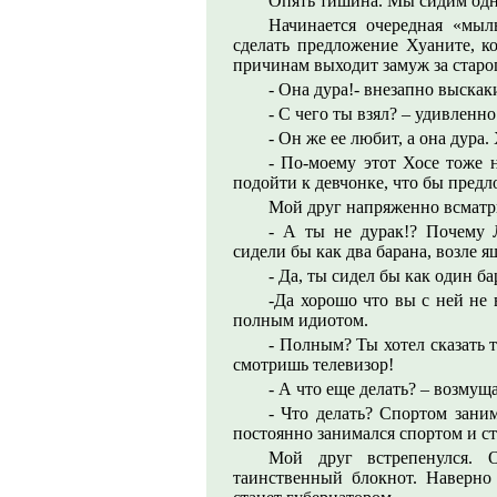
Опять тишина. Мы сидим одни
Начинается очередная «мыл
сделать предложение Хуаните, к
причинам выходит замуж за старо
- Она дура!- внезапно выскаки
- С чего ты взял? – удивленно
- Он же ее любит, а она дура.
- По-моему этот Хосе тоже 
подойти к девчонке, что бы предл
Мой друг напряженно всматри
- А ты не дурак!? Почему 
сидели бы как два барана, возле я
- Да, ты сидел бы как один ба
-Да хорошо что вы с ней не 
полным идиотом.
- Полным? Ты хотел сказать 
смотришь телевизор!
- А что еще делать? – возмуща
- Что делать? Спортом зани
постоянно занимался спортом и ст
Мой друг встрепенулся. 
таинственный блокнот. Наверно