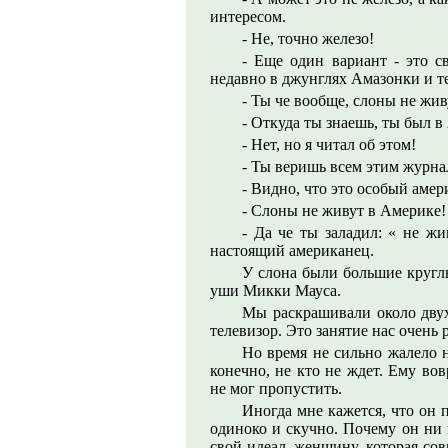
интересом.
- Не, точно железо!
- Еще один вариант - это с
недавно в джунглях Амазонки и т
- Ты че вообще, слоны не жи
- Откуда ты знаешь, ты был 
- Нет, но я читал об этом!
- Ты веришь всем этим журна
- Видно, что это особый аме
- Слоны не живут в Америке!
- Да че ты заладил: « не жи
настоящий американец.
У слона были большие кругл
уши Микки Мауса.
Мы раскрашивали около двух
телевизор. Это занятие нас очень 
Но время не сильно жалело н
конечно, не кто не ждет. Ему во
не мог пропустить.
Иногда мне кажется, что он 
одиноко и скучно. Почему он ни 
свой идеал, женщину, которая сов