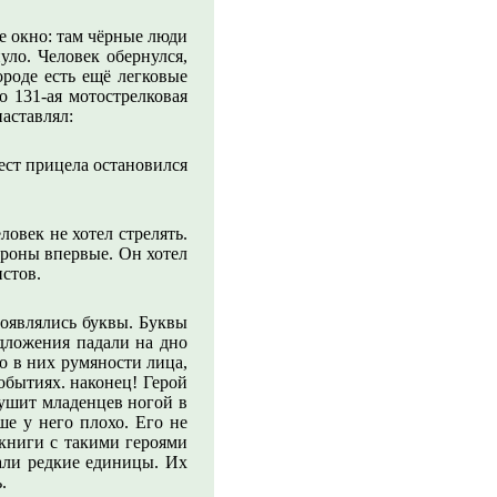
ое окно: там чёрные люди
уло. Человек обернулся,
роде есть ещё легковые
о 131-ая мотострелковая
аставлял:
ест прицела остановился
ловек не хотел стрелять.
ороны впервые. Он хотел
истов.
появлялись буквы. Буквы
едложения падали на дно
о в них румяности лица,
обытиях. наконец! Герой
душит младенцев ногой в
ше у него плохо. Его не
 книги с такими героями
али редкие единицы. Их
.