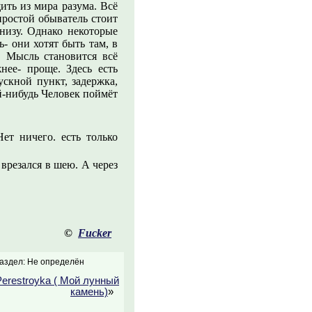
ить из мира разума. Всё
простой обыватель стоит
низу. Однако некоторые
- они хотят быть там, в
. Мысль становится всё
ее- проще. Здесь есть
скной пункт, задержка,
й-нибудь Человек поймёт
ет ничего. есть только
врезался в шею. А через
©
Fucker
аздел: Не определён
Perestroyka ( Мой лунный
камень)
»