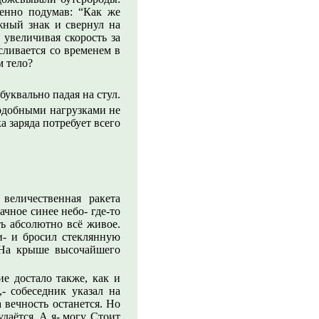
менно подумав: “Как же
жный знак и свернул на
 увеличивая скорость за
сливается со временем в
м тело?
буквально падая на стул.
подобными нагрузками не
а заряда потребует всего
величественная ракета
ачное синее небо- где-то
ть абсолютно всё живое.
и- и бросил стеклянную
. На крыше высочайшего
ие достало также, как и
,- собеседник указал на
 вечность останется. Но
даётся. А я- могу. Стоит