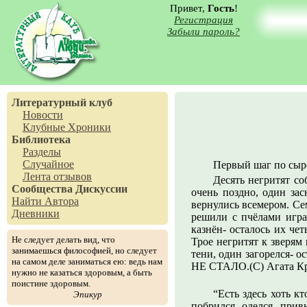
Привет,
Гость
!
Регистрация
Забыли пароль?
Литературный клуб
Новости
Клубные Хроники
Библиотека
Разделы
Случайное
Первый шаг по сыр
Лента отзывов
Десять негритят со
Сообщества
Дискуссии
очень поздно, один зас
Найти Автора
вернулись всемером. Се
Дневники
решили с пчёлами играт
казнён- осталось их че
Не следует делать вид, что
Трое негритят к зверям
занимаешься философией, но следует
тени, один загорелся- 
на самом деле заниматься ею: ведь нам
НЕ СТАЛО.(C) Агата Кр
нужно не казаться здоровым, а быть
поистине здоровым.
“Есть здесь хоть к
Эпикур
побрился, оделся, при