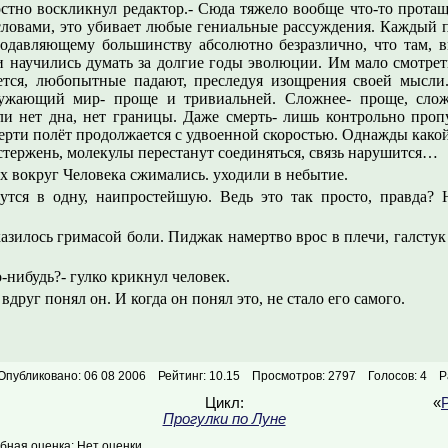
остно воскликнул редактор.- Сюда тяжело вообще что-то протащ
словами, это убивает любые гениальные рассуждения. Каждый 
подавляющему большинству абсолютно безразлично, что там, в
и научились думать за долгие годы эволюции. Им мало смотреть
ется, любопытные падают, преследуя изощрения своей мысли
ружающий мир- проще и тривиальней. Сложнее- проще, сложн
ли нет дна, нет границы. Даже смерть- лишь контрольно пропу
ерти полёт продолжается с удвоенной скоростью. Однажды како
 стержень, молекулы перестанут соединяться, связь нарушится…
ух вокруг Человека сжимались. уходили в небытие.
тся в одну, наипростейшую. Ведь это так просто, правда? Н
азилось гримасой боли. Пиджак намертво врос в плечи, галстук 
то-нибудь?- гулко крикнул человек.
 вдруг понял он. И когда он понял это, не стало его самого.
Опубликовано: 06 08 2006
Рейтинг: 10.15
Просмотров: 2797
Голосов: 4
Р
Цикл:
«
Прогулки по Луне
ная оценка: Нет оценки