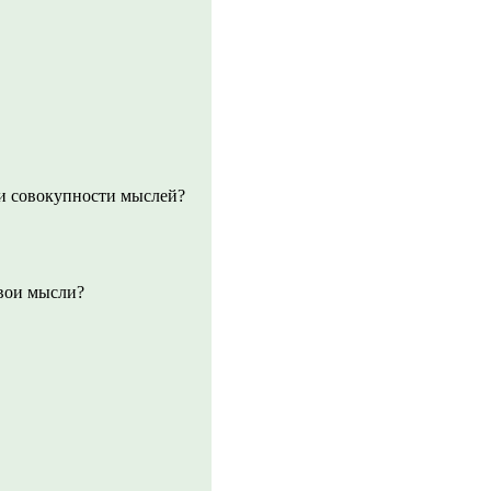
сли совокупности мыслей?
твои мысли?