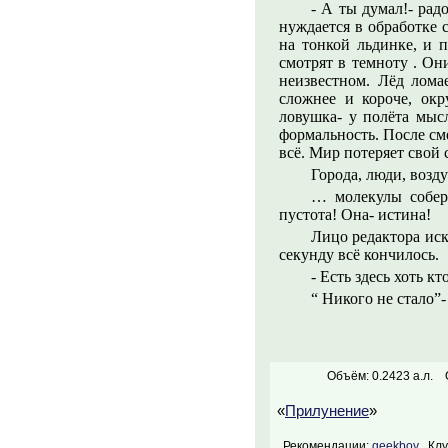
- А ты думал!- рад
нуждается в обработке 
на тонкой льдинке, и 
смотрят в темноту . Он
неизвестном. Лёд лома
сложнее и короче, ок
ловушка- у полёта мыс
формальность. После см
всё. Мир потеряет свой
Города, люди, возд
… молекулы соберу
пустота! Она- истина!
Лицо редактора иск
секунду всё кончилось.
- Есть здесь хоть к
“ Никого не стало”-
Объём: 0.2423 а.л.
«
Прилунение
»
Рекомендации:
geekboy
Клуб