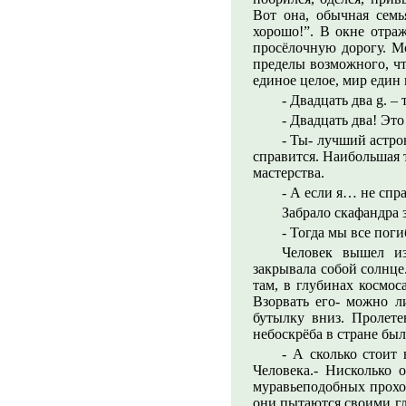
Вот она, обычная семь
хорошо!”. В окне отра
просёлочную дорогу. Мо
пределы возможного, чт
единое целое, мир един
- Двадцать два g. –
- Двадцать два! Это
- Ты- лучший астро
справится. Наибольшая т
мастерства.
- А если я… не спр
Забрало скафандра 
- Тогда мы все поги
Человек вышел из
закрывала собой солнце.
там, в глубинах космос
Взорвать его- можно л
бутылку вниз. Пролете
небоскрёба в стране был
- А сколько стоит 
Человека.- Нисколько о
муравьеподобных прохож
они пытаются своими гло