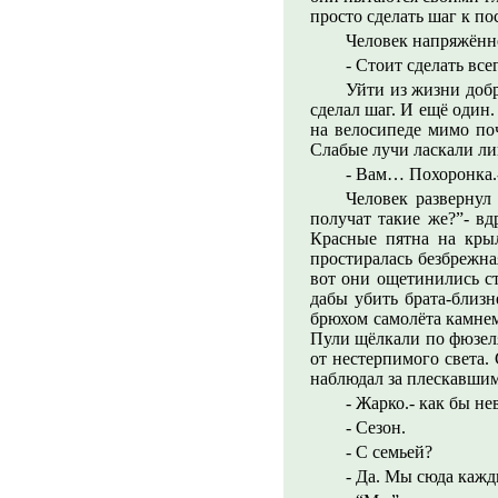
просто сделать шаг к п
Человек напряжённо
- Стоит сделать вс
Уйти из жизни добр
сделал шаг. И ещё один
на велосипеде мимо поч
Слабые лучи ласкали ли
- Вам… Похоронка.-
Человек развернул
получат такие же?”- вд
Красные пятна на крыл
простиралась безбрежна
вот они ощетинились ст
дабы убить брата-близ
брюхом самолёта камнем
Пули щёлкали по фюзеля
от нестерпимого света.
наблюдал за плескавшим
- Жарко.- как бы н
- Сезон.
- С семьей?
- Да. Мы сюда кажд