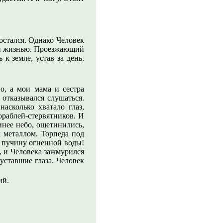
 остался. Однако Человек
м и жизнью. Проезжающий
к земле, устав за день.
о, а мои мама и сестра
 отказывался слушаться.
асколько хватало глаз,
ораблей-стервятников. И
инее небо, ощетинились,
 металлом. Торпеда под
в пучину огненной воды!
, и Человека зажмурился
уставшие глаза. Человек
ий.