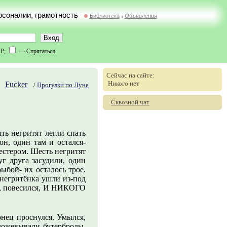
ерсоналии, грамотность
Библиотека
Объявления
//
IP;
— Спрятаться
Сейчас на сайте:
Никого нет
Fucker
/
Прогулки по Луне
Сквозной чат
ять негритят легли спать
он, один там и остался-
естером. Шесть негритят
уг друга засудили, один
ыбой- их осталось трое.
 негритёнка ушли из-под
ел, повесился, И НИКОГО
конец проснулся. Умылся,
дожевывали бутерброды.