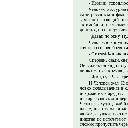
- Извини, тороплюс
Человек зажмурился,
жгли российский флаг, 
заметил пылающий осто
автомобили, не только 
дивизия, по нам долбите
- Давай по окну. П
Человек вскинул тя
точно на голове боевика.
- Стреляй!- прикри
Спереди, сзади, све
Он молод, он видит эту
лишь вжаться в землю, з
- Жми, сука!- завер
И Человек жал. Кн
ловко складывались в с
искромётным бредом. По
не торговались они дер
Человека- худощавый бл
парке, пока мамаши мир
любят девушки, но зато
никогда не напечатают
сложно пропустить чере