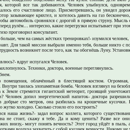
я, которой все так добиваются. Человек улыбнулся, одновре
жалось его счастливое лицо. Присмотревшись, он увидел доро
тор зазывающее кряхтел, и хотелось давить на газ бесконечно,
обы автомобиль сровнялся с дорогой в прямую струну. Мысль 
 перед рулём… интересно, какие перегрузки испытывает при это
 тихо проговорил консультант.
 больше, чем на самых жёстких тренировках!- изумился человек, 
навт. Для такой миссии выбрали именно тебя, больше никто с 
рудность возникнет после того, как ты обогнёшь Луну. Установк
авлюсь?- вдруг испугался Человек.
захлопнулось. Техники, доктора, военные переглянулись.
бнем.
 помещения, облачённый в блестящий костюм. Огромная, 
 Внутри таилась злопамятная бомба. Человек взглянул на безобл
а к Земле стремится гигантский метеорит, грозящий уничтожи
и? Человек допил энергетический напиток- доктора разрешил
в добрые сто метров, она разбилась на крошечные кусочки
о жутко холодно. Сколько стоило его построить?
вся наша жизнь?- задал вопрос коллега, которого существован
на не стоит, скажу я тебе. Да и кому ценить? Разве все они
их внизу,- могут понять вечность? Этот город уйдёт в пыль, а
тками воздуха захватить с собой кусочек вечности. Никому не у