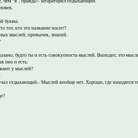
е, чем “я”, правда?- затараторил отдыхающий.
еловек.
ой буквы.
кто тот, кто это название носит?
ных мыслей, привычек, знаний.
?
сказано, будто ты и есть совокупность мыслей. Выходит, это мы
ак оно и есть.
ывают у мыслей?
.
ичал отдыхающий.- Мыслей вообще нет. Хорошо, где находятся 
де?