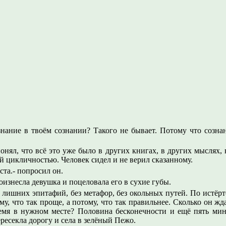
знание в твоём сознании? Такого не бывает. Потому что созна
онял, что всё это уже было в других книгах, в других мыслях, 
й цикличностью. Человек сидел и не верил сказанному.
ста.- попросил он.
роизнесла девушка и поцеловала его в сухие губы.
з лишних эпитафий, без метафор, без окольных путей. По истё
му, что так проще, а потому, что так правильнее. Сколько он 
емя в нужном месте? Половина бесконечности и ещё пять мин
ресекла дорогу и села в зелёный Пежо.