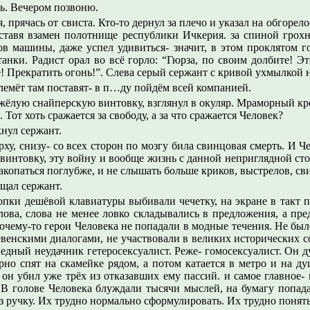
ь. Вечером позвоню.
 прячась от свиста. Кто-то дернул за плечо и указал на обгорел
ставя взамен полотнище республики Ичкерия. за спиной грохн
в машины, даже успел удивиться- значит, в этом проклятом го
танки. Радист орал во всё горло: “Гюрза, по своим долбите! Эт
! Прекратить огонь!”. Слева серый сержант с кривой ухмылкой н
улемёт там поставят- в п…ду пойдём всей компанией.
жёлую снайперскую винтовку, взглянул в окуляр. Мраморный кр
 Тот хоть сражается за свободу, а за что сражается Человек?
кнул сержант.
рху, снизу- со всех сторон по мозгу била свинцовая смерть. И Че
 винтовку, эту войну и вообще жизнь с данной неприглядной ст
акопаться поглубже, и не слышать больше криков, выстрелов, св
ещал сержант.
опки дешёвой клавиатуры выбивали чечетку, на экране в такт 
лова, слова не менее ловко складывались в предложения, а пр
чему-то герои Человека не попадали в модные течения. Не был
евенскими диалогами, не участвовали в великих исторических с
едный неудачник гетеросексуалист. Реже- гомосексуалист. Он 
но спят на скамейке рядом, а потом катается в метро и на ду
 он убил уже трёх из отказавших ему пассий. и самое главное-
. В голове Человека блуждали тысячи мыслей, на бумагу попад
з ручку. Их трудно нормально сформулировать. Их трудно понять