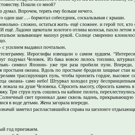
остоянству. Пошли со мной?
 думал. Впрочем, терять ему больше нечего.
его один шаг…- бормотал собеседник, соскальзывая с крыши.
овольно- сложно, остаться жить- ещё сложнее. и герой тот, кто
. И ещё. Ладони щекотали золотого отлива колосья, пахло лето
тальон зазывающее махнул рукой. Солнце смиренно клонилось 
цо.
 с усилием выдавил почтальон.
 телеграмму. Иероглифы извещали о самом худшем. “Интересн
руг подумал Человек. Из бака вовсю лилось топливо, штурвал
ьях- символ Японии- уже три раза пробили пули. Впереди, н
я простыня океана. Вдоль по простыне бродили хищные стаи к
релами трассирующих пуль, чтобы пронзить гордое, высокое с
неца океана- само небо! Штурвал холодил руку беспринципным
 лежала на душе Человека. Сбросить высоту, сбросить камень 
жу. Три струи пуль сошлись на кабине пилота, перехлестнулись
 Солнечный свет проникал даже сквозь ладонь, прикрывающую 
ися в воде детьми. Жена загорала впереди.
евзначай заметил распластавшийся справа на шезлонге отдыхающ
ый год приезжаем.