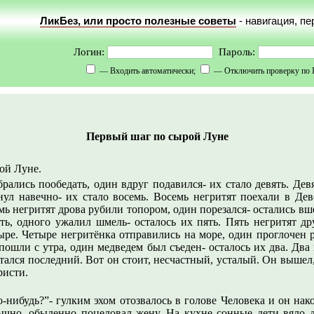
ЛикБез, или просто полезные советы
- навигация, п
Логин:
Пароль:
— Входить автоматически;
— Отключить проверку по 
Первый шаг по сырой Луне
ой Луне.
брались пообедать, один вдруг подавился- их стало девять. Дев
нул навечно- их стало восемь. Восемь негритят поехали в Дев
мь негритят дрова рубили топором, один порезался- остались вш
ь, одного ужалил шмель- осталось их пять. Пять негритят др
тыре. Четыре негритёнка отправились на море, один проглочен р
 пошли с утра, один медведем был съеден- осталось их два. Два
остался последний. Вот он стоит, несчастный, усталый. Он выш
исти.
то-нибудь?”- гулким эхом отозвалось в голове Человека и он на
вычно, обыденно поцеловал жену. На кухне сонные дети вяло 