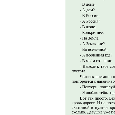
- В доме.
- А дом?
- В России.
- А Россия?
- В жопе.
- Конкретнее.
- На Земле.
- А Земля где?
- Во вселенной.
- А вселенная где?
- В моём сознании.
- Выходит, твоё со
пустота.
Человек внезапно п
повторяется с навязчиво
- Повтори, пожалуй
- Я люблю тебя.- п
Вот так просто. Бе
кровь дороге. И не пото
сказанной в нужное вр
сколько. Девушка уже пе