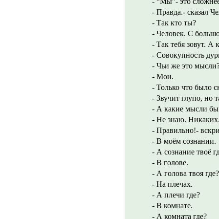
- “Мы”- это сложне
- Правда.- сказал Ч
- Так кто ты?
- Человек. С больш
- Так тебя зовут. А 
- Совокупность дур
- Чьи же это мысли
- Мои.
- Только что было 
- Звучит глупо, но т
- А какие мысли б
- Не знаю. Никаких
- Правильно!- вскр
- В моём сознании.
- А сознание твоё г
- В голове.
- А голова твоя где?
- На плечах.
- А плечи где?
- В комнате.
- А комната где?