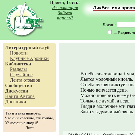
Привет,
Гость
!
Регистрация
ЛикБез, или прос
Забыли
пароль?
Логин:
— Входить ав
Литературный клуб
Новости
Клубные Хроники
Библиотека
Разделы
В небе сияет девица Луна
Случайное
Льется молочный кисель.
Лента отзывов
С неба лукаво диктует она
Сообщества
Ночью венчается день.
Дискуссии
Можно поверить всему без
Найти Автора
Только не думай, а верь.
Дневники
Глядя в молочные эти глаз
Злится задумчивый зверь.
Так я и знал наперёд,
Что они красивы, эти грибы,
Убивающие людей!
Исса