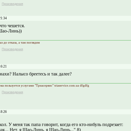
Произведения
21:34
что чешется.
Шао-Линь))
аз до отказа, а там поглядим
Произведения
16:21
нахи? Налысо бреетесь и так далее?
а пользуется услугами "Триасервис" triaservice.com.ua dfgdfg
Произведения
18:26
ол. У меня так папа говорит, когда его кто-нибуль подрезает:
ак... Нет, я Шао-Линь, я Шао-Линь..." 8)