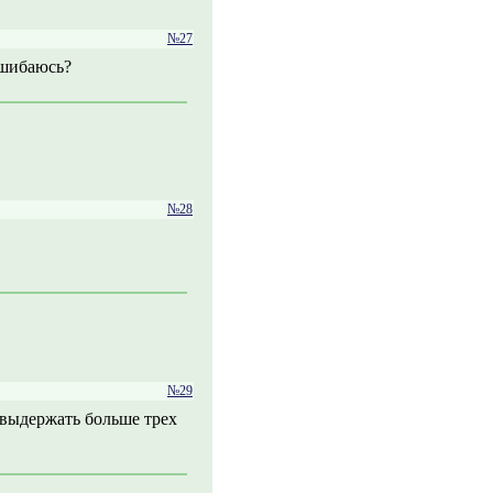
№27
 ошибаюсь?
№28
№29
 выдержать больше трех