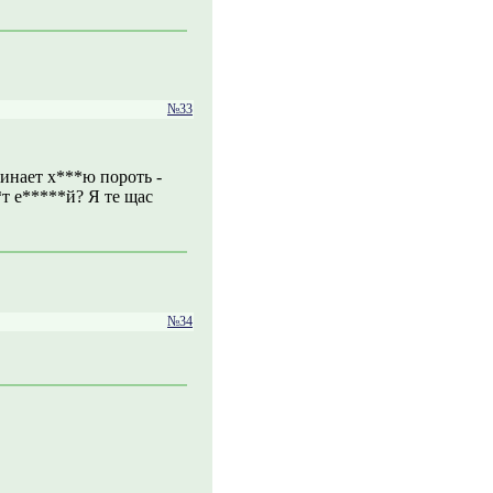
№33
чинает х***ю пороть -
т е*****й? Я те щас
№34