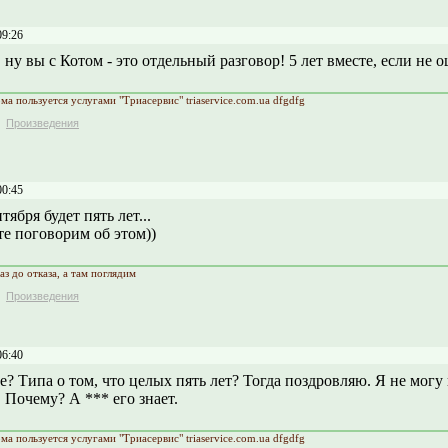
09:26
 ну вы с Котом - это отдельный разговор! 5 лет вместе, если не
а пользуется услугами "Триасервис" triaservice.com.ua dfgdfg
Произведения
00:45
нтября будет пять лет...
те поговорим об этом))
аз до отказа, а там поглядим
Произведения
06:40
е? Типа о том, что целых пять лет? Тогда поздровляю. Я не могу
 Почему? А *** его знает.
а пользуется услугами "Триасервис" triaservice.com.ua dfgdfg