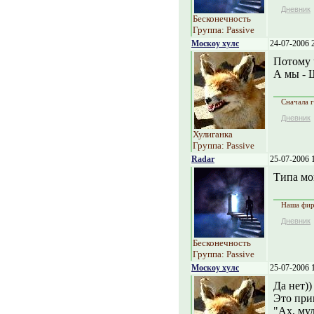
Дневник
Бесконечность
Группа: Passive
Москоу хулс
24-07-2006 
Потому 
А мы - 
Сначала г
Дневник
Хулиганка
Группа: Passive
Radar
25-07-2006 
Типа мо
Наша фирм
Дневник
Бесконечность
Группа: Passive
Москоу хулс
25-07-2006 
Да нет))
Это прик
"Ах, муд