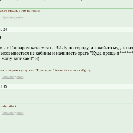
аз до отказа, а там поглядим
Произведения
10:24
)
 мы с Гончаром катаемся на ЗИЛу по городу, и какой-то мудак на
высовываеться из кабины и начинаеть орать "Куда прещь п******
в жопу запихаю!" 8)
а пользуется услугами "Триасервис" triaservice.com.ua dfgdfg
Произведения
12:45
 under attack
Произведения