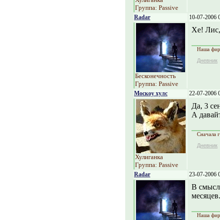
Группа: Passive
Radar
10-07-2006 
Хе! Лис,
Наша фирм
Дневник
Бесконечность
Группа: Passive
Москоу хулс
22-07-2006 
Да, 3 се
А давай
Сначала г
Дневник
Хулиганка
Группа: Passive
Radar
23-07-2006 
В смысл
месяцев.
Наша фирм