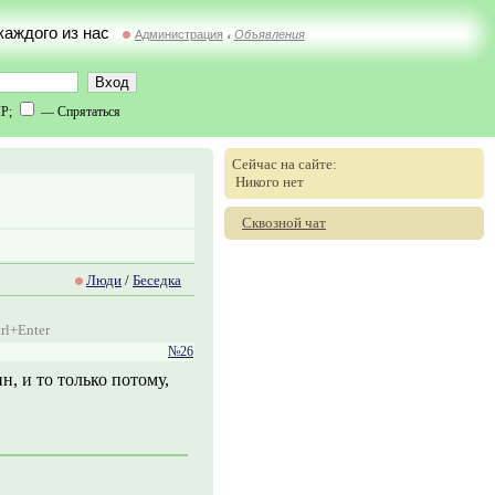
 каждого из нас
Администрация
Объявления
//
IP;
— Спрятаться
Сейчас на сайте:
Никого нет
Сквозной чат
Люди
/
Беседка
rl+Enter
№26
н, и то только потому,