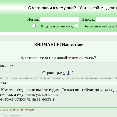
С чего оно и к чему оно?
- Уют на сайте - дело
Логин:
Пароль:
— Входить автоматически;
— Отключить проверку по 
ВНИМАНИЕ! Нашествие
фестиваль года или давайте встречаться-2
006 23:12
Страницы:
<
1
2
ирования фрагмента чужого высказывания, выделите его мышкой и нажмите Ct
16:44
 Котом всегда везде вместе ездим. Только вот сейчас он уехал оди
 смогла, а ему очень уж хотелось.
бы тоже устроила на ее месте:)
аз до отказа, а там поглядим
Произведения