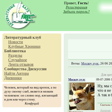
Привет,
Гость
!
Регистрация
Забыли пароль?
Литературный клуб
Новости
Клубные Хроники
Библиотека
Разделы
Случайное
Ветка:
Москоу хулс
, 26 06 2
Лента отзывов
Сообщества
Дискуссии
Найти Автора
Для цит
Дневники
Москоу хулс
09-07-2006 
Ну, мы с
Человек, который на вид крепок, а по
что я не
духу своему слаб, является низким
А так я 
человеком: он словно вор, влезающий
в дом или через стену.
Конфуций
Сначала г
Дневник
Хулиганка