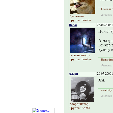
Сначала г
Дневник
Хулиганка
Группа: Passive
Radar
26-07-2006 
Понял 8
А когда
Гончар 
кулису 
Бесконечность
Группа: Passive
Наша фирм
Дневник
Алари
26-07-2006 
Хм.
creativity
Дневник
Координатор
Группа: AdmX