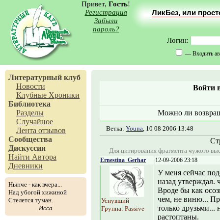
Привет,
Гость
!
Регистрация
ЛикБез, или прос
Забыли
пароль?
Логин:
— Входить ав
Литературный клуб
Новости
Войти 
Клубные Хроники
Библиотека
Разделы
Можно ли возвращ
Случайное
Ветка:
Youna
, 10 08 2006 13:48
Лента отзывов
Сообщества
Ст
Дискуссии
Для цитирования фрагмента чужого выс
Найти Автора
Ernestina_Gerhar
12-09-2006 23:18
Дневники
У меня сейчас под
назад утверждал. 
Нынче - как вчера...
Вроде бы как осозн
Над убогой хижиной
чем, не виню... П
Стелется туман.
Уснувший
только друзьми...
Исса
Группа: Passive
растоптаны.