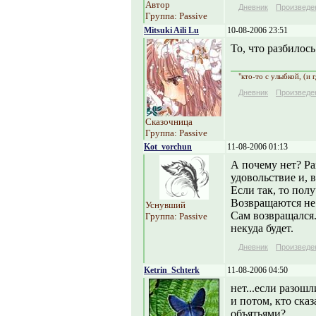
Автор
Дневник
Произведе
Группа: Passive
Mitsuki Aili Lu
10-08-2006 23:51
То, что разбилось
"кто-то с улыбкой, (и 
Дневник
Произведе
Сказочница
Группа: Passive
Kot_vorchun
11-08-2006 01:13
А почему нет? Р
удовольствие и, в
Если так, то пол
Возвращаются не 
Уснувший
Сам возвращался..
Группа: Passive
некуда будет.
Дневник
Произведе
Ketrin_Schterk
11-08-2006 04:50
нет...если разошл
и потом, кто сказ
объятьями?