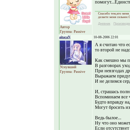
помогут...Единст
Спасибо тем,кто меня 
делаете меня сильнее.
Дневник
Произведе
Автор
Группа: Passive
aitacaN
10-08-2006 22:01
А я считаю что е
то второй не надо
Как смешно мы пы
В разговорах ухо
Уснувший
При невзгодах др
Группа: Passive
Выражаем придум
И не делимся сер
И, страшась пол
Вспоминаем все 
Будто вправду на
Могут бросить из
Ведь былое...
Ну что оно может
Если отсутствует