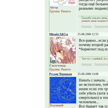
тогда ещё больне
Автор
разными людьми)
Группа: Passive
Спасибо тем,кто меня 
делаете меня сильнее.
Дневник
Произведе
Mitsuki Aili Lu
25-08-2006 12:53
Все-равно...если 
почему второй ра
*бормочит под н
"кто-то с улыбкой, (и 
Дневник
Произведе
Сказочница
Группа: Passive
Руслан Чернаков
25-08-2006 14:08
Начать с начала..
не мстителен, те
иначе если эти т
себе убить (хотя 
смертельно) и по
человеком...
Уснувший
Все бывает так п