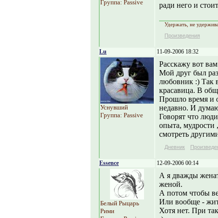
Группа: Passive
ради него и стоит
Удержать, не удержива
Произведения
Lu
11-09-2006 18:32
Расскажу вот вам
Мой друг был раз
любовник :) Так 
красавица. В общ
Прошло время и о
Уснувший
недавно. И думаю
Группа: Passive
Говорят что люди
опыта, мудрости 
смотреть другими
Дневник
Произведе
Essence
12-09-2006 00:14
А я дважды женат
женой.
А потом чтобы ве
Или вообще - жить
Белый Рыцарь
Хотя нет. При так
Рими