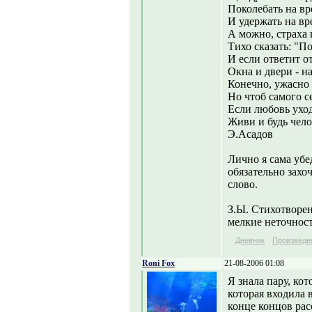
Поколебать на вр
И удержать на вре
А можно, страха 
Тихо сказать: "П
И если ответит от
Окна и двери - н
Конечно, ужасно 
Но чтоб самого с
Если любовь уход
Живи и будь чело
Э.Асадов
Лично я сама убед
обязательно захо
слово.
З.Ы. Стихотворен
мелкие неточност
Дневник
Произведе
Roni Fox
21-08-2006 01:08
Я знала пару, кот
которая входила в
конце концов рас