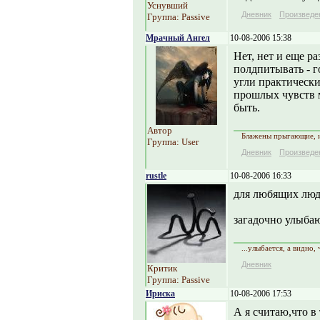
Уснувший
Дневник
Произведе
Группа: Passive
Мрачный Ангел
10-08-2006 15:38
Нет, нет и еще р
полдпитывать - г
угли практическ
прошлых чувств 
быть.
Автор
Блажены прыгающие, 
Группа: User
Дневник
Произведе
rustle
10-08-2006 16:33
для любящих люде
загадочно улыбаю
...улыбается, а видно,
Дневник
Критик
Группа: Passive
Ириска
10-08-2006 17:53
А я считаю,что в