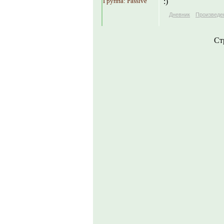
Группа: Passive
:)
Дневник
Произведе
Ст