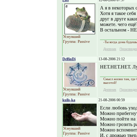
Liss
12-08-2006 07:37
А я в некоторых 
Хотя я такое себ
друг в друге как
можете. чего ещё
В остальном - НЕ
Уснувший
Группа: Passive
-Ты когда дома будешь
Дневник
Произведе
DelfinDi
13-08-2006 21:12
НЕТ.НЕТ.НЕТ. Луч
Смысл жизни там, где 
высотой!
Уснувший
Дневник
Произведе
Группа: Passive
kulis-ka
21-08-2006 00:59
Если любовь уход
Можно прибегнуть
Можно пойти на 
Можно грозить ра
Уснувший
Можно вспомнить
Группа: Passive
И, с дрожью тверд