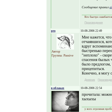
Сообщение правил
a
Кто быстро ошибается
Произведения
pro
10-08-2006 22:49
Мне кажется, чт
отчаявшихся, кот
вдруг вспоминают
быстренько перео
Автор
"неплохо" - скоре
Группа: Passive
спасения былых ч
было предлогом, 
прицепиться.
Конечно, я могу 
Дневник
Произведе
в облаках
10-08-2006 22:54
прочитала: можн
хыхыхы
у всех огромная проб