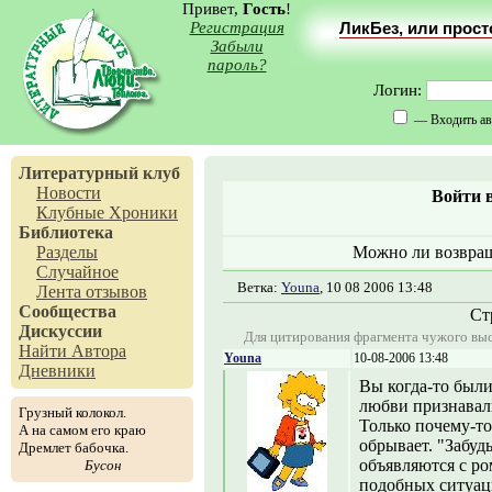
Привет,
Гость
!
Регистрация
ЛикБез, или прос
Забыли
пароль?
Логин:
— Входить ав
Литературный клуб
Новости
Войти 
Клубные Хроники
Библиотека
Разделы
Можно ли возвращ
Случайное
Ветка:
Youna
, 10 08 2006 13:48
Лента отзывов
Сообщества
Ст
Дискуссии
Для цитирования фрагмента чужого выс
Найти Автора
Youna
10-08-2006 13:48
Дневники
Вы когда-то были
любви признавал
Грузный колокол.
Только почему-то
А на самом его краю
обрывает. "Забудь
Дремлет бабочка.
объявляются с ро
Бусон
подобных ситуац