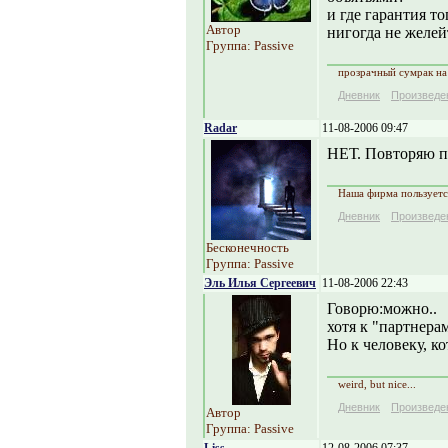
и где гарантия то
Автор
нигогда не желейт
Группа: Passive
прозрачный сумрак на 
Дневник
Произведе
Radar
11-08-2006 09:47
НЕТ. Повторяю п
Наша фирма пользуется
Дневник
Произведе
Бесконечность
Группа: Passive
Эль Илья Сергеевич
11-08-2006 22:43
Говорю:можно..
хотя к "партнерам
Но к человеку, к
weird, but nice...
Дневник
Произведе
Автор
Группа: Passive