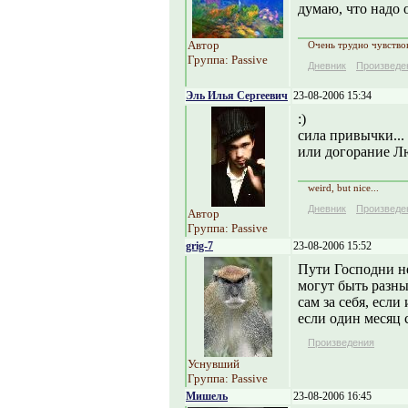
думаю, что надо о
Автор
Очень трудно чувствов
Группа: Passive
Дневник
Произведе
Эль Илья Сергеевич
23-08-2006 15:34
:)
сила привычки...
или догорание Л
weird, but nice...
Дневник
Произведе
Автор
Группа: Passive
grig-7
23-08-2006 15:52
Пути Господни н
могут быть разн
сам за себя, если
если один месяц с
Произведения
Уснувший
Группа: Passive
Мишель
23-08-2006 16:45