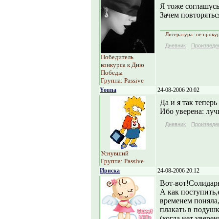
Я тоже соглашусь 
Зачем повторятьс
Литература- не прокур
Дневник
Произведе
Победитель
конкурса к Дню
Победы
Группа: Passive
Youna
24-08-2006 20:02
Да и я так тепер
Ибо уверена: луч
Дневник
Произведе
Уснувший
Группа: Passive
Ириска
24-08-2006 20:12
Вот-вот!Солидарна
А как поступить,
временем поняла,
плакать в подушк
(когда нет увере