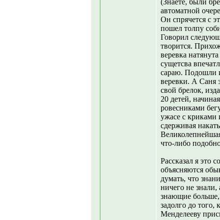
(Знаете, были бр
автоматной очере
Он спрячется с э
пошел толпу соби
Говорил следующ
творится. Прихож
веревка натянута
сущетсва впечат
сараю. Подошли и
веревки. А Саня 
свой брелок, изд
20 детей, начина
ровесниками бег
ужасе с криками 
сдерживая нака
Великолепнейшая 
что-либо подобно
Рассказал я это с
объясняются обы
думать, что знан
ничего не знали, 
знающие больше, 
задолго до того, 
Менделееву прис