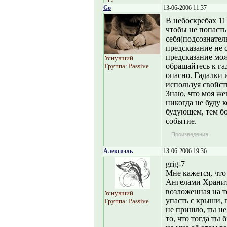
Go
13-06-2006 11:37
В небоскребах 11
чтобы не попасть
себя(подсознател
предсказание не с
предсказание мож
Уснувший
обращайтесь к га
Группа: Passive
опасно. Гадалки 
используя свойст
Знаю, что моя же
никогда не буду 
будующем, тем бо
событие.
Произведения
Алексиэль
13-06-2006 19:36
grig-7
Мне кажется, что 
Ангелами Храните
возложенная на т
Уснувший
упасть с крыши, 
Группа: Passive
не пришло, ты не 
то, что тогда ты б