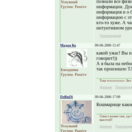
познали все физи
Уснувший
информации. Дум
Группа: Passive
информация и о 
информацию с эт
кто-то хуже. А ч
интуитивном уро
Произведения
Мадам Ко
09-06-2006 15:47
какой ужас! Вы н
говорит!))
А я была на небо
так произошло Т
Блондинка
Группа: Passive
Тока тссссссссссс. Без 
Дневник
Произведе
DelfinDi
09-06-2006 17:09
Кошмарище какое
Смысл жизни там, где 
высотой!
Уснувший
Дневник
Произведе
Группа: Passive