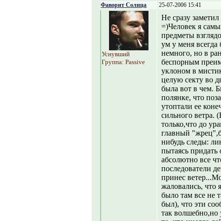
Фаворит Солнца
25-07-2006 15:41
Не сразу заметил
=)Человек я сам
предметы взгляд
ум у меня всегда
немного, но в ран
Уснувший
беспорным преиму
Группа: Passive
уклоном в мисти
целую секту во д
была вот в чем. 
полянке, что поз
утоптали ее коне
сильного ветра. 
только,что до ура
главный "жрец",б
нибудь следы: ли
пытаясь придать
абсолютно все что
последователи де
принес ветер...М
жаловались, что 
было там все не 
был), что эти соо
так волшебно,но 