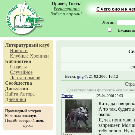
Привет,
Гость
!
Регистрация
С чего оно и к ч
Забыли пароль?
Логин:
— Входить ав
Литературный клуб
Новости
Св
Клубные Хроники
Библиотека
Разделы
с
Случайное
Ветка:
grig-7
, 21 02 2006 19:12
Лента отзывов
Сообщества
Стр
Дискуссии
Для цитирования фрагмента чужого выс
Найти Автора
Fenrire
25-04-2006 20:03
Дневники
Кать, да говори к
А то так, будьте 
Прохладный ветерок.
около.
Колокола покинув,
Я, так понимаю, 
Плывёт вечерний звон.
запрещает. Моя ш
Бусон
тебя лично. Ну н
Автор