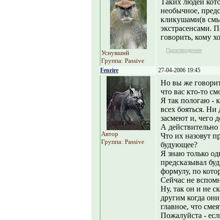
Таких людей кото
необычное, пред
кликушами(в смыс
экстрасенсами. П
говорить, кому х
Произведения
Уснувший
Группа: Passive
Fenrire
27-04-2006 19:45
Но вы же говорит
что вас кто-то см
Я так пологаю - 
всех бояться. Ни 
засмеют и, чего 
А действительно 
Автор
Что их назовут п
Группа: Passive
будующее?
Я знаю только од
предсказывал буд
формулу, по кото
Сейчас не вспомн
Ну, так он и не 
другим когда они
главное, что сме
Пожалуйста - есл