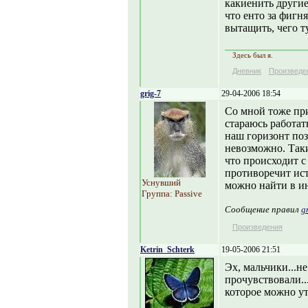
какиенить другие
что енто за фигн
вытащить, чего ту
Здесь был я.
Дневник
Произведе
grig-7
29-04-2006 18:54
Со мной тоже при
стараюсь работат
наш горизонт поз
невозможно. Таки
что происходит с
противоречит ист
Уснувший
можно найти в ин
Группа: Passive
Сообщение правил
g
Произведения
Ketrin_Schterk
19-05-2006 21:51
Эх, мальчики...н
прочувствовали...
которое можно утк