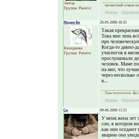
Автор
прозрачный сумрак на 
Группа: Passive
Дневник
Произведе
Мадам Ко
26-05-2006 10:35
Такая прекрасная 
Тока мне лень вс
про человеческу
Когда-то давно-д
Блондинка
учаснегов в мюз
Группа: Passive
прослушивали дет
человек. Маме по
на миг, что лучше
через несколько л
я...
Тока тссссссссссс. Без 
Дневник
Произведе
Go
09-06-2006 15:33
У меня жена лет 
сон, в котором в
как они оседают
аварию она увиде