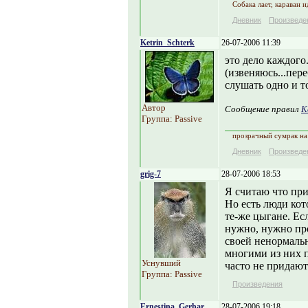
Собака лает, караван и
Дневник
Произведе
Ketrin_Schterk
26-07-2006 11:39
это дело каждого.
(извеняюсь...пер
слушать одно и т
Автор
Сообщение правил
K
Группа: Passive
прозрачный сумрак на 
Дневник
Произведе
grig-7
28-07-2006 18:53
Я считаю что при
Но есть люди кот
те-же цыгане. Ес
нужно, нужно про
своей ненормаль
многими из них 
Уснувший
часто не придают
Группа: Passive
Произведения
Ernestina_Gerhar
28-07-2006 19:18