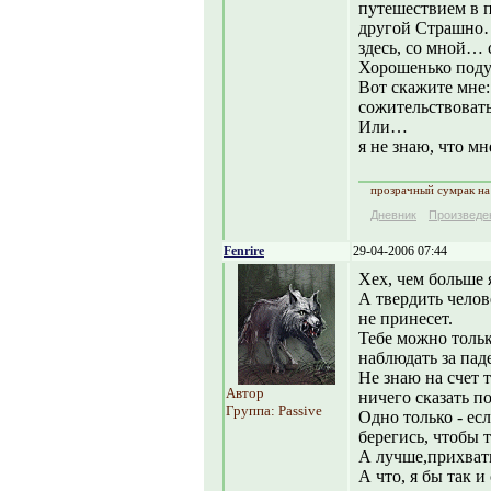
путешествием в 
другой Страшно…
здесь, со мной…
Хорошенько поду
Вот скажите мне:
сожительствоват
Или…
я не знаю, 
прозрачный сумрак на 
Дневник
Произведе
Fenrire
29-04-2006 07:44
Хех, чем больше 
А твердить челове
не принесет.
Тебе можно тольк
наблюдать за пад
Не знаю на счет т
Автор
ничего сказать п
Группа: Passive
Одно только - есл
берегись, чтобы 
А лучше,прихвати
А что, я бы так и