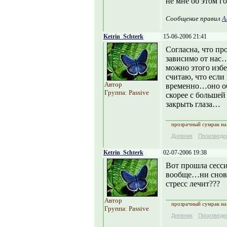
не мне об этом го
Сообщение правил
А
Ketrin_Schterk
15-06-2006 21:41
Согласна, что пр
зависимо от нас…
можно этого избе
считаю, что если
Автор
временно…оно об
Группа: Passive
скорее с больше
закрыть глаза…
прозрачный сумрак на 
Дневник
Произведе
Ketrin_Schterk
02-07-2006 19:38
Вот прошла сесс
вообще…ни снов,
стресс лечит???
Автор
прозрачный сумрак на 
Группа: Passive
Дневник
Произведе