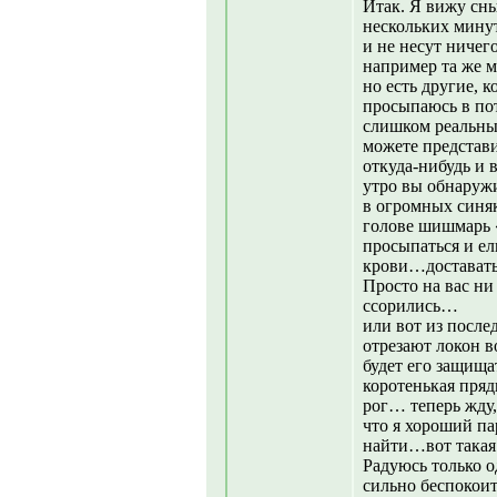
Итак. Я вижу сны
нескольких мину
и не несут ничег
например та же 
но есть другие, 
просыпаюсь в по
слишком реальн
можете представи
откуда-нибудь и 
утро вы обнаружи
в огромных синяк
голове шишмарь 
просыпаться и ел
крови…доставать
Просто на вас ни
ссорились…
или вот из после
отрезают локон во
будет его защища
коротенькая пряд
рог… теперь жду
что я хороший п
найти…вот такая
Радуюсь только о
сильно беспокои