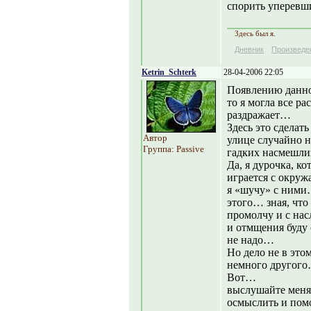
спорить уперевши
Здесь был я.
Дневник
Произведе
Ketrin_Schterk
28-04-2006 22:05
Появлению данной
то я могла все ра
раздражает…
Здесь это сделать
Автор
улице случайно н
Группа: Passive
гадких насмешл
Да, я дурочка, к
играется с окруж
я «шучу» с ними
этого… зная, что 
промолчу и с нас
и отмщения буду 
не надо…
Но дело не в это
немного другог
Вот…
выслушайте меня
осмыслить и пом