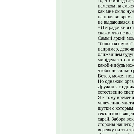
то, что иногда д
намеком на смысл
как мне было нуж
на поля во время
не выдающаяся, н
=)Тетрадочки я с
скажу, что не все
Самый яркий моме
"большая шутка"=
например, девочк
ближайшем будущ
мир(делал это пр
какой-нибудь нож
чтобы не сильно 
Ветер, может по
Но однажды орга
Дружил я с одним
естественно скеп
Я к тому времени
увлечению мистич
шутки с которым 
сектантов свяще
сарай. Забора во
стороны нашего д
веревку на эти т