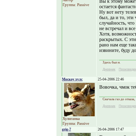
Вы к этому может
Группа: Passive
остается фантаст
Ну вот нету теле
был, да и то, эт
случайность, что
не встречал и все
Хотя, возможносте
раскрытых. С эти
рано нам еще так
извините, буду д
Здесь был я.
Дневник
Произведе
Москоу хулс
25-04-2006 22:46
Вовочка, чмок те
Сначала газ до отказа,
Дневник
Произведе
Хулиганка
Группа: Passive
grig-7
26-04-2006 17:47