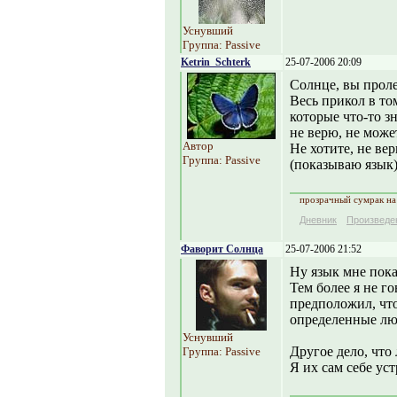
Уснувший
Группа: Passive
Ketrin_Schterk
25-07-2006 20:09
Солнце, вы прол
Весь прикол в т
которые что-то зн
не верю, не може
Автор
Не хотите, не ве
Группа: Passive
(показываю язы
прозрачный сумрак на 
Дневник
Произведе
Фаворит Солнца
25-07-2006 21:52
Ну язык мне пока
Тем более я не г
предположил, что
определенные лю
Уснувший
Другое дело, что
Группа: Passive
Я их сам себе ус