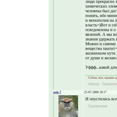
люди прекрасно з
химических элеме
человека был дос
понять, ибо мини
и монополия на з
власть=)Вот и се
осведомлены и о 
явлений. А мы во
знания удержать в
Можно и самому п
вещества хватит
жизненном пути л
от души и желаю
Уффф...какой дли
Собака лает, караван и
Дневник
Произведе
grig-7
25-07-2006 18:17
И опустились все
Произведения