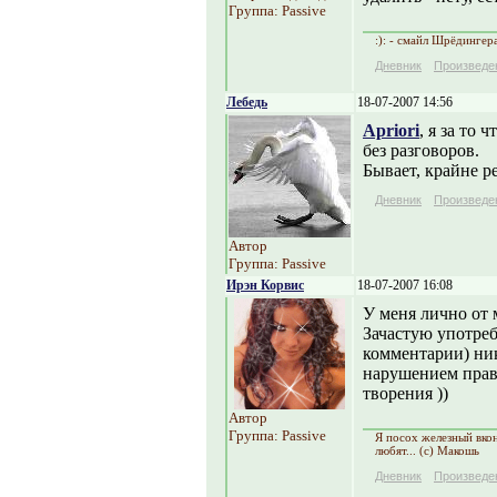
Группа: Passive
:): - смайл Шрёдингер
Дневник
Произведе
Лебедь
18-07-2007 14:56
Apriori
, я за то 
без разговоров.
Бывает, крайне ре
Дневник
Произведе
Автор
Группа: Passive
Ирэн Корвис
18-07-2007 16:08
У меня лично от м
Зачастую употреб
комментарии) ник
нарушением прав
творения ))
Автор
Группа: Passive
Я посох железный вконе
любят... (с) Макошь
Дневник
Произведе