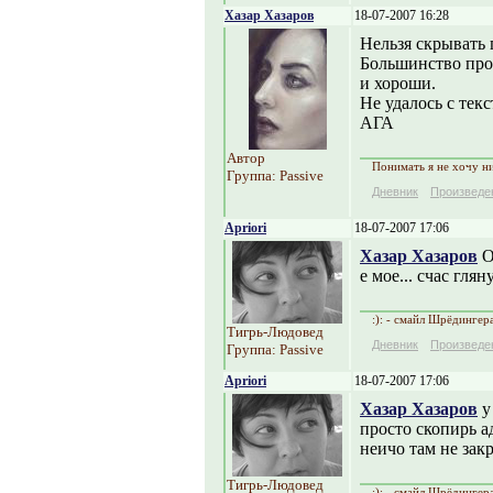
Хазар Хазаров
18-07-2007 16:28
Нельзя скрывать 
Большинство прои
и хороши.
Не удалось с тек
АГА
Автор
Понимать я не хочу ни
Группа: Passive
Дневник
Произведе
Apriori
18-07-2007 17:06
Хазар Хазаров
О
е мое... счас гляну
:): - смайл Шрёдингер
Тигрь-Людовед
Дневник
Произведе
Группа: Passive
Apriori
18-07-2007 17:06
Хазар Хазаров
у
просто скопирь а
неичо там не закр
Тигрь-Людовед
:): - смайл Шрёдингер