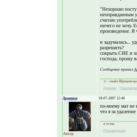
"Нехорошо поступ
неоправданным у
считаю употребл
ничего не хочу. 
произведение. Я 
и задумалась... 
разрешить?
сокрыть СИЕ и з
господа, прошу в
Сообщение правил
A
:): - смайл Шрёдингер
Дневник
Произведе
Дроники
18-07-2007 12:46
по-моему мат не 
что я за удалени
и точка
Произведения
Автор