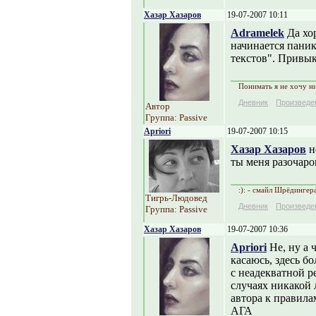
Хазар Хазаров
19-07-2007 10:11
Adramelek
Да хор
начинается паник
текстов". Привы
Понимать я не хочу ни
Дневник
Произведе
Автор
Группа: Passive
Apriori
19-07-2007 10:15
Хазар Хазаров
н
ты меня разочаро
:): - смайл Шрёдингер
Тигрь-Людовед
Дневник
Произведе
Группа: Passive
Хазар Хазаров
19-07-2007 10:36
Apriori
Не, ну а ч
касаюсь, здесь бо
с неадекватной р
случаях никакой 
автора к правила
АГА