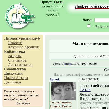
Привет,
Гость
!
Регистрация
ЛикБез, или прос
Забыли
пароль?
Логин:
— Входить ав
Литературный клуб
Новости
Мат в произведениях
Клубные Хроники
Библиотека
Разделы
да вот... вопросы мне
Случайное
Ветка:
Apriori
, 18 07 2007 09:36
Лента отзывов
Сообщества
Ст
Дискуссии
Для цитирования фрагмента чужого выс
Найти Автора
Apriori
18-07-2007 09:36
Дневники
вот по сией ссыл
САБЖ
Печаль всё омрачает в
Лежит стихотвор
мире. Кто может чувства
Я произведение -
наши объяснить?
Тигрь-Людовед
можете ознакомит
Цюй Юань
Группа: Passive
после cокрытия я