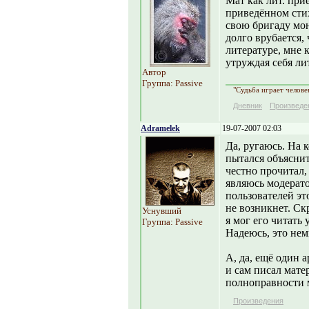
Мат как лит. при
приведённом сти
свою бригаду мо
долго врубается,
литературе, мне 
утруждая себя л
Автор
Группа: Passive
"Судьба играет челове
Дневник
Произведе
Adramelek
19-07-2007 02:03
Да, ругаюсь. На к
пытался объяснит
честно прочитал,
являюсь модерато
пользователей эт
не возникнет. Ск
Уснувший
я мог его читать
Группа: Passive
Надеюсь, это не
А, да, ещё один 
и сам писал мате
полноправности м
Произведения