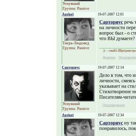
Уснувший
Группа: Passive
Apriori
19-07-2007 12:01
Сарториус
речь т
на личности пере
вопрос был - о ст
что ВЫ думаете? 
Тигрь-Людовед
Группа: Passive
:): - смайл Шрёдингер
Дневник
Произведе
Сарториус
19-07-2007 12:14
Дело в том, что
личности, смеясь
указывает на сти
Стихотворение не
Писателям-читате
Уснувший
Произведения
Группа: Passive
Apriori
19-07-2007 12:34
Сарториус
ну так
понравилось, пок