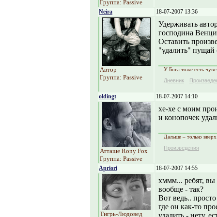
Группа: Passive
Neira
18-07-2007 13:36
Удерживать автор
господина Венцим
Оставить произв
"удалить" пущай 
Автор
У Бога тоже есть чувс
Группа: Passive
Дневник
Произведе
oldingt
18-07-2007 14:10
хе-хе с моим прои
и конопочек удали
Дальше – только вверх
Произведения
Атташе Rony Fox
Группа: Passive
Apriori
18-07-2007 14:55
хммм... ребят, вы
вообще - так?
Вот ведь.. прост
где он как-то про
Тигрь-Людовед
удалить - нету, е