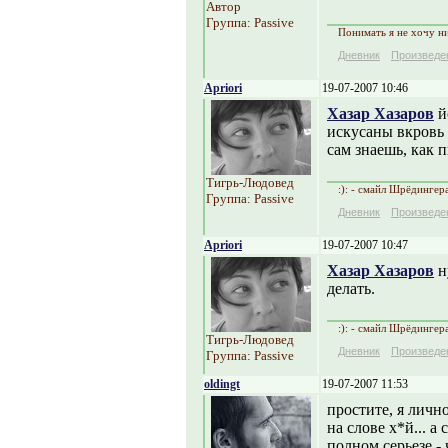
Автор
Группа: Passive
Понимать я не хочу ни
Дневник
Произведе
Apriori
19-07-2007 10:46
Хазар Хазаров
й
искусаны вкровь 
сам знаешь, как п
Тигрь-Людовед
:): - смайл Шрёдингер
Группа: Passive
Дневник
Произведе
Apriori
19-07-2007 10:47
Хазар Хазаров
н
делать.
:): - смайл Шрёдингер
Тигрь-Людовед
Дневник
Произведе
Группа: Passive
oldingt
19-07-2007 11:53
простите, я личн
на слове х*й... а
полном серьезе -