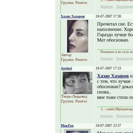
Группа: Passive
Дневник
Произведе
Хазар Хазаров
18-07-2007 17:30
Прочитал сие. Ес
наполнение. Хоро
Гораздо лучше бо
Мат обоснован.
Понимать я не хочу ни
Автор
Дневник
Произведе
Группа: Passive
Apriori
18-07-2007 17:33
Хазар Хазаров
н
с тем, что лучше 
обоснован? доказ
снова..
Тигрь-Людовед
мне тоже стихо п
Группа: Passive
:): - смайл Шрёдингер
Дневник
Произведе
ManZoo
18-07-2007 23:37