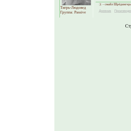
:): - смайл Шрёдингер
Тигрь-Людовед
Дневник
Произведе
Группа: Passive
Ст