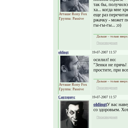
так бы, получилс
ха... когда мне х
Атташе Rony Fox
еще раз перечита
Группа: Passive
ржачку - может по
гы-гы-гы... ;о)
Дальше – только вверх
Произведения
oldingt
19-07-2007 11:57
осилил! но:
"Зенки не прячь!
простите, при вс
Дальше – только вверх
Атташе Rony Fox
Произведения
Группа: Passive
Сарториус
19-07-2007 11:57
oldingt
У вас нав
со здоровьем. Хо
Произведения