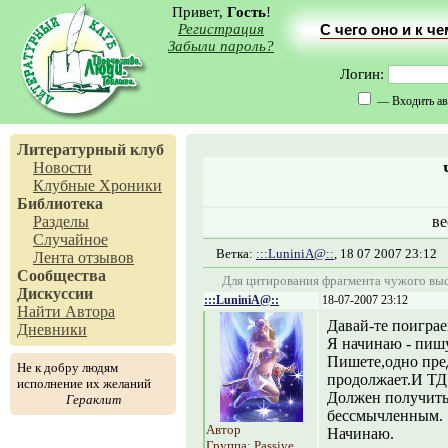
Привет,
Гость
!
Регистрация
С чего оно и к ч
Забыли пароль?
Логин:
— Входить ав
Литературный клуб
Новости
Клубные Хроники
Библиотека
Разделы
ве
Случайное
Ветка:
:::LuniniA@::
, 18 07 2007 23:12
Лента отзывов
Сообщества
Для цитирования фрагмента чужого выс
Дискуссии
:::LuniniA@::
18-07-2007 23:12
Найти Автора
Давай-те поиграе
Дневники
Я начинаю - пиш
Пишете,одно пре
Не к добру людям
продолжает.И ТД
исполнение их желаний
Должен получитьс
Гераклит
бессмычленным.
Автор
Начинаю.
Группа: Passive