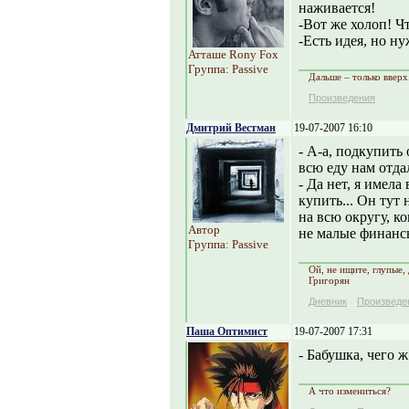
наживается!
-Вот же холоп! Ч
-Есть идея, но н
Атташе Rony Fox
Группа: Passive
Дальше – только вверх
Произведения
Дмитрий Вестман
19-07-2007 16:10
- А-а, подкупить
всю еду нам отдал
- Да нет, я имела
купить... Он тут 
на всю округу, к
Автор
не малые финанс
Группа: Passive
Ой, не ищите, глупые, 
Григорян
Дневник
Произведе
Паша Оптимист
19-07-2007 17:31
- Бабушка, чего ж
А что измениться?