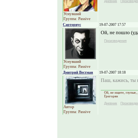
Дневник
Произведе
Уснувший
Группа: Passive
Сарториус
19-07-2007 17:57
Ой, не пошло (уд
Произведения
Уснувший
Группа: Passive
Дмитрий Вестман
19-07-2007 18:18
Паш, кажись, ты в
Ой, не ищите, глупые, 
Григорян
Дневник
Произведе
Автор
Группа: Passive