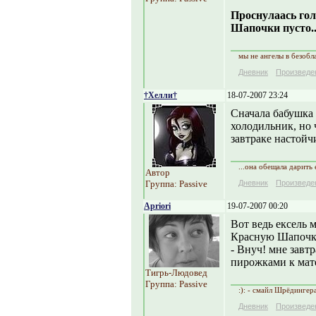
Проснулаась гол
Шапочки пусто..
мы не ангелы в безоб
Дневник
Произведе
†Хелли†
18-07-2007 23:24
Сначала бабушка
холодильник, но 
завтраке настойч
...она обещала дарить е
Автор
Группа: Passive
Дневник
Произведе
Apriori
19-07-2007 00:20
Вот ведь ексель 
Красную Шапочк
- Внуч! мне завтр
пирожками к мат
Тигрь-Людовед
Группа: Passive
:): - смайл Шрёдингер
Дневник
Произведе