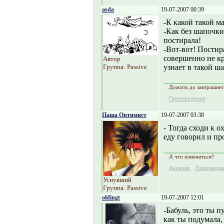
asda
19-07-2007 00:39
-К какой такой ма
-Как без шапочки
постирала!
-Вот-вот! Постира
совершенно не кра
Автор
Группа: Passive
узнает в такой ша
Дожить до завтрашнег
Произведения
Паша Оптимист
19-07-2007 03:38
- Тогда сходи к о
еду говорил и пр
А что измениться?
Дневник
Произведе
Уснувший
Группа: Passive
oldingt
19-07-2007 12:01
-Бабуль, это ты 
как ты подумала,