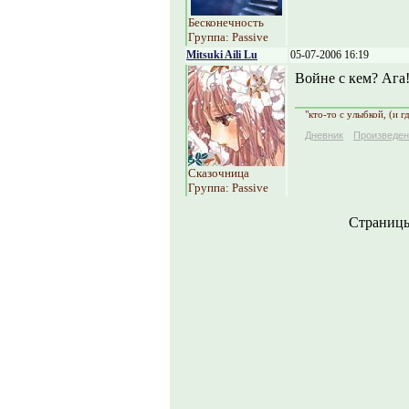
Бесконечность
Группа: Passive
Mitsuki Aili Lu
05-07-2006 16:19
Войне с кем? Ага
"кто-то с улыбкой, (и г
Дневник
Произведен
Сказочница
Группа: Passive
Страниц