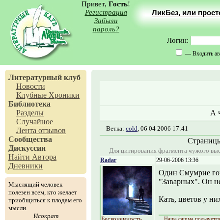
Привет,
Гость
!
Регистрация
ЛикБез, или прос
Забыли
пароль?
Логин:
— Входить ав
Литературный клуб
Новости
Клубные Хроники
Библиотека
Разделы
А 
Случайное
Ветка:
cold
, 06 04 2006 17:41
Лента отзывов
Сообщества
Страниц
Дискуссии
Для цитирования фрагмента чужого выс
Найти Автора
Radar
29-06-2006 13:36
Дневники
Один Смумрие гов
"Заварных". Он н
Мыслящий человек
полезен всем, кто желает
Кать, цветов у ни
приобщиться к плодам его
мысли.
Исократ
Бесконечность
Наша фирма пользуется 