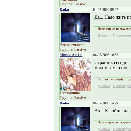
Группа: Passive
Radar
04-07-2006 09:57
Да... Надо жить по
Наша фирма пользуется 
Дневник
Произведен
Бесконечность
Группа: Passive
Mitsuki Aili Lu
04-07-2006 10:53
Странно, сегодня 
мокну, замерзаю, 
"кто-то с улыбкой, (и г
Дневник
Произведен
Сказочница
Группа: Passive
Radar
04-07-2006 14:29
Ах... К войне, нав
Наша фирма пользуется 
Дневник
Произведен