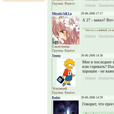
Группа: Passive
Дневник
Произведен
Mitsuki Aili Lu
29-06-2006 17:17
А 27 - зажал? Вот-
"кто-то с улыбкой, (и г
Дневник
Произведен
Сказочница
Группа: Passive
Youna
30-06-2006 14:58
Мне в последнее в
или горевать? Пос
хорошие - не важн
Дневник
Произведен
Уснувший
Группа: Passive
Radar
30-06-2006 14:59
Говорит, что прог