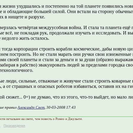
я жизни ухудшались и постепенно на той планете появились новы
е и обладающие большей силой. Они встали на сторону обычны
х в нищете и разрухе.
верзлась четвёртая междуусобная война. И стала та планета ещё 
е всё, не покладая рук, продолжали изучать и исследовать. И 
 недолго жить осталось.
и тогда корпорации строить корабли космические, дабы новую ц
йнем построить. Но не стали марать они ручки свои изнеженные
ми своей планеты и стали за деньги и за души (образно выражаяс
забирая в рабство) эвакуировать людей за пределами городка сво
технологичного.
ые люди, сильные, отважные и живучие стали строить коварные 
, а от страшных и опасных роботов избавиться, оставив их на г
ой сюжет... 0=) не думаю, что из этого, что-то выйдет, но мало ли
ие правил
Александр Свет
, 30-03-2008 17:43
сти печальнее на свете, чем повесть о Ромео и Джульете.
к
Произведения