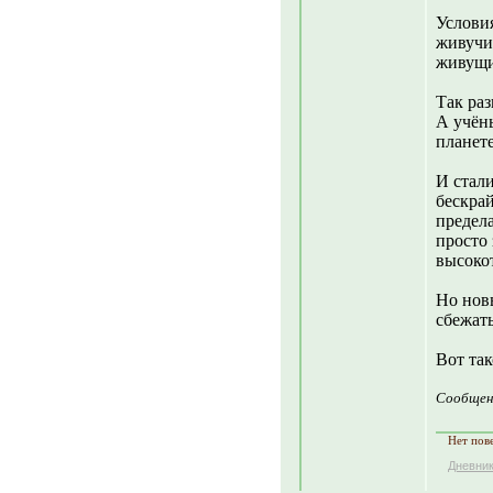
Услови
живучи
живущи
Так раз
А учёны
планете
И стал
бескра
предела
просто 
высоко
Но нов
сбежать
Вот так
Сообщен
Нет пове
Дневни