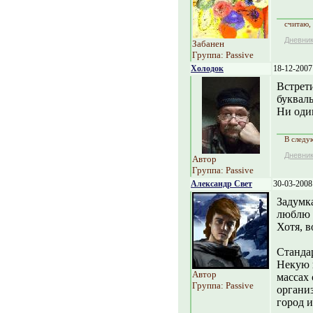
считаю,
Дневни
Забанен
Группа: Passive
Холодок
18-12-2007
Встрети
букваль
Ни один
В следу
Дневни
Автор
Группа: Passive
Александр Свет
30-03-2008
Задумка
люблю 
Хотя, в
Станда
Некую 
Автор
массах
Группа: Passive
органи
город и