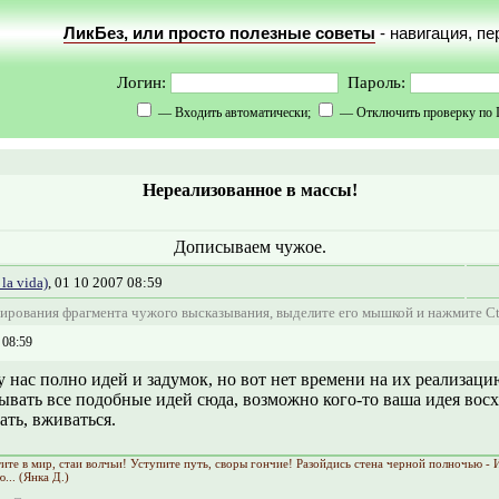
ЛикБез, или просто полезные советы
- навигация, п
Логин:
Пароль:
— Входить автоматически;
— Отключить проверку по 
Нереализованное в массы!
Дописываем чужое.
la vida)
, 01 10 2007 08:59
ирования фрагмента чужого высказывания, выделите его мышкой и нажмите Ct
 08:59
у нас полно идей и задумок, но вот нет времени на их реализац
вать все подобные идей сюда, возможно кого-то ваша идея восхи
ть, вживаться.
ите в мир, стаи волчьи! Уступите путь, своры гончие! Разойдись стена черной полночью - 
... (Янка Д.)