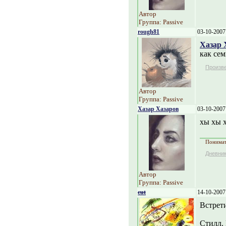
Автор
Группа: Passive
rough81
03-10-2007
Хазар 
как сем
Произв
Автор
Группа: Passive
Хазар Хазаров
03-10-2007
хы хы 
Понимать
Дневни
Автор
Группа: Passive
cut
14-10-2007
Встрет
Стилл. 