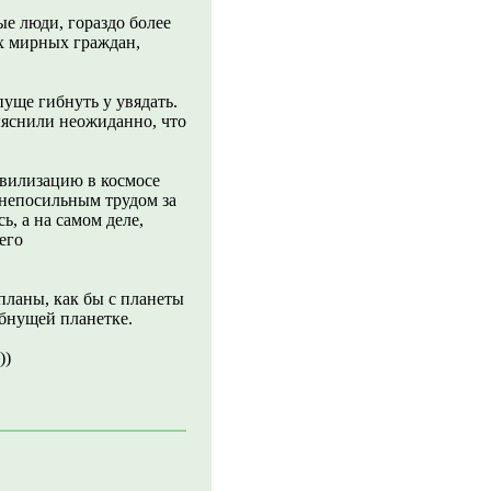
е люди, гораздо более
х мирных граждан,
пуще гибнуть у увядать.
выяснили неожиданно, что
ивилизацию в космосе
 непосильным трудом за
ь, а на самом деле,
его
планы, как бы с планеты
ибнущей планетке.
))