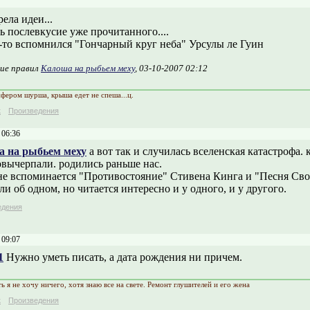
ела идеи...
ь послевкусие уже прочитанного....
-то вспомнился "Гончарный круг неба" Урсулы ле Гуин
ие правил
Калоша на рыбьем меху
, 03-10-2007 02:12
фером шурша, крыша едет не спеша...ц.
к
Произведения
 06:36
 на рыбьем меху
а вот так и случилась вселенская катастрофа.
овычерпали. родились раньше нас.
 мне вспоминается "Противостояние" Стивена Кинга и "Песня Св
и об одном, но читается интересно и у одного, и у другого.
едения
 09:07
1
Нужно уметь писать, а дата рождения ни причем.
 я не хочу ничего, хотя знаю все на свете. Ремонт глушителей и его жена
к
Произведения