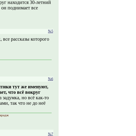
руг находится 30-летний
 он поднимает все
№5
, все рассказы которого
№6
итики тут же именуют,
ает, что всё вокруг
 задумка, но всё как-то
ами, так что не до неё
Фарадж
№7