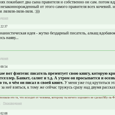
ях покибают два сына правителя и собственно он сам. потом вд
 незаконнорожденный от этого самого правителя всех кочевий. и
и ляляля-ляля-ляля. :)))
едения
 22:37
нанистическая идея - жутко бездарный писатель, алкащ вдобавок
сь наяву...
едения
 00:54
кое вот фэнтези: писатель презентует свою книгу, которую кр
тселлер. Банкет, салют и т.д. А утром он просыпается и осозн
о то, о чём он писал в своей книге.
У меня уже год крутиться эта
 за неё взяться, к тому же сейчас тружусь сразу над двумя рассказ
похвала-это та, что исходит от человека, которому ты ничего хорошего не сделал/Абу-ль-
к
Произведения
 02:08