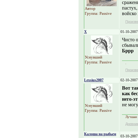
сражени
пастух,
Автор
войско 
Группа: Passive
Произв
X
01-10-2007
Чисто о
сбывали
Бррр
Уснувший
Группа: Passive
.
Произв
Lexsius2007
02-10-2007
Вот та
как бес
него-эт
не могу
Уснувший
Группа: Passive
Лучшая 
Дневни
Калоша на рыбьем
03-10-2007