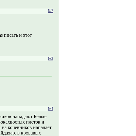
№2
з писать и этот
№3
№4
вников нападают Белые
рокахвостых плеток и
ы на кочевников нападает
Айдахар. в кровавых