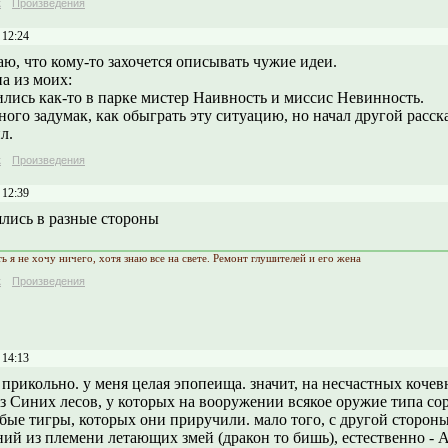
к
Произведения
 12:24
ю, что кому-то захочется описывать чужие идеи.
а из моих:
ились как-то в парке мистер Наивность и миссис Невинность.
ого задумак, как обыграть эту ситуацию, но начал другой расска
л.
к
Произведения
 12:39
шлись в разные стороны
 я не хочу ничего, хотя знаю все на свете. Ремонт глушителей и его жена
к
Произведения
 14:13
 прикольно. у меня целая эпопеища. значит, на несчастных коче
з Синих лесов, у которых на вооружении всякое оружие типа со
бые тигры, которых они приручили. мало того, с другой сторон
ий из племени летающих змей (дракон то бишь), естественно - 