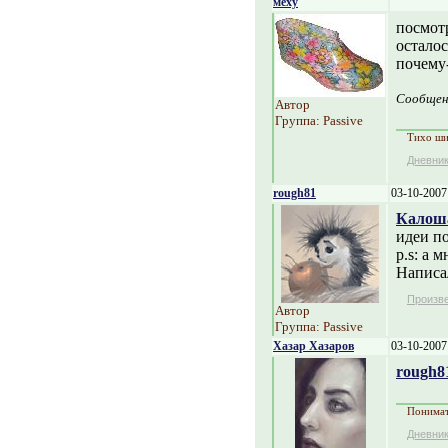
меху
посмотр
осталос
почему
Сообщен
Автор
Группа: Passive
Тихо ши
Дневни
rough81
03-10-2007
Калоша
идеи п
p.s: а
Написал
Произв
Автор
Группа: Passive
Хазар Хазаров
03-10-2007
rough8
Понимать
Дневни