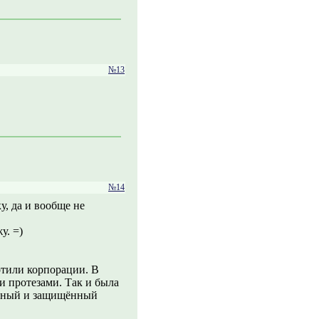
№13
№14
у, да и вообще не
у. =)
тили корпорации. В
и протезами. Так и была
ютный и защищённый