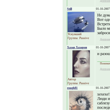
Дневни
Still
01-10-2007
Не дума
Вот одн
Встрет
Было мн
заброси
Уснувший
Группа: Passive
Дневни
Хазар Хазаров
01-10-2007
и разо
Понимать
Дневни
Автор
Группа: Passive
rough81
01-10-2007
хехехе!
Люди и
саблезу
последн