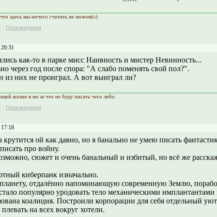
 что здесь мы ничего считать не можем(с)
к
Произведения
 20:31
лись как-то в парке мисс Наивность и мистер Невинность...
но через год после спора: "А слабо поменять свой пол?".
 из них не проиграл. А вот выиграл ли?
ющей жизни я ни за что не буду писать чего либо
к
Произведения
 17:18
 крутится ой как давно, но я банально не умею писать фантастик
писать про войну.
озможно, сюжет и очень банальный и избитый, но всё же расскаж
ртный киберпанк изначально.
планету, отдалённо напоминающую современную Землю, порабо
 стало популярно уродовать тело механическими имплантантами 
зована коалиция. Построили корпорации для себя отдельный у
 плевать на всех вокруг хотели.