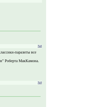
№8
 классики-паразиты все
он" Роберта МакКамона.
№9