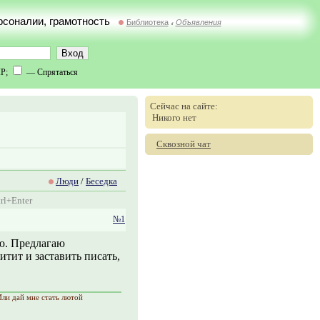
ерсоналии, грамотность
Библиотека
Объявления
//
IP;
— Спрятаться
Сейчас на сайте:
Никого нет
Сквозной чат
Люди
/
Беседка
rl+Enter
№1
ию. Предлагаю
тит и заставить писать,
Или дай мне стать лютой