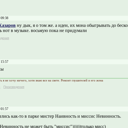
 09:38
Хазаров
ну дык, я о том же. а идеи, их мона обыгрывать до беск
ь нот в музыке. восьмую пока не придумали
едения
 15:57
хы
 я не хочу ничего, хотя знаю все на свете. Ремонт глушителей и его жена
к
Произведения
 01:57
ились как-то в парке мистер Наивность и миссис Невинность.
Невинность не может быть "миссис"))))))только мисс)