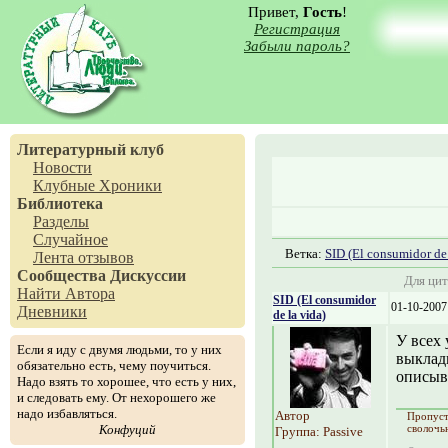
Привет,
Гость
!
Регистрация
Забыли пароль?
Литературный клуб
Новости
Клубные Хроники
Библиотека
Разделы
Случайное
Ветка:
SID (El consumidor de 
Лента отзывов
Сообщества
Дискуссии
Для цит
Найти Автора
SID (El consumidor
01-10-2007
Дневники
de la vida)
У всех 
Если я иду с двумя людьми, то у них
выклады
обязательно есть, чему поучиться.
описыва
Надо взять то хорошее, что есть у них,
и следовать ему. От нехорошего же
надо избавляться.
Автор
Пропуст
Конфуций
сволочью
Группа: Passive