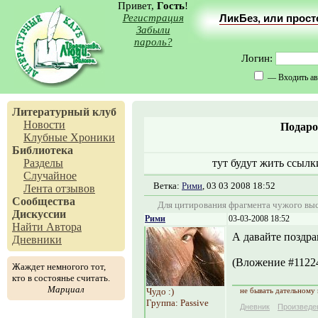
Привет,
Гость
!
Регистрация
ЛикБез, или прос
Забыли
пароль?
Логин:
— Входить ав
Литературный клуб
Новости
Подаро
Клубные Хроники
Библиотека
Разделы
тут будут жить ссылк
Случайное
Ветка:
Рими
, 03 03 2008 18:52
Лента отзывов
Сообщества
Для цитирования фрагмента чужого выс
Дискуссии
Рими
03-03-2008 18:52
Найти Автора
А давайте поздрав
Дневники
(Вложение #11224
Жаждет немногого тот,
кто в состоянье считать.
Марциал
Чудо :)
не бывать дательному
Группа: Passive
Дневник
Произведе