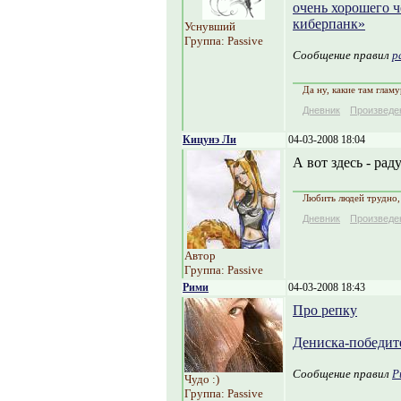
очень хорошего ч
киберпанк»
Уснувший
Группа: Passive
Сообщение правил
p
Да ну, какие там глам
Дневник
Произведе
Кицунэ Ли
04-03-2008 18:04
А вот здесь - ра
Любить людей трудно, 
Дневник
Произведе
Автор
Группа: Passive
Рими
04-03-2008 18:43
Про репку
Дениска-победит
Сообщение правил
Р
Чудо :)
Группа: Passive