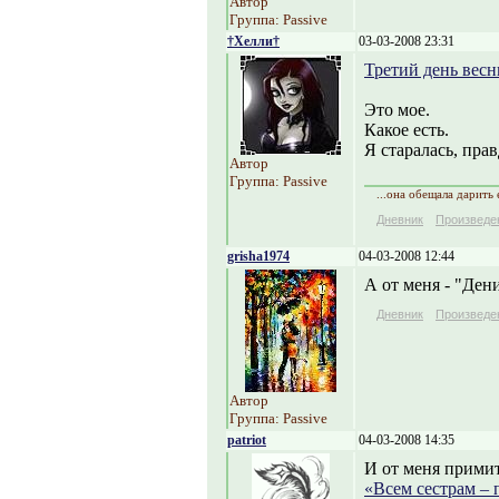
Автор
Группа: Passive
†Хелли†
03-03-2008 23:31
Третий день вес
Это мое.
Какое есть.
Я старалась, правд
Автор
Группа: Passive
...она обещала дарить е
Дневник
Произведе
grisha1974
04-03-2008 12:44
А от меня - "Дени
Дневник
Произведе
Автор
Группа: Passive
patriot
04-03-2008 14:35
И от меня прими
«Всем сестрам – 