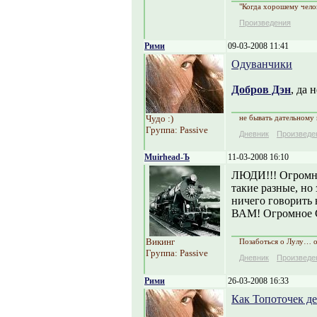
"Когда хорошему челов
Произведения
Рими
09-03-2008 11:41
Одуванчики
Добров Дэн
, да н
Чудо :)
не бывать дательному
Группа: Passive
Дневник
Произведе
Muirhead-Ъ
11-03-2008 16:10
ЛЮДИ!!! Огромно
такие разные, но
ничего говорить 
ВАМ! Огромное
Викинг
Позаботься о Лулу… 
Группа: Passive
Дневник
Произведе
Рими
26-03-2008 16:33
Как Топоточек д