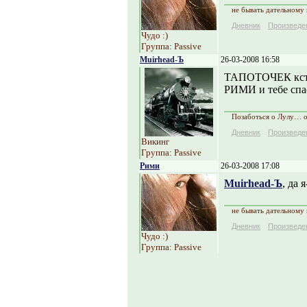
не бывать дательному
Дневник
Произведе
Чудо :)
Группа: Passive
Muirhead-Ъ
26-03-2008 16:58
ТАПОТОЧЕК кстат
РИМИ и тебе спаси
Позаботься о Лулу… 
Дневник
Произведе
Викинг
Группа: Passive
Рими
26-03-2008 17:08
Muirhead-Ъ
, да 
не бывать дательному
Дневник
Произведе
Чудо :)
Группа: Passive