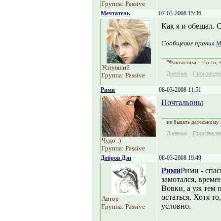
Группа: Passive
Мечтатель
07-03-2008 15:36
Как я и обещал. 
Сообщение правил
М
"Фантастика - это то, 
Уснувший
Дневник
Произведе
Группа: Passive
Рими
08-03-2008 11:51
Почтальоны
не бывать дательному
Дневник
Произведе
Чудо :)
Группа: Passive
Добров Дэн
08-03-2008 19:49
Рими
Рими - спас
замотался, времен
Вовки, а уж тем п
остаться. Хотя т
Автор
условно.
Группа: Passive