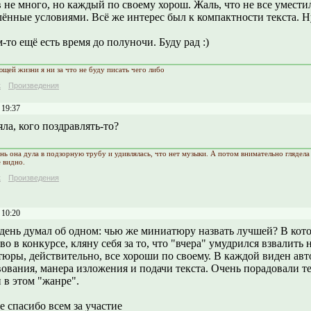
 не много, но каждый по своему хорош. Жаль, что не все уместил
ённые условиями. Всё же интерес был к компактности текста. Ну,
то ещё есть время до полуночи. Буду рад :)
ющей жизни я ни за что не буду писать чего либо
к
Произведения
 19:37
ла, кого поздравлять-то?
нь она дула в подзорную трубу и удивлялась, что нет музыки. А потом внимательно глядела 
е видно.
к
Произведения
 10:20
день думал об одном: чью же миниатюру назвать лучшей? В кото
во в конкурсе, кляну себя за то, что "вчера" умудрился взвалить н
юры, действительно, все хороши по своему. В каждой виден авто
ования, манера изложения и подачи текста. Очень порадовали те
 в этом "жанре".
 спасибо всем за участие