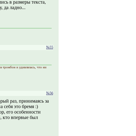
ись в размеры текста,
 да ладно...
№55
в тромбон и удивлялась, что ни
№56
рый раз, принимаясь за
а себя это бремя :)
р, его особенности
, кто впервые был