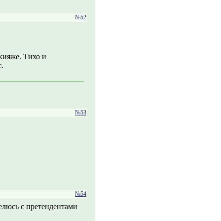
№52
кияже. Тихо и
.
№53
№54
еделюсь с претендентами