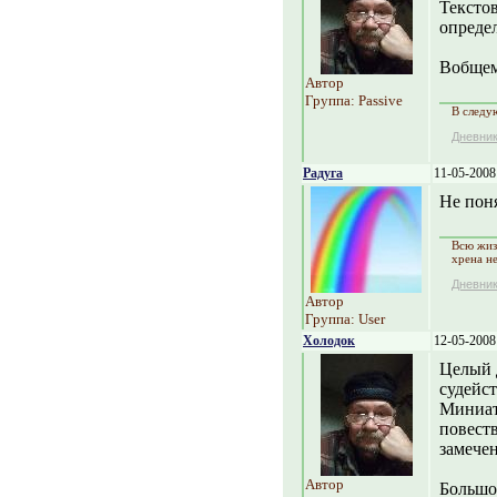
Текстов
определ
Вобщем-
Автор
Группа: Passive
В следу
Дневни
Радуга
11-05-2008
Не поня
Всю жиз
хрена н
Дневни
Автор
Группа: User
Холодок
12-05-2008
Целый 
судейст
Миниат
повеств
замечен
Автор
Большое