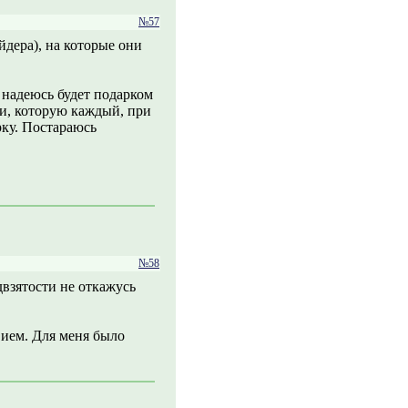
№57
дера), на которые они
 надеюсь будет подарком
и, которую каждый, при
рку. Постараюсь
№58
двзятости не откажусь
вием. Для меня было