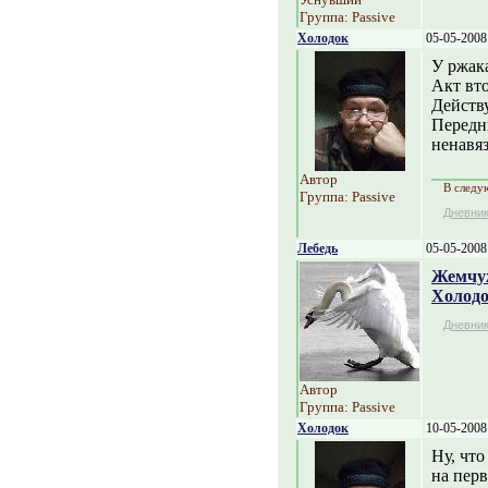
Группа: Passive
Холодок
05-05-2008
У ржака!
Акт вт
Действ
Передни
ненавя
Автор
В следу
Группа: Passive
Дневни
Лебедь
05-05-2008
Жемчу
Холод
Дневни
Автор
Группа: Passive
Холодок
10-05-2008
Ну, что
на перв