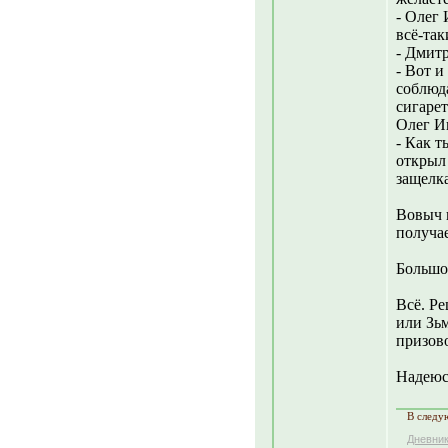
- Олег 
всё-так
- Дмитр
- Вот и
соблюд
сигарет
Олег Иг
- Как т
открыл
защелк
Вовыч 
получае
Большое
Всё. Ре
или Зьм
призово
Надеюсь
В следу
Дневни