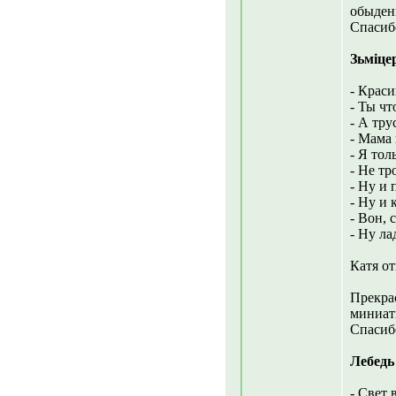
обыденн
Спасиб
Зьміце
- Краси
- Ты чт
- А тру
- Мама 
- Я то
- Не тр
- Ну и 
- Ну и 
- Вон, 
- Ну ла
Катя о
Прекрас
миниат
Спасиб
Лебедь
- Свет 