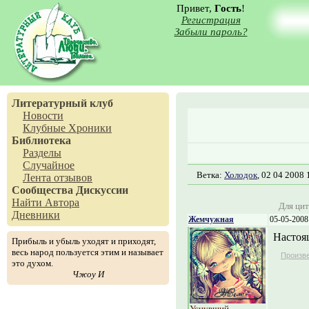
Привет,
Гость
!
Регистрация
Забыли пароль?
Литературный клуб
Новости
Клубные Хроники
Библиотека
Разделы
Случайное
Ветка:
Холодок
, 02 04 2008 
Лента отзывов
Сообщества
Дискуссии
Найти Автора
Для цит
Дневники
Жемчужная
05-05-2008
Настоящ
Прибыль и убыль уходят и приходят,
весь народ пользуется этим и называет
Произв
это духом.
Чжоу И
Уснувший