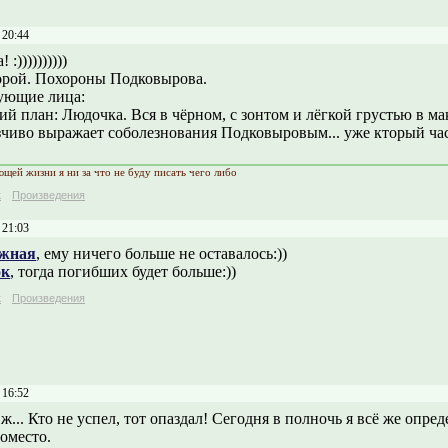
 20:44
 :))))))))))
орой. Похороны Подковырова.
ующие лица:
й план: Людочка. Вся в чёрном, с зонтом и лёгкой грустью в ма
зчиво выражает соболезнования Подковыровым... уже кторый час
ющей жизни я ни за что не буду писать чего либо
к
Произведения
 21:03
жная
, ему ничего больше не оставалось:))
ок
, тогда погибших будет больше:))
к
Произведения
 16:52
 ж... Кто не успел, тот опаздал! Сегодня в полночь я всё же опр
оместо.