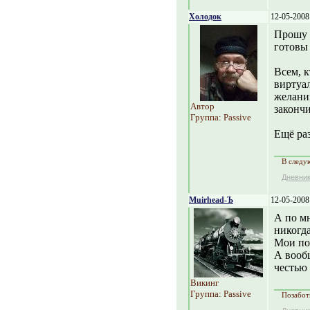
Холодок
12-05-2008
Прошу 
готовы 
Всем, к
виртуа
желании
Автор
законч
Группа: Passive
Ещё раз
В следу
Дневни
Muirhead-Ъ
12-05-2008
А по мн
никогд
Мои поз
А вообщ
честью 
Викинг
Группа: Passive
Позабот