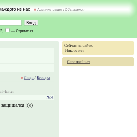
 каждого из нас
Администрация
Объявления
//
IP;
— Спрятаться
Сейчас на сайте:
Никого нет
Сквозной чат
Люди
/
Беседка
rl+Enter
№51
защищался :))))