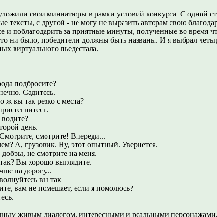
 уложили свои миниатюры в рамки условий конкурса. С одной ст
е тексты, с другой - не могу не выразить авторам свою благодар
се и поблагодарить за приятные минуты, полученные во время чт
то ни было, победители должны быть названы. И я выбрал четыре
ных виртуального пьедестала.
рода подбросите?
онечно. Садитесь.
то ж вы так резко с места?
пристегнитесь.
 водите?
Второй день.
. Смотрите, смотрите! Впереди...
чем? А, грузовик. Ну, этот опытный. Увернется.
е добры, не смотрите на меня.
 так? Вы хорошо выглядите.
чше на дорогу...
 волнуйтесь вы так.
ите, вам не помешает, если я помолюсь?
есь.
чным живым диалогом, интересными и реальными персонажами,