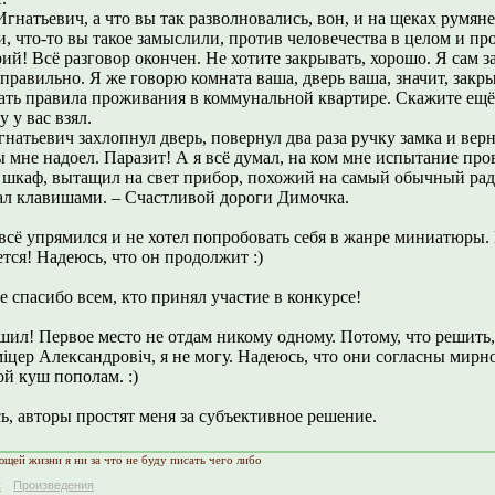
Игнатьевич, а что вы так разволновались, вон, и на щеках румянец
и, что-то вы такое замыслили, против человечества в целом и пр
ий! Всё разговор окончен. Не хотите закрывать, хорошо. Я сам з
 правильно. Я же говорю комната ваша, дверь ваша, значит, закр
ать правила проживания в коммунальной квартире. Скажите ещё 
у у вас взял.
натьевич захлопнул дверь, повернул два раза ручку замка и верн
ы мне надоел. Паразит! А я всё думал, на ком мне испытание пр
 шкаф, вытащил на свет прибор, похожий на самый обычный ра
ал клавишами. – Счастливой дороги Димочка.
всё упрямился и не хотел попробовать себя в жанре миниатюры.
тся! Надеюсь, что он продолжит :)
 спасибо всем, кто принял участие в конкурсе!
шил! Первое место не отдам никому одному. Потому, что решить,
іцер Александровіч, я не могу. Надеюсь, что они согласны мирн
й куш пополам. :)
, авторы простят меня за субъективное решение.
ющей жизни я ни за что не буду писать чего либо
к
Произведения