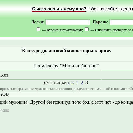
С чего оно и к чему оно?
- Уют на сайте - дело
Логин:
Пароль:
— Входить автоматически;
— Отключить проверку по 
Конкурс диалоговой миниатюры в прозе.
По мотивам "Мини не бикини"
15:09
Страницы:
«
<
1
2
3
ирования фрагмента чужого высказывания, выделите его мышкой и нажмите Ct
 20:40
ий мужчина! Другой бы покинул поле боя, а этот нет - до конца 
едения