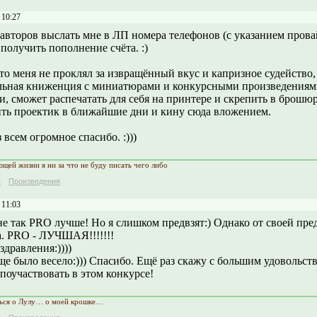
 10:27
авторов выслать мне в ЛП номера телефонов (с указанием провай
получить пополнение счёта. :)
то меня не проклял за извращённый вкус и капризное судейство,
льная книженция с миниатюрами и конкурсными произведениям
, сможет распечатать для себя на принтере и скрепить в брошю
ить проектик в ближайшие дни и кину сюда вложением.
 всем огромное спасибо. :)))
ющей жизни я ни за что не буду писать чего либо
к
Произведения
 11:03
е так PRO лучше! Но я слишком предвзят:) Однако от своей пре
а. PRO - ЛУЧШАЯ!!!!!!!
дравления:))))
е было весело:))) Спасибо. Ещё раз скажу с большим удовольст
поучаствовать в этом конкурсе!
ься о Лулу… о моей крошке…