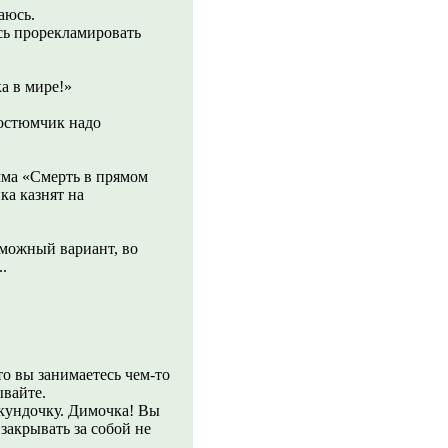
аюсь.
есь прорекламировать
а в мире!»
костюмчик надо
мма «Смерть в прямом
ка казнят на
зможный вариант, во
.
то вы занимаетесь чем-то
ывайте.
екундочку. Димочка! Вы
ь закрывать за собой не