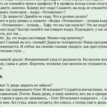
ет, не снимайте меня в профиль! Я в профиль всегда плохо получ
кажете, конечно. Камеру вот сюда! Скажите, вы ведь не откажет
наших спонсоров – водку «Успокоение»?
? Да запросто! Давайте ее сюда. Что я должен делать?
ите в руку рюмку и скажите: «Водка «Успокоение» - лучшая водк
а «Успокоение»– лучшая… Тьфу, что вы там налили? Это же вода!
алил воду? Быстро налейте настоящую водку. Подождите, у вас 
ить, вот так…
ибо. Да, это водка настоящая. Можно еще рюмочку?
чно! Снимай же его, снимай! Дорогие телезрители! Наша програ
начинается. И сейчас вы своими глазами увидите, как преступни
ическом стуле…
 живой диалог. Ненавязчивый уход от реальности. Но вполне во
оу, славы и денег. Впрочем, человеки уже многим не гнушаются..
о.
Ъ
ка! А дверь закрыть не забыли?
 вы так переживаете Олег Игнатьевич? Создаётся впечатление, ч
законным. Потом. Ваша дверь, в вашу комнату, вот, вы и прикр
 таким я здесь не занимаюсь, - Олег Игнатьевич покраснел. – С
о мне, без стука, взяли сигарету, без спроса, а теперь ещё и двер
.