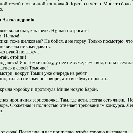
ой темой и отличной концовкой. Кратко и чётко. Мне это более 
о.
р Александровіч
вые волосики, как шелк. Ну, дай потрогать!
о! Нельзя!
сики тоже шелковые? Не бойся, я не порву. Только посмотрю, чт
не велела никому давать.
лько рукой поглажу…
огай, отойди!
подавись! Я к Томке пойду, у нее не хуже, чем твоя, и она всем да
катись к своей Томочке!
смотри, вокруг Томки уже очередь из ребят.
дно, только никому не говори, а то все будут просить.
ткрыла коробку и протянула Мише новую Барби.
ная ироничная зарисовочка. Там, где дети, всегда есть жизнь. Н
юра. Сюжетная и полностью отвечает требованиям конкурса. Лег
о.
вот сюда! Позвольте, я вас припудрю, чтобы хорошо выглядели.