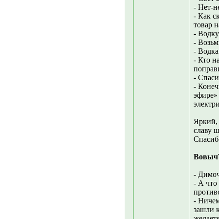
- Нет-н
- Как с
товар 
- Водку
- Возьм
- Водк
- Кто н
поправ
- Спас
- Коне
эфире» 
электр
Яркий,
славу ш
Спасиб
Вовыч
- Димоч
- А что
противо
- Ничем
зашли к
желаете