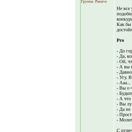
Группа: Passive
Не все
подобны
конкур
Как бы 
достой
Pro
- До го
- Да, к
- Ой, ч
- А вы 
- Давно
- Угу. 
- Ааа..
- Вы о 
- Будьт
- А что
- Вы лу
- Да не
- Прост
- Молит
С отли