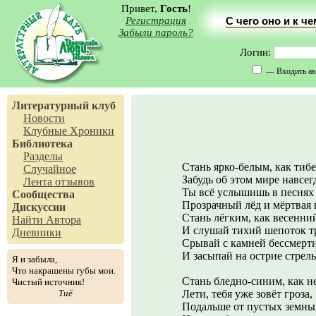
Привет,
Гость
!
Регистрация
С чего оно и к ч
Забыли пароль?
Логин:
— Входить ав
Литературный клуб
Новости
Клубные Хроники
Библиотека
Разделы
Стань ярко-белым, как тибе
Случайное
Забудь об этом мире навсег
Лента отзывов
Ты всё услышишь в песнях 
Сообщества
Прозрачный лёд и мёртвая 
Дискуссии
Стань лёгким, как весенний
Найти Автора
И слушай тихий шепоток т
Дневники
Срывай с камней бессмерти
И засыпай на острие стрел
Я и забыла,
Что накрашены губы мои.
Стань бледно-синим, как н
Чистый источник!
Тиё
Лети, тебя уже зовёт гроза,
Подальше от пустых земных