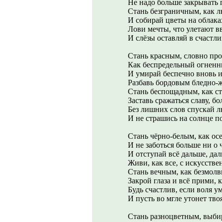
Не надо больше закрывать г
Стань безграничным, как л
И собирай цветы на облака
Лови мечты, что улетают в
И слёзы оставляй в счастли
Стань красным, словно про
Как беспредельный огненны
И умирай беспечно вновь и
Разбавь бордовым бледно-ж
Стань беспощадным, как ст
Заставь сражаться славу, бо
Без лишних слов спускай 
И не страшись на солнце п
Стань чёрно-белым, как ос
И не заботься больше ни о 
И отступай всё дальше, дал
Живи, как все, с искусств
Стань вечным, как безмолв
Закрой глаза и всё прими, к
Будь счастлив, если воля у
И пусть во мгле утонет твоя
Стань разноцветным, выбир