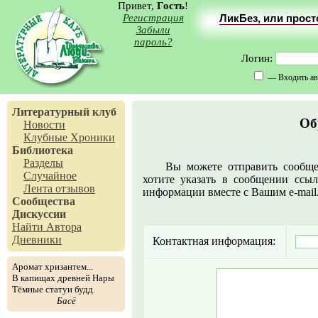
Привет,
Гость
!
Регистрация
ЛикБез, или прос
Забыли
пароль?
Логин:
— Входить ав
Литературный клуб
Об
Новости
Клубные Хроники
Библиотека
Разделы
Вы можете отправить сообще
Случайное
хотите указать в сообщении ссыл
Лента отзывов
информации вместе с Вашим e-mail
Сообщества
Дискуссии
Найти Автора
Дневники
Контактная информация:
Аромат хризантем...
В капищах древней Нары
Тёмные статуи будд.
Басё