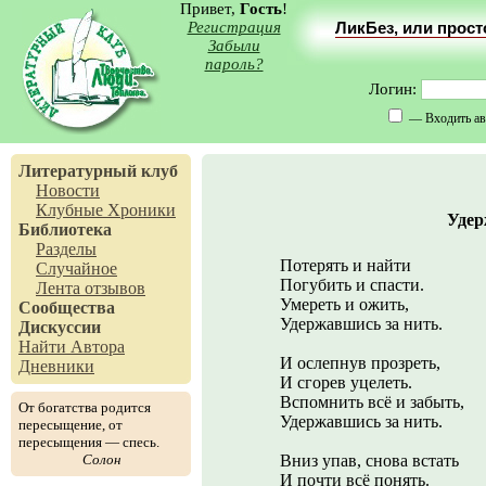
Привет,
Гость
!
Регистрация
ЛикБез, или прос
Забыли
пароль?
Логин:
— Входить ав
Литературный клуб
Новости
Клубные Хроники
Удер
Библиотека
Разделы
Потерять и найти
Случайное
Погубить и спасти.
Лента отзывов
Умереть и ожить,
Сообщества
Удержавшись за нить.
Дискуссии
Найти Автора
И ослепнув прозреть,
Дневники
И сгорев уцелеть.
Вспомнить всё и забыть,
От богатства родится
Удержавшись за нить.
пересыщение, от
пересыщения — спесь.
Солон
Вниз упав, снова встать
И почти всё понять.