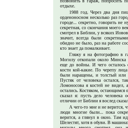
позвонить в гараж, попросить п
отдыхе.
1988 год. Через два дня п
орденоносном несколько раз горо
городе... секретно, говорить не
секретная, со скончания моего ве
смотрел в Библии, у всяких Иово
значит, всегда были секретным
обидно не было, раз на работе со
кто знает да помалкивает.
Гляжу я на фотографию в га
Могилу откопали около Минска в
еще до войны. И чего осталось 
кости кой-какие. По черепу лица
были наращены, и толстый или 
Пустяк от человека остался, 
Ломоносова я костей не видел, а
остались. Костяком, остающимся от
сказал я: пусть дело человека о
отличии от Библии я вослед сказа
А чего-то мне и не верится, ч
люди многие были... пока секр
верится, а глянул в окно. Там и
Шелестят, хотя в обуви. В машина
могилы много смотрел, она н