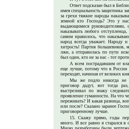
Ответ подсказан был в Библии
имея специальность защитника за
за грехи тяжкие народы наказыв
земной кто Господь? Это у нас
выдающимися руководителями, 
наказывать любого отступленца,
самим нравилось, что наказываю
народ всегда уважает. Народу и 
хитрость! Партия большевиков, м
лжи, а отправилась по пути иск
был один, кто не за нас - тот прот
А всем пострадавшим от вла
еще лучше, потому что в России 
переходят, начиная от великих кн
Мы же подло никогда не у
приговор дадут, вот тогда раз
выстреливал по знаку следоват
проявление гуманности. На что ч
переживать? И какая разница, во
или после? Сказано заранее Господ
приговоренному лучше.
15. Скажу прямо, годы пе
много. И все равно я старался в 
Мною разработаны были чертежи 