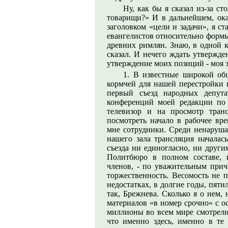
Ну, как бы я сказал из-за ст
товарищи?» И в дальнейшем, ок
заголовком «цели и задачи», я с
евангелистов относительно формы, 
древних римлян. Знаю, в одной к
сказал. И нечего ждать утвержде
утверждение моих позиций - моя з
1. В известные широкой об
кормчей для нашей перестройки 
первый съезд народных депута
конференций моей редакции по
телевизор и на просмотр тран
посмотреть начало в рабочее вре
мне сотрудники. Среди ненаруша
нашего зала трансляция началас
съезда ни единогласно, ни други
Политбюро в полном составе, и
членов, - по уважительным причи
торжественность. Весомость не п
недостатках, в долгие годы, пятил
так, Брежнева. Сколько я о нем,
материалов «в номер срочно» с о
миллионы во всем мире смотрели 
что именно здесь, именно в те