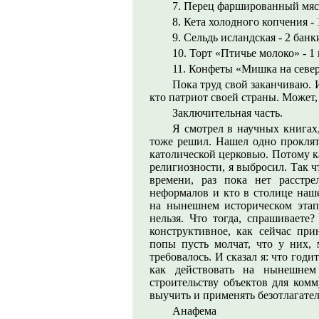
7. Перец фаршированный мясо
8. Кета холодного копчения - 1
9. Сельдь исландская - 2 банк
10. Торт «Птичье молоко» - 1 
11. Конфеты «Мишка на севере
Пока труд свой заканчиваю. И
кто патриот своей страны. Может,
Заключительная часть.
Я смотрел в научных книгах,
тоже решил. Нашел одно проклят
католической церковью. Потому ка
религиозности, я выбросил. Так ч
времени, раз пока нет расстре
неформалов и кто в столице наш
на нынешнем историческом этапе
нельзя. Что тогда, спрашиваете
конструктивное, как сейчас при
попы пусть молчат, что у них, м
требовалось. И сказал я: что годит
как действовать на нынешнем
строительству объектов для комм
выучить и применять безотлагател
Анафема