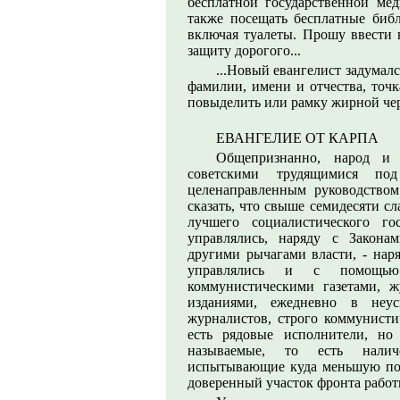
бесплатной государственной мед
также посещать бесплатные библ
включая туалеты. Прошу ввести 
защиту дорогого...
...Новый евангелист задумалс
фамилии, имени и отчества, точ
повыделить или рамку жирной черн
ЕВАНГЕЛИЕ ОТ КАРПА
Общепризнанно, народ и 
советскими трудящимися по
целенаправленным руководством
сказать, что свыше семидесяти с
лучшего социалистического го
управлялись, наряду с Закона
другими рычагами власти, - на
управлялись и с помощью 
коммунистическими газетами, 
изданиями, ежедневно в неу
журналистов, строго коммунисти
есть рядовые исполнители, но
называемые, то есть налич
испытывающие куда меньшую под
доверенный участок фронта работ