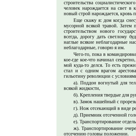
строительства социалистического
человек нарождается на свет в 
новый строй нарождается, кровь 
Еще скажу я: дом когда снес
мусорной всякой травой. Затем 
строительством нового государ
всегда, дорогу дать светлому бу
наглые всякие неблагодарные на
неблагодарные, говорю я им.
Чего-то, пока в командировке
кое-где кое-что начинал секретно,
мой куда-то делся. То есть преж
стал и с одним врагом арестов
гильотину революции с условиям
а). Поддон вогнутый для те
всякой жидкости,
б). Крепления твердые для рук
в). Замок нашейный с прорез
г). Нож отсекающий в виде 
д). Приемник отсеченной гол
е). Транспортирование отдель
ж). Транспортирование очер
отсечению головы положении.