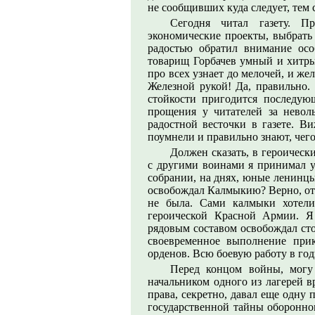
не сообщивших куда следует, тем
Сегодня читал газету. П
экономические проекты, выбрать 
радостью обратил внимание осо
товарищ Горбачев умный и хитрый
про всех узнает до мелочей, и же
Железной рукой! Да, правильно.
стойкости пригодится последу
прощения у читателей за невол
радостной весточки в газете. В
поумнели и правильно знают, чего 
Должен сказать, в героичес
с другими воинами я принимал 
собрании, на днях, юные ленинцы
освобождал Калмыкию? Верно, от
не была. Сами калмыки хотели
героической Красной Армии. 
рядовым составом освобождал ст
своевременное выполнение при
орденов. Всю боевую работу в год
Перед концом войны, могу
начальником одного из лагерей в
права, секретно, давал еще одну 
государственной тайны оборонног