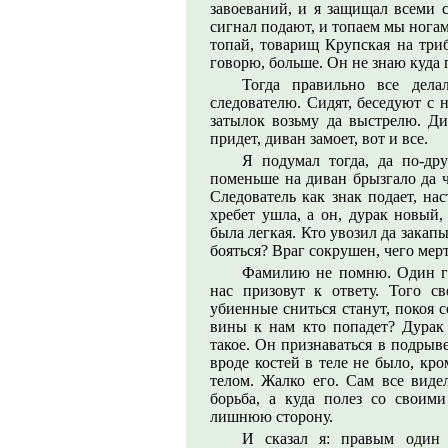
завоеваний, и я защищал всеми 
сигнал подают, и топаем мы ногам
топай, товарищ Крупская на три
говорю, больше. Он не знаю куда 
Тогда правильно все дела
следователю. Сидят, беседуют с н
затылок возьму да выстрелю. Д
придет, диван замоет, вот и все.
Я подумал тогда, да по-др
поменьше на диван брызгало да ч
Следователь как знак подает, нас
хребет ушла, а он, дурак новый,
была легкая. Кто увозил да закапы
бояться? Враг сокрушен, чего мер
Фамилию не помню. Один гов
нас призовут к ответу. Того св
убиенные сниться станут, покоя с
вины к нам кто попадет? Дурак
такое. Он признаваться в подрыв
вроде костей в теле не было, кро
телом. Жалко его. Сам все видел
борьба, а куда полез со своим
лишнюю сторону.
И сказал я: правым один 