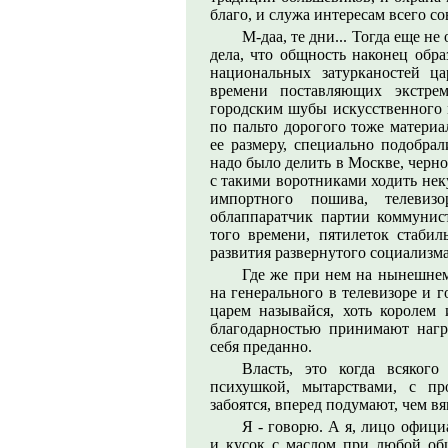
благо, и служа интересам всего со
М-даа, те дни... Тогда еще н
дела, что общность наконец обра
национальных затурканостей ца
времени поставляющих экстрем
городским шубы искусственного ме
по пальто дорогого тоже материа
ее размеру, специально подобра
надо было делить в Москве, черно
с такими воротниками ходить нек
импортного пошива, телевиз
облаппаратчик партии коммунист
того времени, пятилеток стаби
развития развернутого социализма
Где же при нем на нынешнем
на генерального в телевизоре и г
царем называйся, хоть королем 
благодарностью принимают нагр
себя преданно.
Власть, это когда всяког
психушкой, мытарствами, с пр
забоятся, вперед подумают, чем вя
Я - говорю. А я, лицо офици
и кусок с маслом при любой об