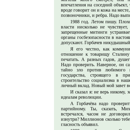
впечатления на соседний объект, 
вроде говорит он и кожа на месте,
позвоночники, и ребра. Надо выпи
1988 год. Летом пишу. Плох
власти нисколько не чувствует,
запрещенные митинги устраивае
органы госбезопасности в настоя
допускают. Горбачев никудышный 
Я его честно, как коммун
отношение к товарищу Сталину 
печатать. А разных гадов, душег
Надо проверить. Наверное, он с
тайно зло против любимого м
государства, строящего в п
строительство социализма в наш
личный вклад. Новый мой завет вс
И сказал я: не верь никому, 
идеалам революции.
А Горбачёва надо проверит
партийному. Ты, сказать, Мих
встречался, часом не договорил
изнутри? Миллионов сколько тебе 
гласность объявил.