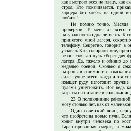
как выстрою всех на плацу, как с
строя. Кто покачивается, прика
карцера без хлеба, на одной во
любить!
Не помню точно. Месяца 
проверкой. У меня от всего н
натуральности одна четверть. К 
принятого мной лагеря, секретн
телефону. Секретно, говорит, а 
узнавал. Кто, говорили мне, прои
резон: сколько пуль сберег для 
лагеря. Да, тяжело и обидно до 
медалью боевой. Сколько я сэко
патроны в стоимости с изыскания
силе лучше всего, когда и эта с
изыщет руду, изготовит оружие 
пулями уничтожить. Вот ведь к
затраты на питание и содержание 
23. В поликлинике районной 
могу столько лет, как от маленько
Один советский воин, верну
что изобретены новые пули. Если
ходит внутри человека по кост
Гарантированная смерть, и можн