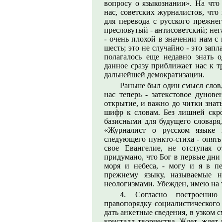
вопросу о языкознании». На что 
нас, советских журналистов, что
для перевода с русского прежне
пресловутый - антисоветский; нег
- очень плохой в значении нам с
шесть; это не случайно - это запл
полагалось еще недавно знать 
данное сразу приближает нас к т
дальнейшей демократизации.
Раньше был один смысл слов,
нас теперь - затекстовое дунове
открытие, и важно до читки знат
шифр к словам. Без лишней скро
базисными для будущего словаря
«Журналист о русском языке 
следующего пункто-стиха - опять
свое Евангелие, не отступая о
придумано, что Бог в первые дни 
моря и небеса, - могу и я в п
прежнему языку, называемые н
неологизмами. Убежден, имею на 
4. Согласно построению
правопорядку социалистического 
дать анкетные сведения, в узком 
кристалл творчества. Ждет, ждет