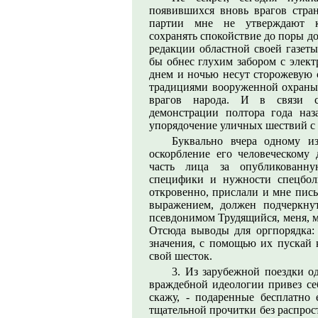
появившихся вновь врагов стра
партии мне не утверждают ко
сохранять спокойствие до поры до
редакции областной своей газеты
бы обнес глухим забором с элект
днем и ночью несут сторожевую 
традициями вооруженной охраны
врагов народа. И в связи с
демонстрации полтора года наз
упорядочение уличных шествий с
Буквально вчера одному и
оскорбление его человеческому
часть лица за опубликованну
специфики и нужности спецбол
откровенно, прислали и мне пис
выражением, должен подчеркну
псевдонимом Трудящийся, меня, м
Отсюда выводы для оргпорядка:
значения, с помощью их пускай 
свой шесток.
3. Из зарубежной поездки о
враждебной идеологии привез се
скажу, - подаренные бесплатно
тщательной прочитки без распрос