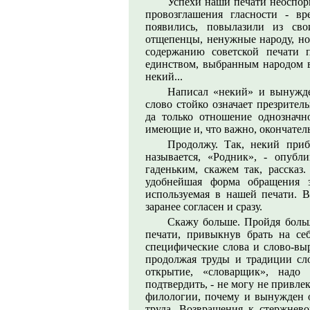
Успехи наши печати неоспор
провозглашения гласности - в
появились, повылазили из св
отщепенцы, ненужные народу, но,
содержанию советской печати
единством, выбранным народом в 
некий...
Написал «некий» и вынужде
слово стойко означает презрител
да только отношение однозначн
имеющие и, что важно, окончател
Продолжу. Так, некий при
называется, «Родник», - опуб
гаденьким, скажем так, рассказ
удобнейшая форма обращения з
используемая в нашей печати. В
заранее согласен и сразу.
Скажу больше. Пройдя боль
печати, привыкнув брать на себ
специфические слова и слово-вы
продолжая труды и традиции сло
открытие, «словарщик», надо
подтвердить, - не могу не привле
филологии, почему и вынужден о
труда. Возвращения к стержнев