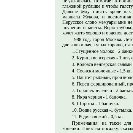
не уклонялась. Помогает вторично
глаженой рубашке и чтобы галсту
Дальше буду писать вроде как
маршала Жукова, и воспоминан
Нерусское слово мемуары мне не 
поучения и заветы. Верю глубоко
хочет жить хорошо и орденов дос
1988 год, город Москва. Ле
две чашки чая, кушал хорошо, с ап
1.Сгущенное молоко - 2 банки
2. Курица венгерская - 1 штук
3. Колбаса венгерская салями 
4. Сосиски молочные - 1,5 кг.
5. Паштет рыбный, производс
6. Перец фаршированный, про
7. Горошек зеленый - 2 банки.
8. Икра черная - 1 баночка.
9. Шпроты - 1 баночка.
10. Водка русская -1 бутылка.
11. Редис свежий - 0,5 кг.
Примечания: на такси для
копейки. Плюс на посадку, сказа