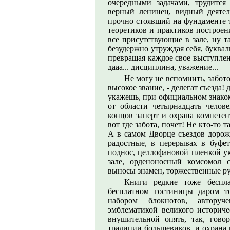
очередными задачами, трудится
верный ленинец, видный деятел
прочно стоявший на фундаменте 
теоретиков и практиков построе
все присутствующие в зале, ну т
безудержно утруждая себя, буква
превращая каждое свое выступлен
дааа... дисциплина, уважение...
Не могу не вспомнить, забото
высокое звание, - делегат съезда! 
укажешь, при официальном знакомс
от области четырнадцать челов
концов заперт и охрана компетен
вот где забота, почет! Не кто-то 
А в самом Дворце съездов дорожк
радостные, в перерывах в буфета
поднос, целлофановой пленкой ук
зале, орденоносный комсомол 
выносы знамен, торжественные рук
Книги редкие тоже беспла
бесплатном гостиницы даром т
набором блокнотов, авторуч
эмблематикой великого историче
внушительной опять, так, гово
традиции большевиков, и охрана 