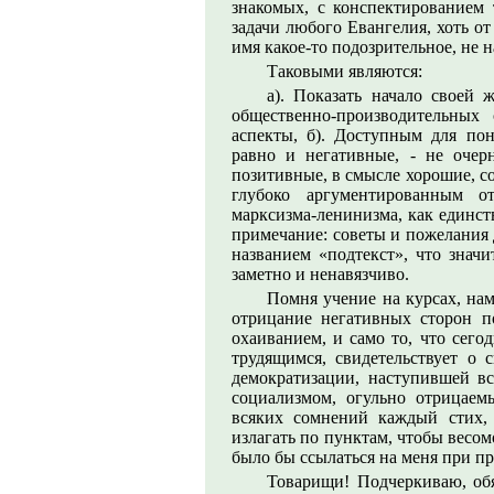
знакомых, с конспектированием 
задачи любого Евангелия, хоть от 
имя какое-то подозрительное, не 
Таковыми являются:
а). Показать начало своей 
общественно-производительных
аспекты, б). Доступным для по
равно и негативные, - не очерн
позитивные, в смысле хорошие, с
глубоко аргументированным о
марксизма-ленинизма, как единст
примечание: советы и пожелания 
названием «подтекст», что значи
заметно и ненавязчиво.
Помня учение на курсах, нам
отрицание негативных сторон п
охаиванием, и само то, что сего
трудящимся, свидетельствует о 
демократизации, наступившей в
социализмом, огульно отрицаемы
всяких сомнений каждый стих, 
излагать по пунктам, чтобы весомо
было бы ссылаться на меня при п
Товарищи! Подчеркиваю, обя