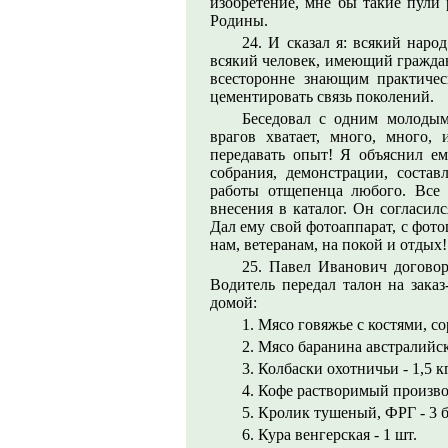
изобретение, мне бы такие пули 
Родины.
24. И сказал я: всякий наро
всякий человек, имеющий граждан
всесторонне знающим практичес
цементировать связь поколений.
Беседовал с одним молодым
врагов хватает, много, много,
передавать опыт! Я объяснил е
собрания, демонстрации, состав
работы отщепенца любого. Все
внесения в каталог. Он согласилс
Дал ему свой фотоаппарат, с фото
нам, ветеранам, на покой и отдых! 
25. Павел Иванович догово
Водитель передал талон на зака
домой:
1. Мясо говяжье с костями, со
2. Мясо баранина австралийска
3. Колбаски охотничьи - 1,5 кг
4. Кофе растворимый производ
5. Кролик тушеный, ФРГ - 3 
6. Кура венгерская - 1 шт.