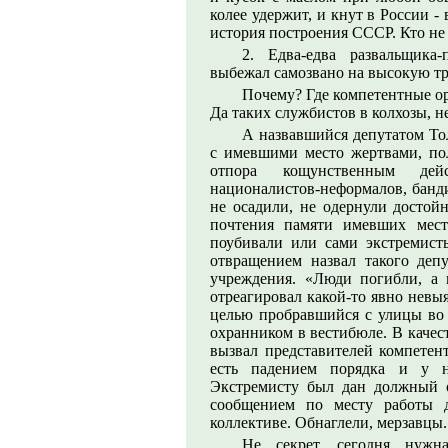
колее удержит, и кнут в России -
история построения СССР. Кто не с
2. Едва-едва развальщика
выбежал самозвано на высокую тр
Почему? Где компетентные о
Да таких службистов в колхозы, н
А назвавшийся депутатом То
с имевшими место жертвами, по
отпора кощунственным дей
националистов-неформалов, банди
не осадили, не одернули достойн
почтения памяти имевших мест
поубивали или сами экстремист
отвращением назвал такого деп
учреждения. «Люди погибли, а
отреагировал какой-то явно невы
целью пробравшийся с улицы во
охранником в вестибюле. В качес
вызвал представителей компетент
есть падением порядка и у 
Экстремисту был дан должный 
сообщением по месту работы 
коллективе. Обнаглели, мерзавцы.
Не секрет, сегодня нужн