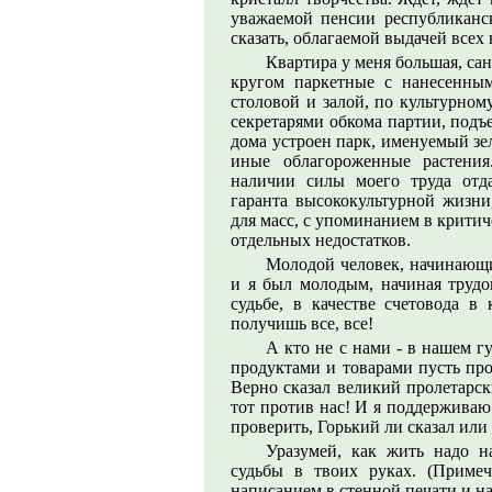
уважаемой пенсии республиканск
сказать, облагаемой выдачей все
Квартира у меня большая, сан
кругом паркетные с нанесенным
столовой и залой, по культурном
секретарями обкома партии, подъ
дома устроен парк, именуемый зе
иные облагороженные растения
наличии силы моего труда отд
гаранта высококультурной жизни
для масс, с упоминанием в критич
отдельных недостатков.
Молодой человек, начинающи
и я был молодым, начиная труд
судьбе, в качестве счетовода в
получишь все, все!
А кто не с нами - в нашем 
продуктами и товарами пусть про
Верно сказал великий пролетарск
тот против нас! И я поддержива
проверить, Горький ли сказал ил
Уразумей, как жить надо 
судьбы в твоих руках. (Примеч
написанием в стенной печати и н