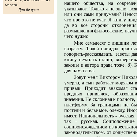
нашего общества, на современ
малого.
указывают. Только я не знаю, вс
Дао де цзин
или они сами придумали? Недост
что про это не учат. Я книгу пр
да во все стороны отклонения
размышления философские, научны
чего нужно.
Мне семьдесят с лишним ле
возрасту. Людей повидал простых
говорить-рассказывать, заветы д
книгу печатать станет, вычеркив
законы и автора права тоже. б).
для памятства.
Зовут меня Виктором Никола
умерла, а сын работает моряком 
привык. Приходит знакомая ста
вредных привычек, образовани
значения. Не склонная к полноте
платформу. За границами не бы
постели и белье мое, одежду. Ин
имеет. Национальность - русская,
так - русская. Соцположение
соцпроисхождением из крестьяно
законодательством, от обществен