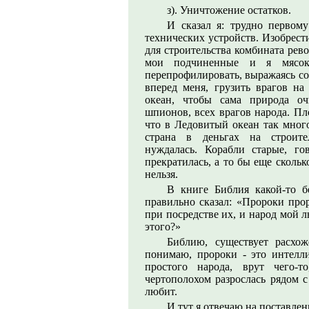
з). Уничтожение остатков.
И сказал я: трудно первом
технических устройств. Изобрести
для строительства комбината рев
мои подчиненные и я мясоко
перепрофилировать, выражаясь со
вперед меня, грузить врагов на
океан, чтобы сама природа оч
шпионов, всех врагов народа. Пл
что в Ледовитый океан так много
страна в деньгах на строите
нуждалась. Корабли старые, го
прекратилась, а то бы еще скольк
нельзя.
В книге Библия какой-то б
правильно сказал: «Пророки про
при посредстве их, и народ мой л
этого?»
Библию, существует расхо
понимаю, пророки - это интелл
простого народа, врут чего-т
чертополохом разрослась рядом с
любит.
И тут я отвечаю на поставле