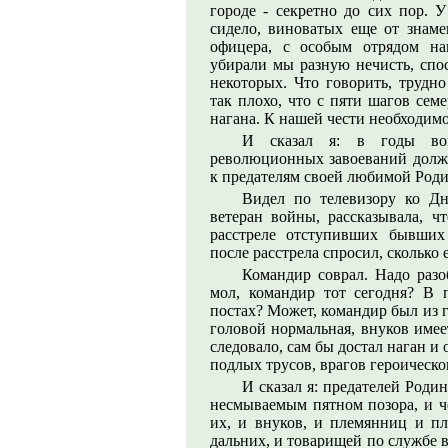
городе - секретно до сих пор. 
сидело, виноватых еще от знам
офицера, с особым отрядом на
убирали мы разную нечисть, спос
некоторых. Что говорить, трудн
так плохо, что с пяти шагов сем
нагана. К нашей чести необходимо
И сказал я: в годы во
революционных завоеваний долж
к предателям своей любимой Роди
Видел по телевизору ко Д
ветеран войны, рассказывала, ч
расстреле отступивших бывших
после расстрела спросил, сколько е
Командир соврал. Надо разо
мол, командир тот сегодня? В 
постах? Может, командир был из 
головой нормальная, внуков имее
следовало, сам бы достал наган и 
подлых трусов, врагов героическ
И сказал я: предателей Роди
несмываемым пятном позора, и че
их, и внуков, и племянниц и пл
дальних, и товарищей по службе в