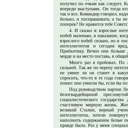
получил по очкам как следует. К
впереди выступами. Он тогда кто
так и все. Командир говорил, надо
больно, и поспрашивать: а ты не
поперек? Не нравится тебе Советс
4. И сказал я: взрослые инт
побей маленько, в наказание, ког
взрослого побей сильно, но и по
интеллигентов и сегодня вред
Прибалтику. Вечно они больше 
морде и на место поставь, в общи
Много раз я пробовал. По 
сильней. Так же по черепу интелл
не умнее ли он станет в каку
спросить, что-то в те года говор
понял: они умнели бы, если бы по
Под руководством партии Ле
белогвардейщиной преслову
социалистического государства
счастливую мирную жизнь. Жить
великий Сталин, верный учен
интеллигенты, хотели поверну
наполнить содержанием белые пя
правде было. Раз у меня специа