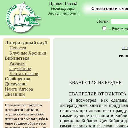
Привет,
Гость
!
Регистрация
С чего оно и к ч
Забыли пароль?
Логин:
— Входить ав
Литературный клуб
Па
Новости
Клубные Хроники
еван
Библиотека
Разделы
Случайное
Лента отзывов
Сообщества
ЕВАНГЕЛИЯ ИЗ БЕЗДНЫ
Дискуссии
Найти Автора
ЕВАНГЕЛИЕ ОТ ВИКТОРА
Дневники
Я посмотрел, как сделан
Преодоление трудного
литературные книги, и придумал,
начинается с лёгкого,
написать про жизнь всю правду
осуществление великого
самые лучшие названия в Библии
начинается с малого, ибо в
похоже на Библию. Для Библии да
мире трудное образуется
самая главная книга, люди говор
из лёгкого, а великое — из