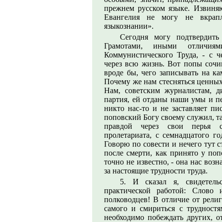
прежнем русском языке. Извиняю
Евангелия не могу не вкрап
языкознании».
Сегодня могу подтвердить
Грамотами, иными отличия
Коммунистического Труда, - с 
через всю жизнь. Вот попы сочи
вроде бы, чего записывать на ка
Почему же нам стесняться ценных
Нам, советским журналистам, д
партия, ей отданы наши умы и пе
никто нас-то и не заставляет пи
поповский Богу своему служил, та
правдой через свои перья с
пролетариата, с семнадцатого го
Говорю по совести и нечего тут с
после смерти, как принято у поп
точно не известно, - она нас во
за настоящие трудности труда.
5. И сказал я, свидетель
практической работой: Слово 
полководцев! В отличие от религ
самого и смириться с трудност
необходимо побеждать других, от