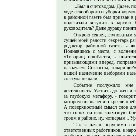
...Был я счетоводом. Далее, 
ходе севооборота и уборки кормов,
в районной газете был призван в
подсказали вступить в партию. 
руководитель? Даже дураку понятн
Открою секрет, глуповатым я
сущей моей радости секретарь ра
редактор районной газеты - я»
Поднявшись с места, с волнение
«Товарищ ошибается, - по-отеч
призывающими вперед, поправил 
назначаем. Согласны, товарищи?»
нашей назначение выборами назыв
со стула не дали.
Событие послужило мне
деятельность. Уяснить должен и 
за глубокую метафору, - говори
котором по значению кресле пребы
А поверхностный смысл слов для 
что горох на всю колхозную бри
троим в районе, ну, четверым... Ур
Так я начал нерушимо сос
ответственных работников, в нар
особыми, значит, принадлежащи