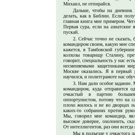
Михаил, не отпирайся.
Дальше, чтобы на дневник х
делать, как в Библии. Если полу
главная книга мне примером. Чег
Первая сура, если на азиатские 
пускай.
2. Сейчас точно не сказать, 
командиром своим, какую мне спе
кажется, в Тамбовской губернии
колхозы товарищу Сталину, пр
говорит, специальность у нас ест
несменяемыми защитниками мир
Москве оказались. Я в первый 
научился, и политграмоте нас обу
3. Нам дали особое задание. 
командиром, куда отправится о
очкастый в партию большев
оппортунистом, потому что на са
плохо жилось и не во дворцах н
каких-то собраниях против руко
Мы, говорил мне командир, явл
высокое доверие, охолонить, ска
От интеллигентов, раз они всегда в
Мы в подъезде у очкастого л