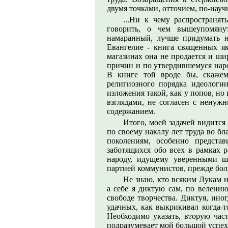
двумя точками, отточием, по-науч
...Ни к чему распространят
говорить, о чем вышеупомянут
намаранный, лучше придумать не
Евангелие - книга священных як
магазинах она не продается и ши
причин и по утвердившемуся наро
В книге той вроде бы, скажем
религиозного порядка идеологи
изложения такой, как у попов, но
взглядами, не согласен с ненуж
содержанием.
Итого, моей задачей видится
по своему накалу лет труда во б
поколениям, особенно представ
заботящихся обо всех в рамках 
народу, идущему уверенными ш
партией коммунистов, прежде бо
Не знаю, кто всяким Лукам и
а себе я диктую сам, по велению
свободе творчества. Диктуя, ино
удачных, как выкрикивал когда-т
Необходимо указать, вторую част
подразумевает мой большой успех