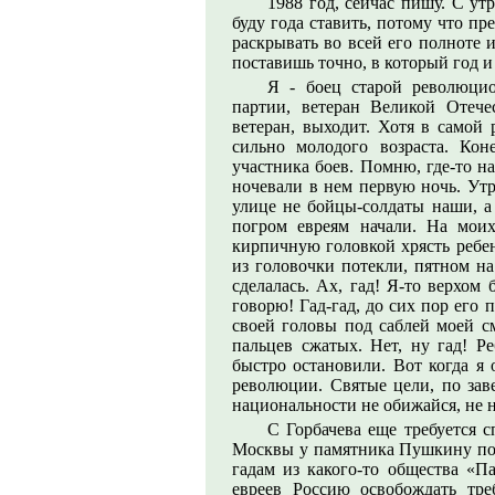
1988 год, сейчас пишу. С ут
буду года ставить, потому что п
раскрывать во всей его полноте 
поставишь точно, в который год 
Я - боец старой революцио
партии, ветеран Великой Отече
ветеран, выходит. Хотя в самой
сильно молодого возраста. Кон
участника боев. Помню, где-то н
ночевали в нем первую ночь. Утр
улице не бойцы-солдаты наши, а 
погром евреям начали. На моих
кирпичную головкой хрясть ребен
из головочки потекли, пятном на
сделалась. Ах, гад! Я-то верхом
говорю! Гад-гад, до сих пор его
своей головы под саблей моей см
пальцев сжатых. Нет, ну гад! Р
быстро остановили. Вот когда я 
революции. Святые цели, по заве
национальности не обижайся, не н
С Горбачева еще требуется 
Москвы у памятника Пушкину поз
гадам из какого-то общества «Па
евреев Россию освобождать тре