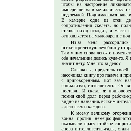
чтобы на настроение ликвидат
империализма в металлическую к
под землей. Поднимаешься наверх
В камерке одна из стен дви
сопротивления скелета, до пол
стенка назад отходит, и масса 
отправляется на мыловарение под 
Из-за меня рассорилис
психиатрическую лечебницу отправ
Там у них снова чего-то поменяло
оба начальника делись куда-то. Я 
значит нету. Мне что за дело?
Слышал я, предатель своей 
насочинял книгу про палача и пр
с приговоренным. Вот вам нал
социализма, интеллигента. Он вс
поставят. И сказал я: приговоре
помня свой долг перед рабоче-кр
видно из названия, всяким интел
- дело всех и каждого.
К моему великому огорчению
война против немецко-фашистс
оказывали врагу стойкое сопроти
снова интеллигенты-гады, стали