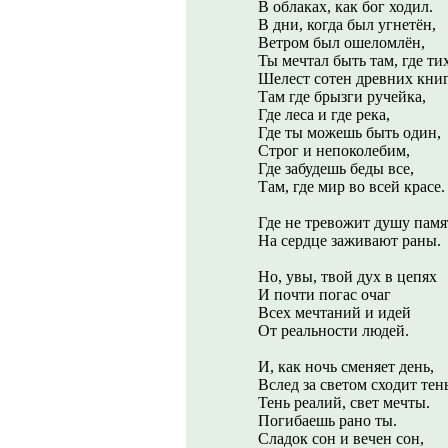
В облаках, как бог ходил.
В дни, когда был угнетён,
Ветром был ошеломлён,
Ты мечтал быть там, где ти
Шелест сотен древних книг
Там где брызги ручейка,
Где леса и где река,
Где ты можешь быть один,
Строг и непоколебим,
Где забудешь беды все,
Там, где мир во всей красе.
Где не тревожит душу памя
На сердце заживают раны.
Но, увы, твой дух в цепях
И почти погас очаг
Всех мечтаний и идей
От реальности людей.
И, как ночь сменяет день,
Вслед за светом сходит тень
Тень реалий, свет мечты.
Погибаешь рано ты.
Сладок сон и вечен сон,