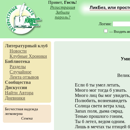
Привет,
Гость
!
Регистрация
ЛикБез, или прос
Забыли
пароль?
Логин:
— Входить ав
Литературный клуб
Новости
Клубные Хроники
Уми
Библиотека
Разделы
Случайное
Велика
Лента отзывов
Сообщества
Если б ты умел летать,
Дискуссии
Много мог тогда б узнать.
Найти Автора
Много лиц бы мог увидеть,
Дневники
Полюбить, возненавидеть
Солнца свети ветра хлад,
Бесчестная надежда
Запах поля, дыма смрад.
легковерна
Тенью прошлого гоним,
Сенека
Ты б летел, ведом одним.
Лишь в мечтах ты птицей 