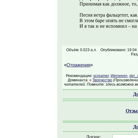
Принимая как должное, то
Песня ветра фальцетит, как
В этом баре опять не смог
И я так и не вспомнил – на
Объём: 0.023 а.л.
Опубликовано: 19 04
Раз
«
Отражения
»
Рекомендации:
screamer
,
Wenween
,
der_
Доминанта:
Творчество
(Произведени
читателей. Помните: здесь возможна ж
Д
Отзыв
Д
Логин: