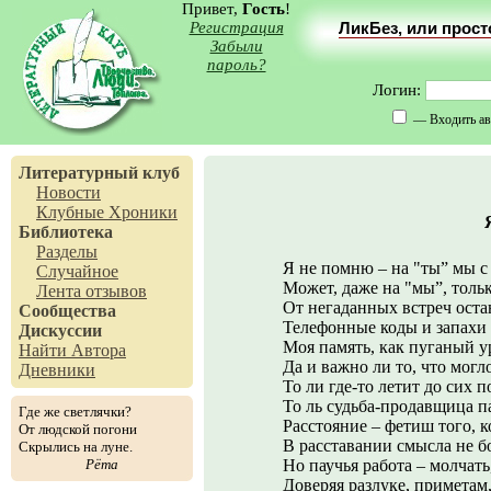
Привет,
Гость
!
Регистрация
ЛикБез, или прос
Забыли
пароль?
Логин:
— Входить ав
Литературный клуб
Новости
Клубные Хроники
Библиотека
Разделы
Я не помню – на "ты” мы с
Случайное
Может, даже на "мы”, тольк
Лента отзывов
От негаданных встреч оста
Сообщества
Телефонные коды и запахи 
Дискуссии
Моя память, как пуганый ур
Найти Автора
Да и важно ли то, что мог
Дневники
То ли где-то летит до сих 
То ль судьба-продавщица п
Где же светлячки?
Расстояние – фетиш того, к
От людской погони
В расставании смысла не бо
Скрылись на луне.
Рёта
Но паучья работа – молчать
Доверяя разлуке, приметам