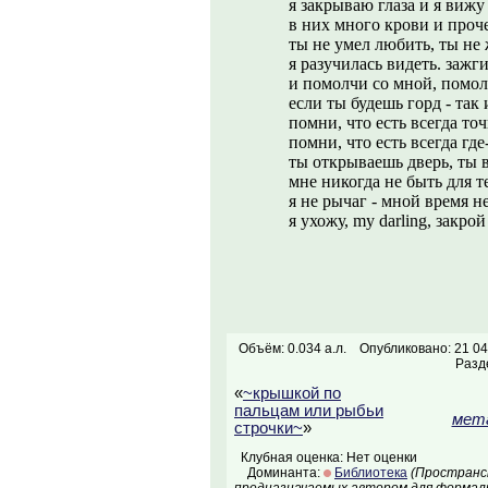
я закрываю глаза и я вижу
в них много крови и проче
ты не умел любить, ты не
я разучилась видеть. зажг
и помолчи со мной, помол
если ты будешь горд - так
помни, что есть всегда точ
помни, что есть всегда где
ты открываешь дверь, ты 
мне никогда не быть для т
я не рычаг - мной время н
я ухожу, my darling, закрой
Объём: 0.034 а.л.
Опубликовано: 21 04
Разд
«
~крышкой по
пальцам или рыбьи
мета
строчки~
»
Клубная оценка: Нет оценки
Доминанта:
Библиотека
(Пространст