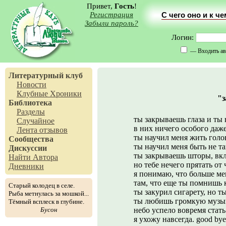
Привет,
Гость
!
Регистрация
С чего оно и к ч
Забыли пароль?
Логин:
— Входить ав
Литературный клуб
Новости
Клубные Хроники
"з
Библиотека
Разделы
ты закрываешь глаза и ты
Случайное
в них ничего особого даже
Лента отзывов
ты научил меня жить голо
Сообщества
ты научил меня быть не та
Дискуссии
ты закрываешь шторы, вкл
Найти Автора
но тебе нечего прятать от
Дневники
я понимаю, что больше мен
там, что еще ты помнишь 
Старый колодец в селе.
ты закурил сигарету, но т
Рыба метнулась за мошкой...
ты любишь громкую музык
Тёмный всплеск в глубине.
Бусон
небо успело вовремя стать
я ухожу навсегда. good bye