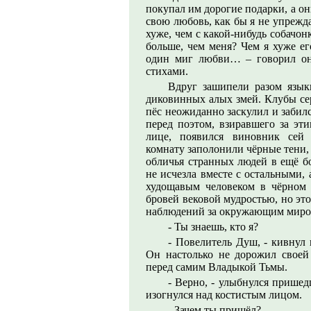
покупал им дорогие подарки, а он
свою любовь, как бы я не упрежд
хуже, чем с какой-нибудь собачо
больше, чем меня? Чем я хуже ег
один миг любви… – говорил он 
стихами.
Вдруг зашипели разом язык
диковинных алых змей. Клубы сер
пёс неожиданно заскулил и забилс
перед поэтом, взиравшего за эт
лице, появился виновник сей 
комнату заполонили чёрные тени,
обличья странных людей в ещё бо
не исчезла вместе с остальными,
худощавым человеком в чёрном ф
бровей вековой мудростью, но это
наблюдений за окружающим ми
- Ты знаешь, кто я?
- Повелитель Душ, - кивнул 
Он настолько не дорожил своей
перед самим Владыкой Тьмы.
- Верно, - улыбнулся прише
изогнулся над костистым лицом.
- Зачем ты пришёл?