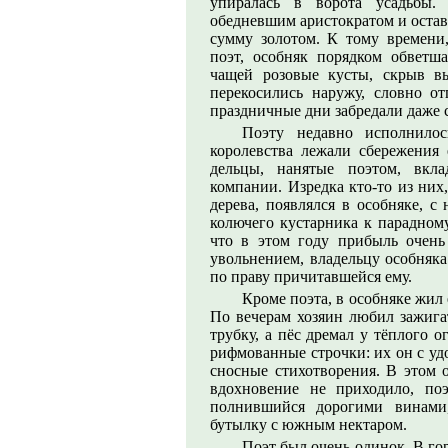
упиралась в ворота усадьбы.
обедневшим аристократом и остав
сумму золотом. К тому времени,
поэт, особняк порядком обветш
чащей розовые кусты, скрыв в
перекосились наружу, словно от
праздничные дни забредали даже с
Поэту недавно исполнилос
королевства лежали сбережения
дельцы, нанятые поэтом, вкл
компании. Изредка кто-то из них
дерева, появлялся в особняке, с
колючего кустарника к парадному
что в этом году прибыль очень
увольнением, владельцу особняка
по праву причитавшейся ему.
Кроме поэта, в особняке жил
По вечерам хозяин любил зажигат
трубку, а пёс дремал у тёплого 
рифмованные строчки: их он с уд
сносные стихотворения. В этом 
вдохновение не приходило, поэ
полнившийся дорогими винами
бутылку с южным нектаром.
Поэт был очень одинок. В гор