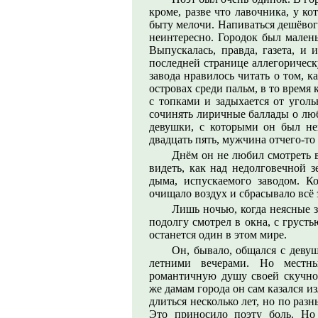
кроме, разве что лавочника, у к
быту мелочи. Напиваться дешёвог
неинтересно. Городок был малень
Выпускалась, правда, газета, и 
последней странице аллегорическ
завода нравилось читать о том, к
островах среди пальм, в то время
с топками и задыхается от угол
сочинять лиричные баллады о люб
девушки, с которыми он был нек
двадцать пять, мужчина отчего-то
Днём он не любил смотреть в
видеть, как над недолговечной з
дыма, испускаемого заводом. К
очищало воздух и сбрасывало всё 
Лишь ночью, когда неясные з
подолгу смотрел в окна, с грусть
останется один в этом мире.
Он, бывало, общался с деву
летними вечерами. Но местн
романтичную душу своей скучн
же дамам города он сам казался 
длиться несколько лет, но по раз
Это приносило поэту боль. Но