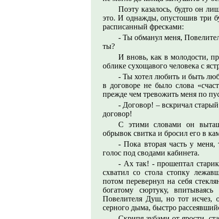
Поэту казалось, будто он ли
это. И однажды, опустошив три б
расписанный фресками:
- Ты обманул меня, Повелител
ты?
И вновь, как в молодости, пр
облике сухощавого человека с яс
- Ты хотел любить и быть лю
в договоре не было слова «счас
прежде чем тревожить меня по пу
- Договор! – вскричал стары
договор!
С этими словами он вытащ
обрывок свитка и бросил его в ка
- Пока вторая часть у меня,
голос под сводами кабинета.
- Ах так! - прошептал стари
схватил со стола стопку лежав
потом перевернул на себя стекля
богатому сюртуку, впитываясь
Повелителя Душ, но тот исчез, 
серного дыма, быстро рассеявшийс
Скрипя зубами от ярости, ста