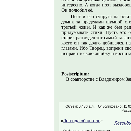
интересно. А когда поэт выздоро
Он полюбил её.
Поэт и его супруга на оста
домик за пределами шумной сто
третьей жены. И как же был рад 
придумывать стихи. Пусть это 
старик разглядел тот самый талант
коего он так долго добивался, н
глазами. Ибо Творец, вопреки св
исправить свою ошибку и воспита
Postscriptum:
В соавторстве с Владимиром З
Объём: 0.436 а.л.
Опубликовано: 11 0
Разд
«
Легенда об ангеле
»
Легенд