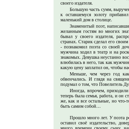
своего издателя.
Большую часть сумм, выруче
к оставшемуся золоту прибавил
маленький дом в столице.
Знаменитый поэт, написавши
желанным гостям во многих зна
бывал у своего издателя, расп
странах. Старик сделал его свои
- познакомил поэта со своей доч
мужчина ходил в театр и на роск
знакомых. Девушка неустанно вос
влюбилась в него, так как мужчи
какую цену заплатил он, чтобы н
Меньше, чем через год ка
обвенчались. И глядя на священ
подумал о том, что Повелитель Ду
Иногда, впрочем, приходили
теперь была семья, работа, и он 
же, как и все остальные, но что-
быть самим собой…
Прошло много лет. У поэта р
оставил своё издательство, дов
много времени своему сыну, на