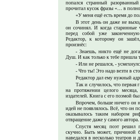
попался странный разорванный
прочитал кусок фразы «… в полно
«У меня ещё есть время до п
В этот день он даже не выхо
он сочинял. И когда старинные 
перед собой уже законченную
Редактор, к которому он зашёл
произнёс:
- Знаешь, никто ещё не дог
Душ. И как только к тебе пришла 
- Или не решался, - усмехнулс
- Что ты! Это надо везти в с
Редактор дал ему нужный адр
Так и случилось, что первая 
на протяжении целого месяца,
издателей. Книга с его поэмой бы
Впрочем, больше ничего он н
идей не появлялось. Всё, что он 
оказывалось таким набором ри
отвращение даже у самого автора.
Спустя месяц поэт решил п
скучно. Быть может, причиной б
наведался в несколько театров и 