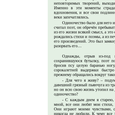
неповторимых творений, выход
Именно в эти моменты страда
вдохновения, и все свои подлинн
веки запечатлялись.
Одиночество было для него и
считал поэт, он обречён пребыват
из его жизни всякий смысл, а это
рождались стихи и поэмы, а из п
его произведений. Это был замкн
разорвать его…
Однажды, отрыв из-под 
сохранившуюся бутылку, поэт 
бросив псу целую баранью ногу,
сорокалетней выдержки быстро
прежнему обращались вокруг тако
- Для чего я живу? – поду
давешний грязный пьянчуга из тр
но он всю свою жизнь утопил на 
одиночество?
- С каждым днем я старею,
мной, все они любят мои стихи, 
Они играют моими чувствами, о
никогда не любили. К чему все 