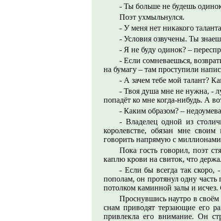
- Ты больше не будешь одинок
Поэт ухмыльнулся.
- У меня нет никакого таланта
- Условия озвучены. Ты знаеш
- Я не буду одинок? – перес
- Если сомневаешься, возврат
на бумагу – там проступили напи
- А зачем тебе мой талант? К
- Твоя душа мне не нужна, - 
попадёт ко мне когда-нибудь. А в
- Каким образом? – недоумева
- Владелец одной из столич
королевстве, обязан мне своим
говорить напрямую с миллионами 
Пока гость говорил, поэт с
каплю крови на свиток, что держа
- Если бы всегда так скоро,
пополам, он протянул одну часть
потолком каминной залы и исчез. 
Проснувшись наутро в своём 
снам приводят терзающие его ра
привлекла его внимание. Он ст