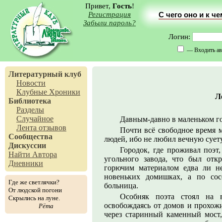
Привет,
Гость
!
Регистрация
С чего оно и к ч
Забыли пароль?
Логин:
— Входить ав
Литературный клуб
Новости
Клубные Хроники
Л
Библиотека
Разделы
Случайное
Давным-давно в маленьком го
Лента отзывов
Почти всё свободное время 
Сообщества
людей, ибо не любил вечную суету
Дискуссии
Городок, где проживал поэт
Найти Автора
угольного завода, что был отк
Дневники
горючим материалом едва ли не
новеньких домишках, а по сос
Где же светлячки?
больница.
От людской погони
Особняк поэта стоял на в
Скрылись на луне.
освобождаясь от домов и прохожи
Рёта
через старинный каменный мост,