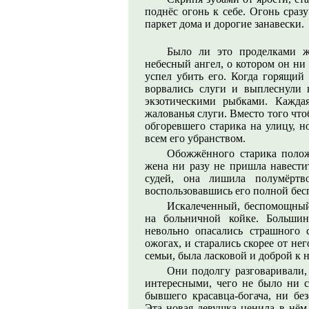
поднёс огонь к себе. Огонь сраз
паркет дома и дорогие занавески.
Было ли это проделками ж
небесный ангел, о котором он ни 
успел убить его. Когда горящий 
ворвались слуги и выплеснули 
экзотическими рыбками. Кажда
жалованья слуги. Вместо того чт
обгоревшего старика на улицу, н
всем его убранством.
Обожжённого старика поло
жена ни разу не пришла навести
судей, она лишила полумёртво
воспользовавшись его полной бе
Искалеченный, беспомощный
на больничной койке. Большин
невольно опасались страшного 
ожогах, и старались скорее от нег
семьи, была ласковой и доброй к 
Они подолгу разговаривали,
интересными, чего не было ни с
бывшего красавца-богача, ни бе
Эта новая девушка ценила в нём 