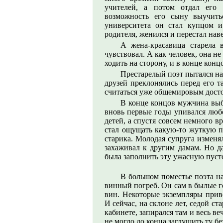
учителей, а потом отдал его
возможность его сыну выучить
университета он стал купцом и
родителя, женился и перестал нав
А жена-красавица старела
чувствовал. А как человек, она не
ходить на сторону, и в конце конц
Престарелый поэт пытался на
друзей преклонялись перед его та
считаться уже общемировым досто
В конце концов мужчина выб
вновь первые годы упивался любо
детей, а спустя совсем немного 
стал ощущать какую-то жуткую пу
старика. Молодая супруга изменял
захаживал к другим дамам. Но да
была заполнить эту ужасную пусто
В большом поместье поэта н
винный погреб. Он сам в былые г
вин. Некоторые экземпляры приво
И сейчас, на склоне лет, седой с
кабинете, запирался там и весь в
не могло до конца заглушить ту бе