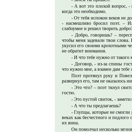
- А вот это плохой вопрос, -
когда это необходимо.
- От тебя испокон веков не д
- насмешливо бросил поэт. – И
слабоумие и решил творить добро
- Добро, говоришь? – перес
чтобы меня задевали твои слова. 
укусил его своими крохотными че
не обратит внимания.
- И что тебе нужно от такого 
- Договор, - из-за спины гос
что нужно мне, а взамен дам тебе
Поэт протянул руку и Повел
развернул его, там не оказалось ни
- Это что? – поэт ткнул сви
гостю.
- Это пустой свиток, - заметил
- А что ты предлагаешь?
- Глупцы, которые не смогли
веках как бесчестного и подлого 
их вина.
Он помолчал несколько мгно