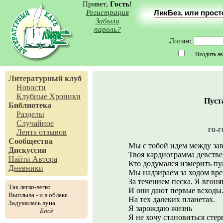
Привет,
Гость
!
Регистрация
ЛикБез, или прос
Забыли
пароль?
Логин:
— Входить ав
Литературный клуб
Новости
Клубные Хроники
Пуст
Библиотека
Разделы
Случайное
го-г
Лента отзывов
Сообщества
Мы с тобой идем между за
Дискуссии
Твоя кардиограмма девстве
Найти Автора
Кто додумался измерить п
Дневники
Мы надзираем за ходом вре
За течением песка. Я вгон
Так легко-легко
И они дают первые всходы
Выплыла - и в облаке
На тех далеких планетах.
Задумалась луна.
Я зарождаю жизнь
Басё
Я не хочу становиться сте