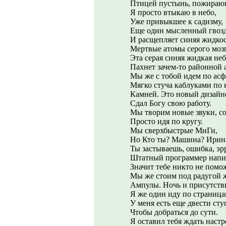
Птицей пустынь, пожираю
Я просто втыкаю в небо,
Уже привыкшее к садизму,
Еще один мысленный гвозд
И расщепляет синяя жидко
Мертвые атомы серого мозг
Эта серая синяя жидкая неб
Пахнет зачем-то районной 
Мы же с тобой идем по асф
Мягко стуча каблуками по
Камней. Это новый дизайн
Сдал Богу свою работу.
Мы творим новые звуки, со
Просто идя по кругу.
Мы сверхбыстрые МиГи,
Но Кто ты? Машина? Ирин
Ты застываешь, ошибка, эр
Штатный программер напил
Значит тебе никто не помо
Мы же стоим под радугой 
Ампулы. Ночь и присутств
Я же один иду по страница
У меня есть еще двести сту
Чтобы добраться до сути.
Я оставил тебя ждать наст