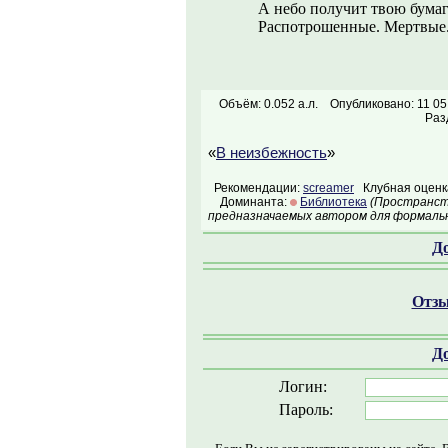
А небо получит твою бумаг
Распотрошенные. Мертвые
Объём: 0.052 а.л.
Опубликовано: 11 05
Раз
«
В неизбежность
»
Рекомендации:
screamer
Клубная оценка
Доминанта:
Библиотека
(Пространств
предназначаемых автором для формальн
Д
Отзы
Д
Логин:
Пароль: