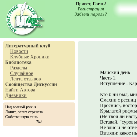
Привет,
Гость
!
Регистрация
Забыли пароль?
Литературный клуб
Новости
Клубные Хроники
Библиотека
Разделы
Майский день
Случайное
Часть 1.
Лента отзывов
Вступление - Кар
Сообщества
Дискуссии
Найти Автора
Кто б ни был, ми
Дневники
Смахни с ресниц
Проснись, восто
Над волной ручья
Крылатой рифмы 
Ловит, ловит стрекоза
(Не твой ли наст
Собственную тень.
Тиё
Вставай, "суровы
Не злис и не отв
Взгляни: какое ны