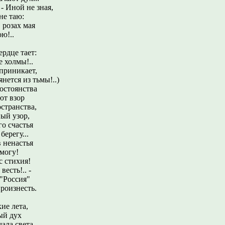
 - Иной не зная,
не таю:
 розах мая
ою!..
ердце тает:
е холмы!..
приникает,
нется из тьмы!..)
остоянства
ют взор
странства,
ый узор,
о счастья
берегу...
 ненастья
 могу!
с стихия!
весть!.. -
"Россия"
роизнесть.
ие лета,
ый дух
ала света,