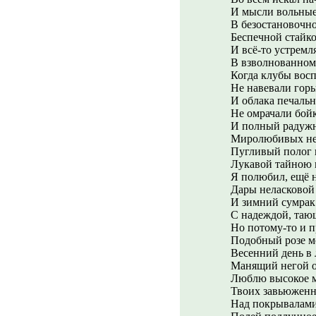
И мысли вольные
В безостановочн
Беспечной стайк
И всё-то устремл
В взволнованном 
Когда клубы вос
Не навевали горь
И облака печаль
Не омрачали бой
И полный радуж
Миролюбивых не
Пугливый полог
Лукавой тайною 
Я полюбил, ещё 
Дары неласковой
И зимний сумрак 
С надеждой, тающ
Но потому-то и 
Подобный розе м
Весенний день в 
Манящий негой о
Люблю высокое 
Твоих завьюженн
Над покрывалами