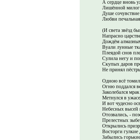
А сердце вновь у
Лишённой милог
Душе сочувствие 
Любви печальная 
(И света звёзд бы
Напрасно царств
Дождём алмазным
Вуали лунные тк
Плеядой снов пле
Сулила негу и по
Скупых даров пр
Не принял пёстр
Одною всё томил
Огню поддался в
Заколебался мра
Метнулся в ужасе,
И вот чудесно ос
Небесных высей 
Отозвались, - по
Прелестных зыбей
Открылись призр
Восторги гулкие 
Забылись горькие