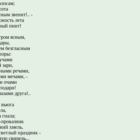
лосам;
оэта
ым звенит!.. -
юность лета
ный пиит!
тром ясным,
дары,
ем безгласным
поры:
учами
 зари,
мными речами,
и мечами, -
и очами
подари!
азами друга!..
 вьюга
ла,
 гнала;
ь-проказник
ний хмель,
светлый праздник -
ую свирель...