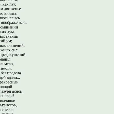
, как пух
ом движенье
ою вились,
ялось ввысь
воображенье!..
поминаний
ких дум,
ных знаний
кий ум;
ных знамений,
жных сил
 предвкушений
манил,
несмело,
 земли:
без предела
ей вдали...
прекрасный
олодой
лазури ясной,
гневой!..
молчанье
ых лесов,
 снегов