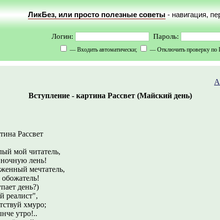
ЛикБез, или просто полезные советы
- навигация, п
Логин:
Пароль:
— Входить автоматически;
— Отключить проверку по 
А
Вступление - картина Рассвет (Майский день)
тина Рассвет
лый мой читатель,
 ночную лень!
рженный мечтатель,
обожатель!
упает день?)
й реалист",
етствуй хмуро;
нче утро!..