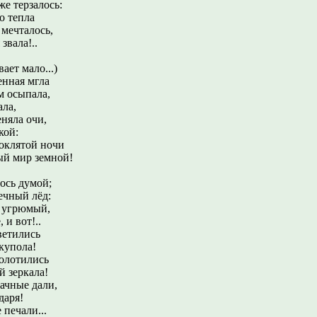
же терзалось:
о тепла
мечталось,
звала!..
вает мало...)
енная мгла
 осыпала,
ала,
няла очи,
кой:
оклятой ночи
ый мир земной!
ось думой;
ечный лёд:
к угрюмый,
 и вот!..
ветились
купола!
золотились
 зеркала!
ачные дали,
даря!
 печали...