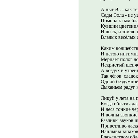
А ныне!.. - как т
Сады Эола - не уз
Помона к нам бл
Кувшин цветения 
И высь, и землю 
Владык весёлых б
Каким волшебств
И негою интимны
Мерцает полог до
Искристый шепче
А воздух в утрен
Так лёгок, сладок
Одной бездумной
Дыханьем радуг 
Ликуй у лета на п
Когда объятия да
И леса тонкие че
И волны звонкие 
Разливы звуков 
Приветливо ласка
Наплывы запахо
Блаженством обла