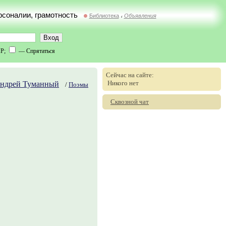
ерсоналии, грамотность
Библиотека
Объявления
//
IP;
— Спрятаться
Сейчас на сайте:
Никого нет
ндрей Туманный
/
Поэмы
Сквозной чат