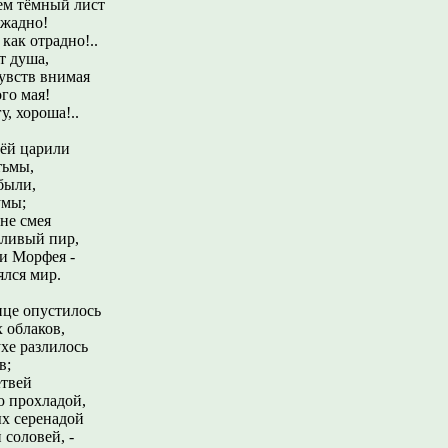
ем тёмный лист
 жадно!
 как отрадно!..
т душа,
увств внимая
го мая!
у, хороша!..
лёй царили
тьмы,
были,
умы;
не смея
ливый пир,
и Морфея -
ялся мир.
нце опустилось
 облаков,
хе разлилось
в;
етвей
 прохладой,
х серенадой
соловей, -