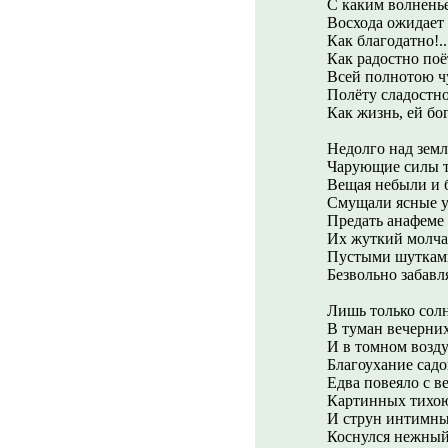
С каким волнень
Восхода ожидает
Как благодатно!..
Как радостно поё
Всей полнотою ч
Полёту сладостно
Как жизнь, ей бог
Недолго над зем
Чарующие силы 
Вещая небыли и 
Смущали ясные 
Предать анафеме 
Их жуткий молча
Пустыми шуткам
Безвольно забавл
Лишь только сол
В туман вечерних
И в томном возду
Благоухание садо
Едва повеяло с в
Картинных тихою
И струн интимны
Коснулся нежный 