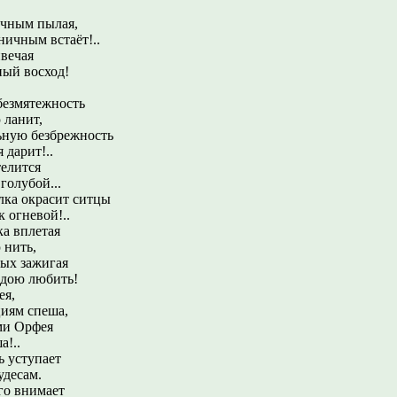
,
чным пылая,
ичным встаёт!..
ивечая
ый восход!
безмятежность
 ланит,
ьную безбрежность
дарит!..
телится
голубой...
елка окрасит ситцы
 огневой!..
ка вплетая
 нить,
ных зажигая
дою любить!
ея,
циям спеша,
ми Орфея
а!..
ь уступает
десам.
го внимает