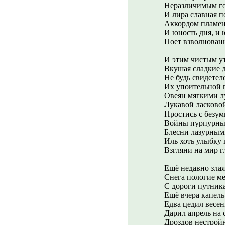
Неразличимым го
И лира славная п
Аккордом пламенн
И юность дня, и 
Поет взволнован
И этим чистым у
Вкушая сладкие 
Не будь свидетел
Их упоительной 
Овеян мягкими л
Лукавой ласковой
Простись с безу
Войны пурпурным
Блесни лазурным
Иль хоть улыбку 
Взгляни на мир гл
Ещё недавно злая
Снега пологие ме
С дороги путника
Ещё вчера капел
Едва цедил весен
Дарил апрель на 
Дроздов нестройн