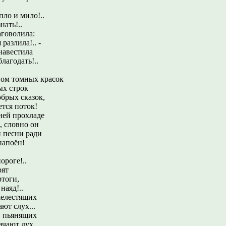
епло и мило!..
нать!..
аговолила:
разлила!.. -
навестила
лагодать!..
ом томных красок
х строк
брых сказок,
тся поток!
ней прохладе
, словно он
 песни ради
напоён!
ороге!..
рят
ртоги,
наяд!..
шелестящих
ют слух...
в пьянящих
чают дух...