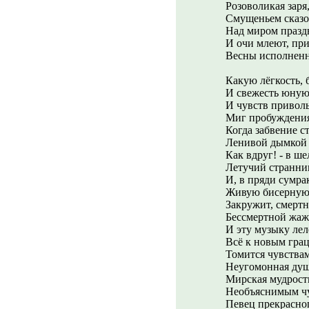
Розоволикая заря
Смущеньем сказо
Над миром праздн
И очи млеют, пр
Весны исполненн
Какую лёгкость, 
И свежесть юную
И чувств привол
Миг пробуждения 
Когда забвение с
Ленивой дымкой 
Как вдруг! - в ш
Летучий странник
И, в пряди сумра
Живую бисерную
Закружит, смерт
Бессмертной жаж
И эту музыку лел
Всё к новым гра
Томится чувства
Неугомонная душ
Мирская мудрост
Необъяснимым чу
Певец прекрасно