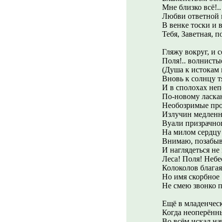
Мне близко всё!..
Любви ответной 
В венке тоски и в
Тебя, Заветная, п
Гляжу вокруг, и с
Поля!.. волнисты
(Душа к истокам 
Вновь к солнцу тя
И в сполохах неп
По-новому ласка
Необозримые про
Излучин медленн
Вуали призрачног
На милом сердцу 
Внимаю, позабыв
И наглядеться не
Леса! Поля! Небе
Колоколов благая 
Но имя скорбное 
Не смею звонко п
Ещё в младенческ
Когда неоперённ
Во всём искал нач