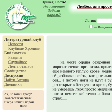
Привет,
Гость
!
Регистрация
ЛикБез, или прос
Забыли
пароль?
Логин:
— Входить ав
Литературный клуб
Новости
Клубные Хроники
Библиотека
Разделы
Случайное
на месте сердца бездонная 
Лента отзывов
морозит стенки организма, пролет
Сообщества
ещё немного тёплую кровь, медле
Дискуссии
её разбовляю слёзы, которые льютс
Найти Автора
сел... а потому ноги не идут а р
Дневники
рот открыт в беззвучном крике, б
не умераешь ,тебя просто медленно
потом немеет всё телло и боли 
Ах, не топчи траву!
Там светляки сияли
страх.....
Вчера ночной порой.
Исса