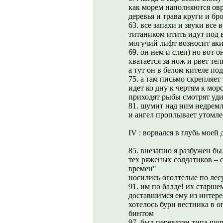
как морем наполняются овра
деревья и трава круги и бр
63. все запахи и звуки все 
титаником итить идут под 
могучий лифт возносит аки
69. он нем и слеп) но вот 
хватается за нож и рвет те
а тут он в белом кителе по
75. а там письмо скрепляет
идет ко дну к чертям к мор
приходят рыбы смотрят уди
81. шумит над ним недрем
и ангел проплывает утомле
IV : ворвался в глубь мое
85. внезапно я разбужен б
тех ряженых солдатиков – 
времен"
носились оголтелые по лесу
91. им по балде! их старш
доставшимся ему из интере
хотелось бури вестника в оп
бинтом
97. был перевязан типа що