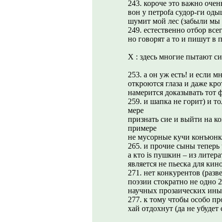
243. короче это важно очен
вон у петроfа судор-ги оды
шумит мой лес (забыли мы 
249. естественно отбор все
но говорят а то и пишут в 
X : здесь многие пытают си
253. а он уж есть! и если м
откроются глаза и даже кр
намерится доказывать тот ф
259. и шапка не горит) и 
мере
признать сие и выйти на ко
примере
не мусорные кучи конъюнкт
265. и прочие сыны теперь t
а кто is пушкин – из литер
является не пьеска для кин
271. нет конкурентов (разве
поэзии стократно не одно 2
научных прозаических иных
277. к тому чтобы особо п
хай отдохнут (да не убудет 