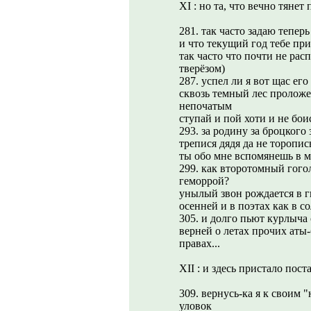
XI : но та, что вечно тянет
281. так часто задаю теперь
и что текущий год тебе пр
так часто что почти не расп
тверёзом)
287. успел ли я вот щас ег
сквозь темный лес проложен
непочатым
ступай и пой хоти и не бо
293. за родину за броцкого 
трепися дядя да не торопис
ты обо мне вспомянешь в м
299. как второтомный гого
геморрой?
унылый звон рождается в г
осенней и в поэтах как в с
305. и долго пьют курлыча о
верней о летах прочих аты-
правах...
XII : и здесь пристало пост
309. вернусь-ка я к своим "
уловок