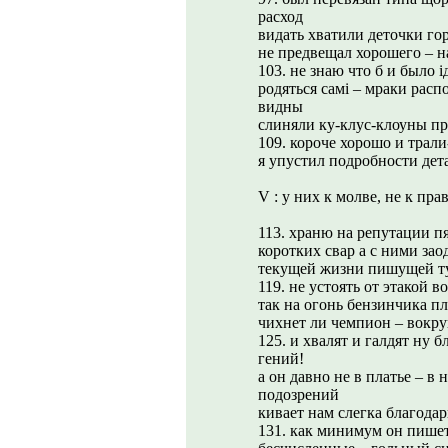
расход
видать хватили деточки го
не предвещал хорошего – на
103. не знаю что б и было і
родяться самі – мраки распо
видны
слиняли ку-клус-клоуны пр
109. короче хорошо и трал
я упустил подробности дета
V : у них к молве, не к пра
113. храню на репутации п
коротких свар а с ними зао
текущей жизни пишущей ту
119. не устоять от этакой 
так на огонь бензинчика п
чихнет ли чемпион – вокру
125. и хвалят и галдят ну
гений!
а он давно не в платье – в
подозрений
кивает нам слегка благода
131. как минимум он пишет