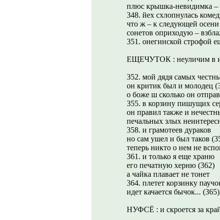
плюс крышка-невидимка – 
348. йех схлопнулась комед
что ж – к следующей осени 
сонетов оприходую – взбл
351. онегинской строфой е
ЕЩЕЧУТОК : неуличим в и
352. мой дядя самых честн
он критик был и молодец (
о боже ш сколько он отпра
355. в корзину пишущих се
он правил также и нечестн
печальных злых неинтерес
358. и грамотеев дураков
но сам ушел и был таков (3
теперь никто о нем не всп
361. и только я еще храню
его печатную херню (362)
а чайка плавает не тонет
364. плетет корзинку паучо
идет качается бычок... (365)
НУФСЁ : и скроется за кра