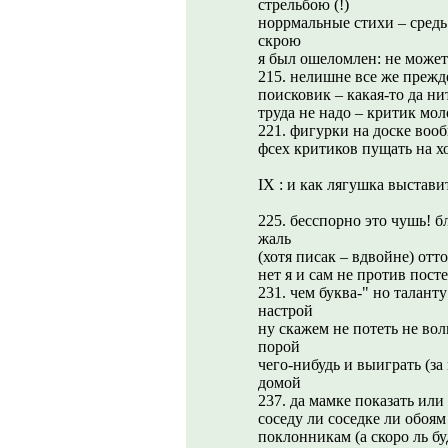
стрельбою (!)
норрмальные стихи – средь
скрою
я был ошеломлен: не может
215. нелишне все же прежд
поисковик – какая-то да ни
труда не надо – критик мо
221. фигурки на доске вооб
фсех критиков пущать на хо
IX : и как лягушка выстави
225. бесспорно это чушь! б
жаль
(хотя писак – вдвойне) отт
нет я и сам не против пост
231. чем буква-" но талан
настрой
ну скажем не потеть не вол
порой
чего-нибудь и выиграть (за
домой
237. да мамке показать ил
соседу ли соседке ли обоям
поклонникам (а скоро ль б