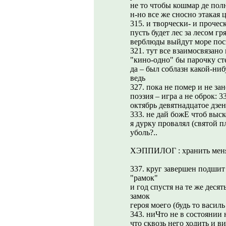
не то чтобы кошмар де пол
н-но все же сносно этакая
315. и творчески- и проческ
пусть будет лес за лесом гр
верблюды выйдут море пос
321. тут все взаимосвязано
"кино-одно" бы парочку сте
да – был соблазн какой-ниб
ведь
327. пока не помер и не за
поэзия – игра а не оброк: 3
октябрь девятнадцатое дзен
333. не дай божЕ чтоб выск
я дурку провалял (святой п
уболь?..
XЭППИЛОГ : хранить меня
337. круг завершен подшит 
"рамок"
и год спустя на те же деся
замок
героя моего (будь то василь
343. ниЧто не в состоянии
что сквозь него ходить и в