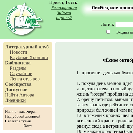
Привет,
Гость
!
Регистрация
ЛикБез, или прос
Забыли
пароль?
Логин:
— Входить ав
Литературный клуб
Новости
Клубные Хроники
чЁсное октябр
Библиотека
Разделы
I : проглянет день как будт
Случайное
Лента отзывов
1. покуда день земной идет
Сообщества
я тщетно затеваю новый ду
Дискуссии
жизнь "юзера" пройдя на д
Найти Автора
7. брешу петитом: выбыл из
Дневники
за эту грань где рейтинги 
природы был живей чем ка
Нынче - как вчера...
13. в тяжёлых кронах шел 
Над убогой хижиной
вселенский кран и тридевя
Стелется туман.
Исса
рванул сюда а ветреный шу
19. у каждого растенья был