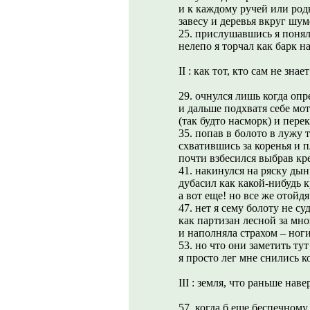
и к каждому ручей или род
завесу и деревья вкруг шу
25. прислушавшись я понял:
нелепо я торчал как барк на
II : как тот, кто сам не знае
29. очнулся лишь когда опр
и дальше подхватя себе мо
(так будто насморк) и пере
35. попав в болото в лужу т.
схватившись за коренья и п
почти взбесился выбрав кр
41. накинулся на ряску ды
дубасил как какой-нибудь к
а вот еще! но все же отойд
47. нет я сему болоту не су
как партизан лесной за мно
и наполняла страхом – ноги
53. но что они заметить ту
я просто лег мне снились к
III : земля, что раньше нав
57. когда б еще беспечному