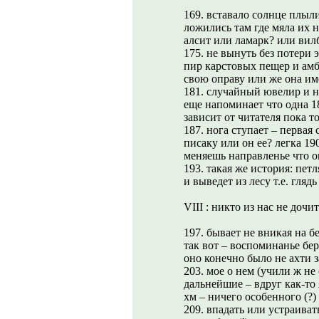
169. вставало солнце плыли
ложились там где мяла их н
алсит или ламарк? или вил
175. не вынуть без потери 
пир карстовых пещер и амб
свою оправу или же она име
181. случайный ювелир и н
еще напоминает что одна 18
зависит от читателя пока т
187. нога ступает – первая 
писаку или он ее? легка 19
меняешь направленье что о
193. такая же история: пет
и выведет из лесу т.е. глядь
VIII : никто из нас не дочи
197. бывает не вникая на 
так вот – воспоминанье бер
оно конечно было не ахти з
203. мое о нем (учили ж не
дальнейшие – вдруг как-то 
хм – ничего особенного (?)
209. впадать или устраиват