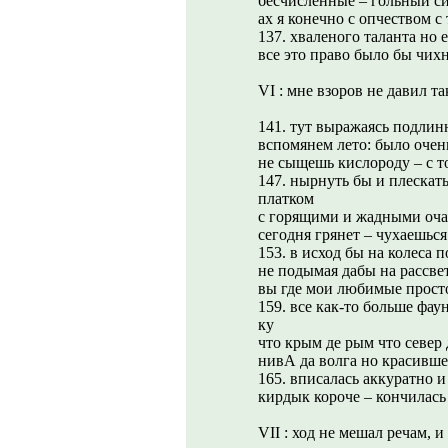
бесчисленные – гольный сиб
ах я конечно с опчеством с
137. хваленого таланта но
все это право было бы чихн
VI : мне взоров не давил т
141. тут выражаясь подлин
вспомянем лето: было очен
не сыщешь кислороду – с т
147. нырнуть бы и плескат
платком
с горящими и жадными оча
сегодня грянет – чухаешьс
153. в исход бы на колеса 
не подымая дабы на рассвет
вы где мои любимые просто
159. все как-то больше фау
ку
что крым де рым что север 
нивА да волга но красивше
165. вписалась аккуратно и
кирдык короче – кончилась 
VII : ход не мешал речам, и