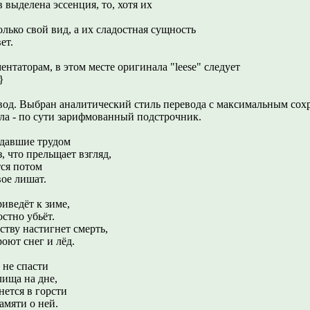
 выделена эссенция, то, хотя их
олько свой вид, а их сладостная сущность
ет.
ентаторам, в этом месте оригинала "leese" следует
}
вод. Выбран аналитический стиль перевода с максимальным сох
ла - по сути зарифмованный подстрочник.
здавшие трудом
 что прельщает взгляд,
ся потом
ое лишат.
риведёт к зиме,
остно убьёт.
ству настигнет смерть,
оют снег и лёд.
 не спасти
ища на дне,
нется в горсти
амяти о ней.