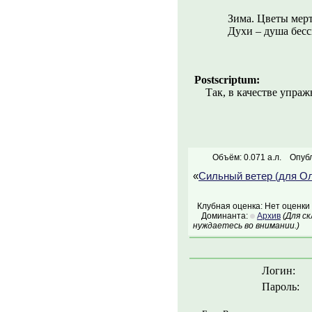
Зима. Цветы мерт
Духи – душа бесс
Postscriptum:
Так, в качестве упраж
Объём: 0.071 а.л.
Опубл
«
Сильный ветер (для О
Клубная оценка: Нет оценки
Доминанта:
Архив
(Для с
нуждаетесь во внимании.)
Логин:
Пароль: