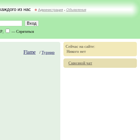
 каждого из нас
Администрация
Объявления
//
IP;
— Спрятаться
Сейчас на сайте:
Никого нет
Flame
/
Турнир
Сквозной чат