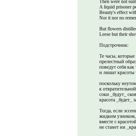
Then were not summe
A liquid prisoner pe
Beauty's effect wit
Nor it nor no reme
But flowers distill
Leese but their show
Подстрочник:
Те часы, которые
прелестный образ
поведут себя ка
и лишат красоты 
поскольку неутом
к отвратительной
соки _будут_ ско
красота _будет_ з
Тогда, если эссен
жидким узником,
вместе с красото
не станет ни _кра