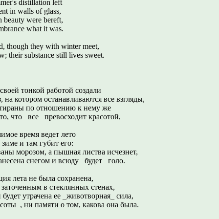
r's distillation left
nt in walls of glass,
h beauty were bereft,
mbrance what it was.
ed, though they with winter meet,
; their substance still lives sweet.
 своей тонкой работой создали
, на котором останавливаются все взгляды,
к тираны по отношению к нему же
то, что _все_ превосходит красотой,
имое время ведет лето
 зиме и там губит его:
ваны морозом, а пышная листва исчезнет,
анесена снегом и всюду _будет_ голо.
ция лета не была сохранена,
 заточенным в стеклянных стенах,
й будет утрачена ее _животворная_ сила,
соты_, ни памяти о том, какова она была.