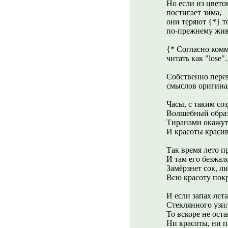
Но если из цветов
постигает зима,
они теряют {*} т
по-прежнему жив
{* Согласно комм
читать как "lose".
Собственно пере
смыслов оригина
Часы, с таким со
Волшебный образ,
Тиранами окажут
И красоты красив
Так время лето п
И там его безжал
Замёрзнет сок, ли
Всю красоту покр
И если запах лета
Стеклянного узил
То вскоре не оста
Ни красоты, ни п