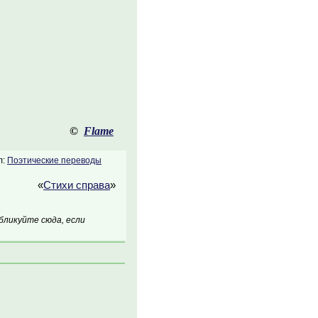
©
Flame
л:
Поэтические переводы
«
Стихи справа
»
бликуйте сюда, если