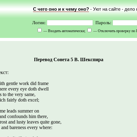
С чего оно и к чему оно?
- Уют на сайте - дело
Логин:
Пароль:
— Входить автоматически;
— Отключить проверку по 
Перевод Сонета 5 В. Шекспира
кст:
ith gentle work did frame
ere every eye doth dwell
ts to the very same,
ch fairly doth excel;
time leads summer on
and confounds him there,
ost and lusty leaves quite gone,
 and bareness every where: