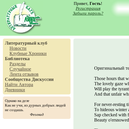
Привет,
Гость
!
Регистрация
Забыли пароль?
Литературный клуб
Новости
Клубные Хроники
Библиотека
Разделы
Оригинальный те
Случайное
Лента отзывов
Those hours that w
Сообщества
Дискуссии
The lovely gaze wh
Найти Автора
Will play the tyran
Дневники
And that unfair whi
Однако на деле
For never-resting 
Как не учи, из дурных добрых людей
To hideous winter 
не создашь.
Феогнид
Sap checked with fr
Beauty o'ersnowed