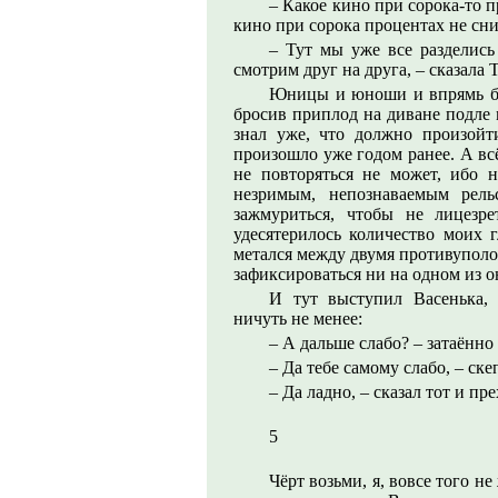
– Какое кино при сорока-то п
кино при сорока процентах не сн
– Тут мы уже все разделись
смотрим друг на друга, – сказала 
Юницы и юноши и впрямь б
бросив приплод на диване подле 
знал уже, что должно произойт
произошло уже годом ранее. А всё
не повторяться не может, ибо 
незримым, непознаваемым рель
зажмуриться, чтобы не лицезре
удесятерилось количество моих г
метался между двумя противупол
зафиксироваться ни на одном из о
И тут выступил Васенька, 
ничуть не менее:
– А дальше слабо? – затаённо 
– Да тебе самому слабо, – ск
– Да ладно, – сказал тот и пр
5
Чёрт возьми, я, вовсе того н