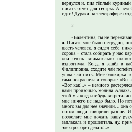
вернулся и, пия тёплый куриный 
писать отчёт для сестры. А чем 
идти! Дураки на электрофорез ходя
2
«Валентина, ты не переживай
я. Писать мне было нетрудно, пи
шесть человек, я сидел себе, ник
сорока – стала собирать у нас ка
она очень внимательно посмо
вздрогнула. Когда я зашёл в ка
Филипповна, сходите чай попейте,
ушла чай пить. Мне башкирка то
сама покраснела и говорит: «Вы 
«Вот как!..» – немного растерялся
вами произошло, молила Аллаха, 
чтоб мы когда-нибудь встретилис
мне ничего не надо было. Но пот
много вы для неё значили… она се
потом люди говорили разное. И т
позвольте мне пожать вашу руку!
заплакала и прошептала, ну, прим
электрофорез делать!..»