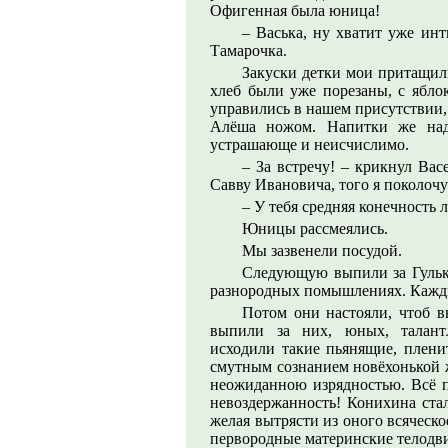
Офигенная была юница!
– Васька, ну хватит уже ин
Тамарочка.
Закуски детки мои притащили
хлеб были уже порезаны, с ябл
управились в нашем присутствии,
Алёша ножом. Напитки же над 
устрашающе и неисчислимо.
– За встречу! – крикнул Васе
Савву Ивановича, того я поколоч
– У тебя средняя конечность 
Юницы рассмеялись.
Мы зазвенели посудой.
Следующую выпили за Гульку
разнородных помышлениях. Кажд
Потом они настояли, чтоб в
выпили за них, юных, талантл
исходили такие пьянящие, плен
смутным сознанием новёхонькой ж
неожиданною изрядностью. Всё п
невоздержанность! Конихина стал
желая вытрясти из оного всяческо
первородные материнские телодв