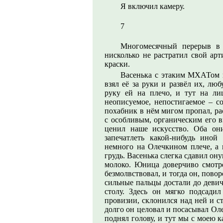
Я включил камеру.
7
Многомесячный перерыв в 
нисколько не растратил свой арт
краски.
Васенька с этаким МХАТом 
взял её за руки и развёл их, л
руку ей на плечо, и тут на лиц
неописуемое, непостигаемое – со
похабник в нём мигом пропал, ра
с особливым, органическим его в
ценил наше искусство. Оба он
запечатлеть какой-нибудь ино
немного на Олечкином плече, а 
грудь. Васенька слегка сдавил он
молоко. Юница доверчиво смотре
безмолвствовал, и тогда он, повор
сильные пальцы достали до девич
столу. Здесь он мягко подсади
провизии, склонился над ней и ст
долго он целовал и посасывал Оле
поднял голову, и тут мы с моею к