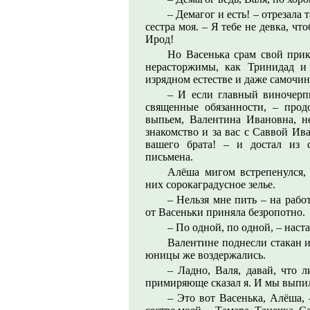
– Демагог и есть! – отрезала 
сестра моя. – Я тебе не девка, чт
Ирод!
Но Васенька срам свой прик
нерасторжимы, как Тринидад и 
изрядном естестве и даже самочи
– И если главный виночерп
священные обязанности, – про
выпьем, Валентина Ивановна, нем
знакомство и за вас с Саввой Ив
вашего брата! – и достал из 
письмена.
Алёша мигом встрепенулся, 
них сорокаградусное зелье.
– Нельзя мне пить – на рабо
от Васеньки приняла безропотно.
– По одной, по одной, – наст
Валентине поднесли стакан и
юницы же воздержались.
– Ладно, Валя, давай, что 
примиряюще сказал я. И мы выпи
– Это вот Васенька, Алёша, –