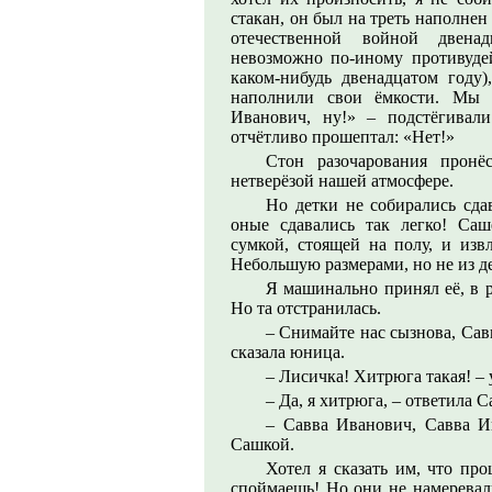
стакан, он был на треть наполне
отечественной войной двена
невозможно по-иному противудей
каком-нибудь двенадцатом году)
наполнили свои ёмкости. Мы 
Иванович, ну!» – подстёгивал
отчётливо прошептал: «Нет!»
Стон разочарования пронё
нетверёзой нашей атмосфере.
Но детки не собирались сда
оные сдавались так легко! Саш
сумкой, стоящей на полу, и изв
Небольшую размерами, но не из де
Я машинально принял её, в р
Но та отстранилась.
– Снимайте нас сызнова, Сав
сказала юница.
– Лисичка! Хитрюга такая! – 
– Да, я хитрюга, – ответила С
– Савва Иванович, Савва Ив
Сашкой.
Хотел я сказать им, что пр
споймаешь! Но они не намеревал