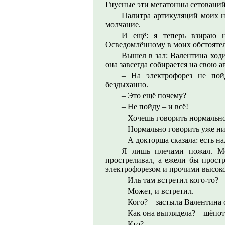
Гнусные эти мегатонны сетований
Палитра артикуляций моих н
молчание.
И ещё: я теперь взираю н
Осведомлённому в моих обстоятел
Вышел в зал: Валентина ходи
она завсегда собирается на свою 
– На электрофорез не пой
бездыханно.
– Это ещё почему?
– Не пойду – и всё!
– Хочешь говорить нормально
– Нормально говорить уже ник
– А докторша сказала: есть н
Я лишь плечами пожал. Мо
простреливал, а ежели бы простр
электрофорезом и прочими высок
– Иль там встретил кого-то? –
– Может, и встретил.
– Кого? – застыла Валентина 
– Как она выглядела? – шёпот
– Кто?