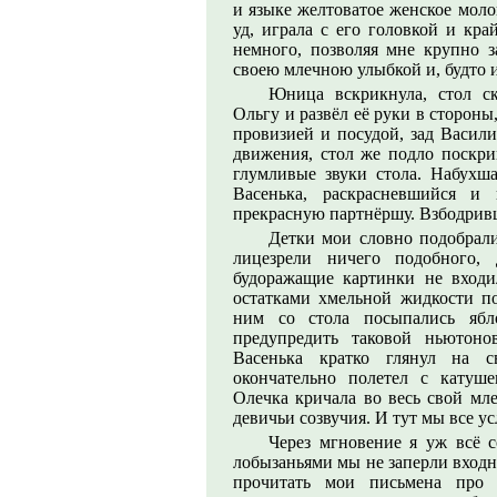
и языке желтоватое женское моло
уд, играла с его головкой и кра
немного, позволяя мне крупно з
своею млечною улыбкой и, будто 
Юница вскрикнула, стол с
Ольгу и развёл её руки в стороны
провизией и посудой, зад Васил
движения, стол же подло поскри
глумливые звуки стола. Набухша
Васенька, раскрасневшийся и
прекрасную партнёршу. Взбодрив
Детки мои словно подобрали
лицезрели ничего подобного, 
будоражащие картинки не входи
остатками хмельной жидкости пол
ним со стола посыпались яб
предупредить таковой ньютоно
Васенька кратко глянул на с
окончательно полетел с катуш
Олечка кричала во весь свой мл
девичьи созвучия. И тут мы все 
Через мгновение я уж всё с
лобызаньями мы не заперли входн
прочитать мои письмена про 