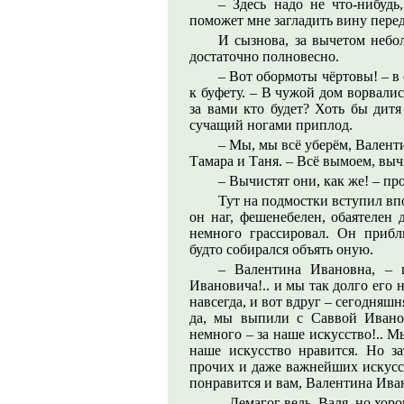
– Здесь надо не что-нибудь,
поможет мне загладить вину перед
И сызнова, за вычетом небо
достаточно полновесно.
– Вот обормоты чёртовы! – в
к буфету. – В чужой дом ворвали
за вами кто будет? Хоть бы дитя
сучащий ногами приплод.
– Мы, мы всё уберём, Вален
Тамара и Таня. – Всё вымоем, выч
– Вычистят они, как же! – пр
Тут на подмостки вступил вп
он наг, фешенебелен, обаятелен 
немного грассировал. Он прибл
будто собирался объять оную.
– Валентина Ивановна, – 
Ивановича!.. и мы так долго его н
навсегда, и вот вдруг – сегодняшн
да, мы выпили с Саввой Иванов
немного – за наше искусство!.. М
наше искусство нравится. Но за
прочих и даже важнейших искусст
понравится и вам, Валентина Ив
– Демагог ведь, Валя, но хоро