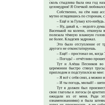
сколь стыдлива была она год наз
целомудрия! Я Олечкой любовался
Собственно, на сём наш асс
мутно оглядевшись по сторонам, 
– Ещё и за Гульку кто-нибуд
– Ну, давай я, – недолго дум
Васенькой на колени, откинула 
полизала тёмную влажную головку
не более. Кладезев задрожал.
Это было отступление от т
другого не отконстатируешь.
– Ещё! – простонал он, когда
– Погодь! – отчётливо прошеп
Тут и Алёша Песников во 
церемонии быстро стянул трусы
приплодом и подступился ко мне:
– Я всё с себя снял, а можно 
– И ты погодь, милый! – шепн
Тут я должен был произнест
свои глаголы и логосы (и архети
ожидали их от меня. Ради эти
ознаменованиями) и была затеяна
хотел их произносить, я не соби