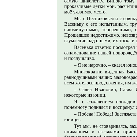
самую щиколотку. Виною тому 
проказливые детки мои, расчётли
моё уязвимое место.
Мы с Песниковым и с совок
Васеньку с его испытанным, тр
сиюминутными, теперешними, с
Прошедшее недостижимо, невозвр
глумление над оными, их тоска и ф
Васенька ответно посмотрел н
ознаменование нашей новорождён
и послушливо.
– Я не нарочно, – сказал юно
Многократно виденная Васе
равнодушными наших маловозраст
всем хотелось продолжения, им ж
– Савва Иванович, Савва 
некоторые из юниц.
Я, с сожалением погладив
понемногу поднялся и воспрянул 
– Победа! Победа! Зветязьст
юницы.
Тут мы, не сговариваясь, з
вниманием и взглядами прист