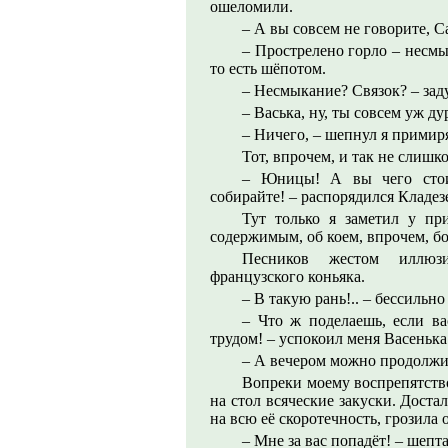
ошеломили.
– А вы совсем не говорите, С
– Прострелено горло – несмык
то есть шёпотом.
– Несмыкание? Связок? – зад
– Васька, ну, ты совсем уж 
– Ничего, – шепнул я прими
Тот, впрочем, и так не слишк
– Юницы! А вы чего стоит
собирайте! – распорядился Кладезе
Тут только я заметил у пр
содержимым, об коем, впрочем, бо
Песников жестом иллюзи
французского коньяка.
– В такую рань!.. – бессильно
– Что ж поделаешь, если ва
трудом! – успокоил меня Васенька
– А вечером можно продолжит
Вопреки моему воспрепятств
на стол всяческие закуски. Достал
на всю её скоротечность, грозила
– Мне за вас попадёт! – шепта