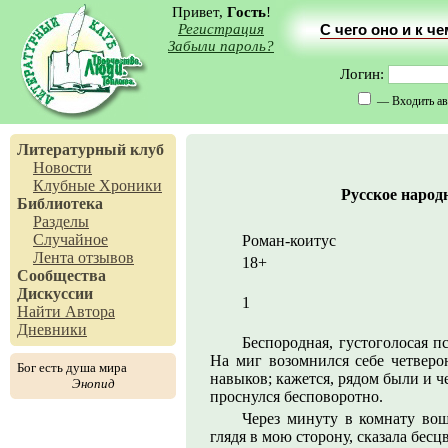
Привет,
Гость
!
Регистрация
С чего оно и к ч
Забыли пароль?
Логин:
— Входить ав
Литературный клуб
Новости
Клубные Хроники
Русское народн
Библиотека
Разделы
Случайное
Роман-коитус
Лента отзывов
18+
Сообщества
Дискуссии
1
Найти Автора
Дневники
Беспородная, густоголосая пс
На миг возомнился себе четверо
Бог есть душа мира
навыков; кажется, рядом были и че
Энопид
проснулся бесповоротно.
Через минуту в комнату вош
глядя в мою сторону, сказала бесц