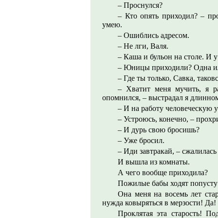
– Проснулся?
– Кто опять приходил? – пр
умею.
– Ошиблись адресом.
– Не лги, Валя.
– Каша и бульон на столе. И у
– Юницы приходили? Одна ил
– Где ты только, Савка, таков
– Хватит меня мучить, я р
опомнился, – выстрадал я длинно
– И на работу человеческую 
– Устроюсь, конечно, – прохр
– И дурь свою бросишь?
– Уже бросил.
– Иди завтракай, – сжалилась
И вышла из комнаты.
А чего вообще приходила?
Пожилые бабы ходят попусту 
Она меня на восемь лет ста
нужда ковыряться в мерзости! Да!
Проклятая эта старость! По