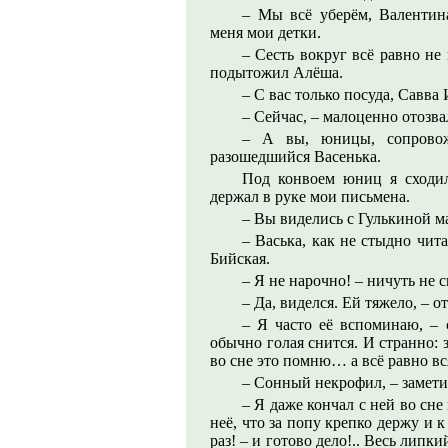
– Мы всё уберём, Валентин
меня мои детки.
– Сесть вокруг всё равно не
подытожил Алёша.
– С вас только посуда, Савва 
– Сейчас, – малоценно отозвал
– А вы, юницы, сопровож
разошедшийся Васенька.
Под конвоем юниц я сходил
держал в руке мои письмена.
– Вы виделись с Гулькиной м
– Васька, как не стыдно чит
Бийская.
– Я не нарочно! – ничуть не 
– Да, виделся. Ей тяжело, – о
– Я часто её вспоминаю, – 
обычно голая снится. И странно: з
во сне это помню… а всё равно вся
– Сонный некрофил, – замет
– Я даже кончал с ней во сне
неё, что за попу крепко держу и 
раз! – и готово дело!.. Весь липки