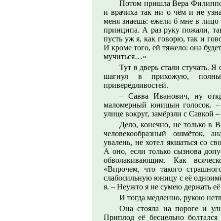
Потом пришла Вера Филиппов
и врачиха так ни о чём и не узн
меня знаешь: ежели б мне в лицо
принципа. А раз руку пожали, так
пусть уж я, как говорю, так и гово
И кроме того, ей тяжело: она буде
мучиться…»
Тут в дверь стали стучать. 
шагнул в прихожую, полны
привередливостей.
– Савва Иванович, ну откр
маломерный юницын голосок. –
улице вокруг, замёрзли с Савкой –
Дело, конечно, не только в 
человекообразный ошмёток, ан
увалень, не хотел якшаться со 
А оно, если только сызнова допу
обволакивающим. Как всяческ
«Впрочем, что такого страшног
слабосильную юницу с её одноим
я. – Неужто я не сумею держать е
И тогда медленно, рукою нетв
Она стояла на пороге и ул
Приплод её бесцельно болтался