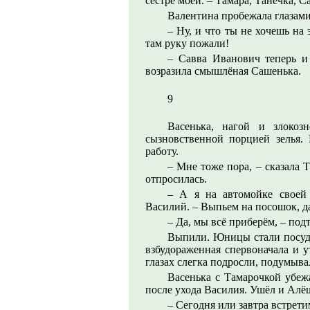
сестре моей. – Тамара, Танечка, С
Валентина пробежала глазами
– Ну, и что ты не хочешь на 
там руку пожали!
– Савва Иванович теперь и
возразила смышлёная Сашенька.
9
Васенька, нагой и злокоз
сызновственной порцией зелья.
работу.
– Мне тоже пора, – сказала Т
отпросилась.
– А я на автомойке своей 
Василий. – Выпьем на посошок, д
– Да, мы всё приберём, – под
Выпили. Юницы стали посудо
взбудораженная спервоначала и 
глазах слегка подросли, подумывал
Васенька с Тамарочкой убежа
после ухода Василия. Ушёл и Алёш
– Сегодня или завтра встрети