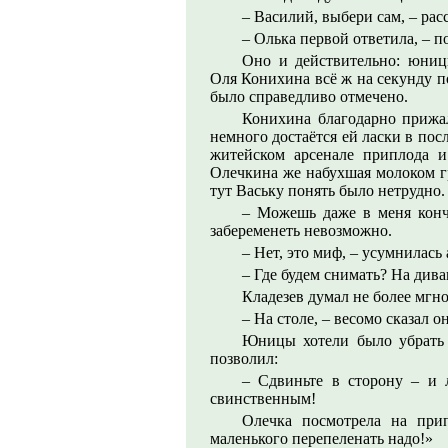
– Василий, выбери сам, – рас
– Олька первой ответила, – п
Оно и действительно: юниц
Оля Конихина всё ж на секунду 
было справедливо отмечено.
Конихина благодарно прижал
немного достаётся ей ласки в пос
житейском арсенале приплода и 
Олечкина же набухшая молоком гр
тут Ваську понять было нетрудно.
– Можешь даже в меня кончи
забеременеть невозможно.
– Нет, это миф, – усумнилась
– Где будем снимать? На дива
Кладезев думал не более мгно
– На столе, – весомо сказал он
Юницы хотели было убрать 
позволил:
– Сдвиньте в сторону – и л
свинственным!
Олечка посмотрела на при
маленького перепеленать надо!»