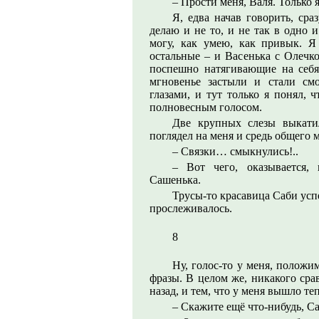
– Прости меня, Валя. Только 
Я, едва начав говорить, сра
делаю и не то, и не так в одно и
могу, как умею, как привык. Я
остальные – и Васенька с Олечко
поспешно натягивающие на себ
мгновенье застыли и стали см
глазами, и тут только я понял, 
полновесным голосом.
Две крупных слезы выкати
поглядел на меня и средь общего 
– Связки… смыкнулись!..
– Вот чего, оказывается,
Сашенька.
Трусы-то красавица Саби успе
прослеживалось.
8
Ну, голос-то у меня, положи
фразы. В целом же, никакого сра
назад, и тем, что у меня вышло теп
– Скажите ещё что-нибудь, С