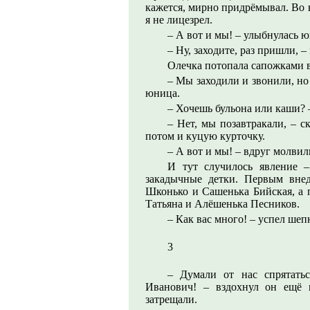
кажется, мирно придрёмывал. Во 
я не лицезрел.
– А вот и мы! – улыбнулась 
– Ну, заходите, раз пришли, –
Олечка потопала сапожками в
– Мы заходили и звонили, но
юница.
– Хочешь бульона или каши? –
– Нет, мы позавтракали, – ск
потом и куцую курточку.
– А вот и мы! – вдруг молвил
И тут случилось явление 
закадычные детки. Первым внед
Шконько и Сашенька Бийская, а 
Татьяна и Алёшенька Песников.
– Как вас много! – успел шеп
3
– Думали от нас спрятатьс
Иванович! – вздохнул он ещё 
затрещали.