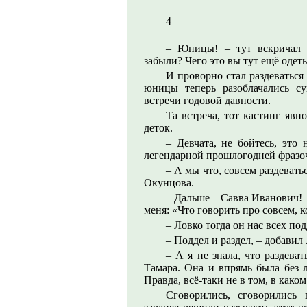
4
– Юницы! – тут вскричал 
забыли? Чего это вы тут ещё одет
И проворно стал раздеваться 
юницы теперь разоблачались с
встречи годовой давности.
Та встреча, тот кастинг явн
деток.
– Девчата, не бойтесь, это
легендарной прошлогодней фразоч
– А мы что, совсем раздеват
Окунцова.
– Дальше – Савва Иванович! 
меня: «Что говорить про совсем, к
– Ловко тогда он нас всех по
– Поддел и раздел, – добавил
– А я не знала, что раздеват
Тамара. Она и впрямь была без л
Правда, всё-таки не в том, в како
Сговорились, сговорились