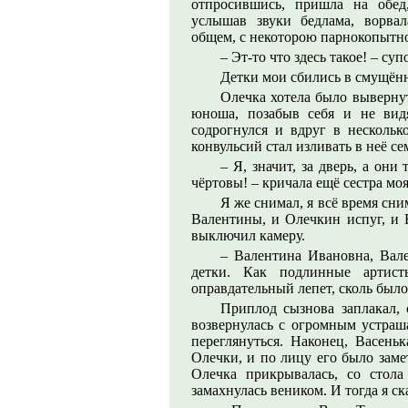
отпросившись, пришла на обед
услышав звуки бедлама, ворва
общем, с некоторою парнокопытн
– Эт-то что здесь такое! – су
Детки мои сбились в смущённ
Олечка хотела было вывернут
юноша, позабыв себя и не вид
содрогнулся и вдруг в нескольк
конвульсий стал изливать в неё се
– Я, значит, за дверь, а они
чёртовы! – кричала ещё сестра моя
Я же снимал, я всё время сн
Валентины, и Олечкин испуг, и 
выключил камеру.
– Валентина Ивановна, Вал
детки. Как подлинные артист
оправдательный лепет, сколь было
Приплод сызнова заплакал, 
возвернулась с огромным устра
переглянуться. Наконец, Васень
Олечки, и по лицу его было заме
Олечка прикрывалась, со стола
замахнулась веником. И тогда я ск