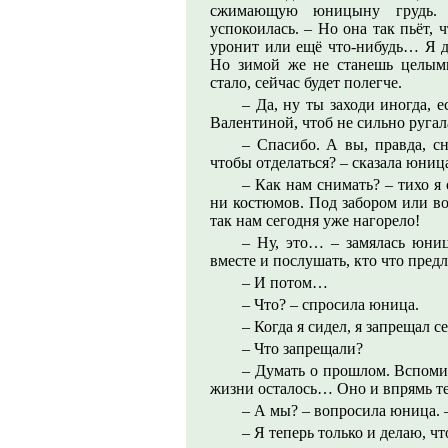
сжимающую юницыну грудь. 
успокоилась. – Но она так пьёт, 
уронит или ещё что-нибудь… Я д
Но зимой же не станешь целыми
стало, сейчас будет полегче.
– Да, ну ты заходи иногда, е
Валентиной, чтоб не сильно ругал
– Спасибо. А вы, правда, сн
чтобы отделаться? – сказала юниц
– Как нам снимать? – тихо я 
ни костюмов. Под забором или во
так нам сегодня уже нагорело!
– Ну, это… – замялась юниц
вместе и послушать, кто что пре
– И потом…
– Что? – спросила юница.
– Когда я сидел, я запрещал с
– Что запрещали?
– Думать о прошлом. Вспомин
жизни осталось… Оно и впрямь теп
– А мы? – вопросила юница. 
– Я теперь только и делаю, что