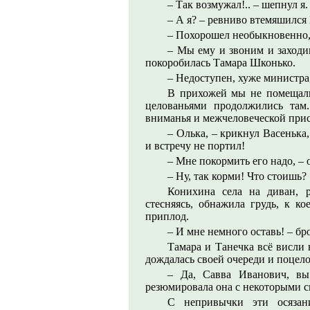
– Так возмужал!.. – шепнул я.
– А я? – ревниво втемяшился
– Похорошел необыкновенно,
– Мы ему и звоним и заходим 
покоробилась Тамара Шконько.
– Недоступен, хуже министра,
В прихожей мы не помещалис
целованьями продолжились там
вниманья и межчеловеческой при
– Олька, – крикнул Васенька,
и встречу не портил!
– Мне покормить его надо, – о
– Ну, так корми! Что стоишь?
Конихина села на диван, р
стесняясь, обнажила грудь, к к
приплод.
– И мне немного оставь! – бр
Тамара и Танечка всё висли
дождалась своей очереди и поцело
– Да, Савва Иванович, вы
резюмировала она с некоторыми с
С непривычки эти осязан