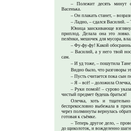
– Полежит десять минут о
Васенька.
– Он плакать станет, – возрази
– Ладно, – сдался Василий. – 
Юница заискивающе взглянул
приплод. Делала она это ловко.
пелёнки, мешочек для мусора, вл
– Фу-фу-фу! Какой обосранны
– Василий, а у него твой но
сам.
– И уд тоже, – пошутила Тане
Видно было, что разговоры э
– Пусть считается пока сын 
– Я – всё! – доложила Олечка
– Руки помой! – сурово указа
чистый предмет будешь браться!
Олечка, хоть и тщательно
беспрекословно выбежала в прих
через полминуты вернулась обратн
готовая к съёмке.
– Теперь другое дело, – про
до щиколоток, и вожделенно шагну