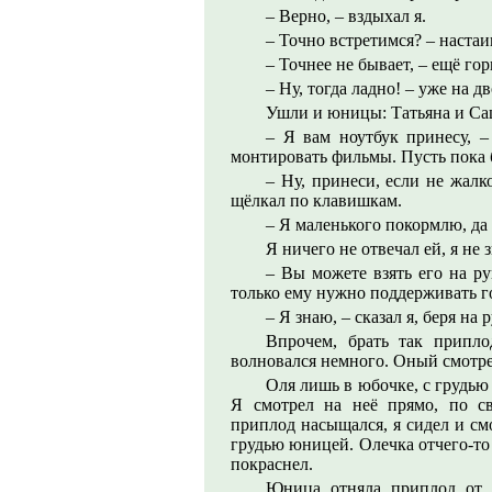
– Верно, – вздыхал я.
– Точно встретимся? – настаи
– Точнее не бывает, – ещё гор
– Ну, тогда ладно! – уже на 
Ушли и юницы: Татьяна и Са
– Я вам ноутбук принесу, –
монтировать фильмы. Пусть пока б
– Ну, принеси, если не жалко
щёлкал по клавишкам.
– Я маленького покормлю, да 
Я ничего не отвечал ей, я не 
– Вы можете взять его на ру
только ему нужно поддерживать г
– Я знаю, – сказал я, беря н
Впрочем, брать так припл
волновался немного. Оный смотре
Оля лишь в юбочке, с грудью 
Я смотрел на неё прямо, по св
приплод насыщался, я сидел и см
грудью юницей. Олечка отчего-то 
покраснел.
Юница отняла приплод от 