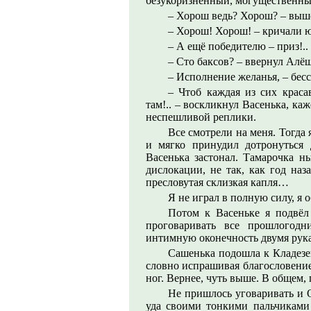
безукоризненный, могущественны
– Хорош ведь? Хорош? – выше
– Хорош! Хорош! – кричали ю
– А ещё победителю – приз!..
– Сто баксов? – ввернул Алёш
– Исполнение желанья, – бесс
– Чтоб каждая из сих кра
там!.. – воскликнул Васенька, каж
неспешливой реплики.
Все смотрели на меня. Тогда 
и мягко принудил дотронуться 
Васенька застонал. Тамарочка ны
дислокации, не так, как год наз
пресловутая склизкая капля…
Я не играл в полную силу, я о
Потом к Васеньке я подвёл 
проговаривать все прошлогодн
интимную оконечность двумя рука
Сашенька подошла к Кладезев
словно испрашивая благословение
ног. Вернее, чуть выше. В общем, 
Не пришлось уговаривать и 
уда своими тонкими пальчиками 