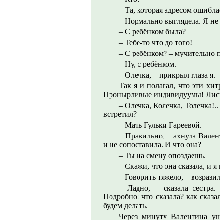
– Та, которая адресом ошибла
– Нормально выглядела. Я не 
– С ребёнком была?
– Тебе-то что до того!
– С ребёнком? – мучительно п
– Ну, с ребёнком.
– Олечка, – прикрыл глаза я.
Так я и полагал, что эти хи
Пронырливые индивидуумы! Лись
– Олечка, Колечка, Толечка!..
встретил?
– Мать Гульки Гареевой.
– Правильно, – ахнула Вален
и не сопоставила. И что она?
– Ты на смену опоздаешь.
– Скажи, что она сказала, и я
– Говорить тяжело, – возразил
– Ладно, – сказала сестра.
Подробно: что сказала? как сказа
будем делать.
Через минуту Валентина уш