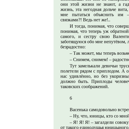
они этой жизни не знают, а гад
жизнь, эта негодная дольче вита,
мне пытаться объяснить им –
связками?! Ведь нет же!..
И тогда, понимая, что сове
понимая, что теперь уж обратной
самого, и сестру свою Валент
заботящуюся обо мне непутёвом, 
безрадостно:
– Так может, мы теперь возь
– Снимем, снимем! – радостн
Тут замелькали девичьи тру
полетели рядом с приплодом. А о
нас удивлённо, но без укоризны
должно быть. Приплоды человеч
таковских соображений.
6
Васенька самодовольно встре
– Ну, что, юницы, кто со мно
– Я! Я! Я! – загалдели сово
от такого единодушья юницыного