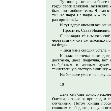
Тут юница, ни слова более н
груди своей влажной. Заставляла мя
была, но сдобное тесто. Я стал о
ты! Не надо! Не надо!..» – но О
разгорячённа!..
И тут вдруг опомнилась юниц
– Простите, Савва Иванович, 
Я погладил её немного ещё.
через минуту она уж тихонько п
на бедро.
– Твоя мама сегодня устала, 
Каждая клеточка кожи деви
досягаема, даже подручна, вот
скабрёзным и алчным духом 
таинственную светлую вишенку 
На большее уж я и не покуш
10
День сей был долог, нескон
Олечки, я зорко за приплодом с
случайных. Потом юница просну
слишком свободного, полунагого