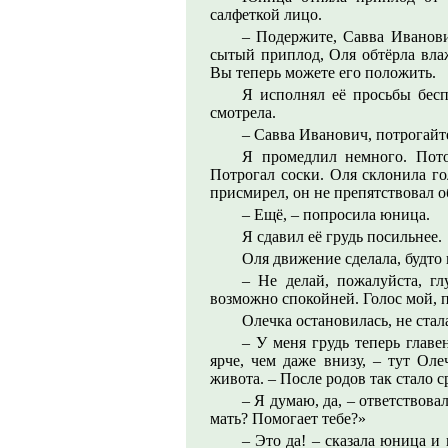
салфеткой лицо.
– Подержите, Савва Иванови
сытый приплод, Оля обтёрла влаж
Вы теперь можете его положить.
Я исполнял её просьбы бес
смотрела.
– Савва Иванович, потрогайт
Я промедлил немного. Пот
Потрогал соски. Оля склонила го
присмирел, он не препятствовал 
– Ещё, – попросила юница.
Я сдавил её грудь посильнее.
Оля движение сделала, будто 
– Не делай, пожалуйста, гл
возможно спокойней. Голос мой, п
Олечка остановилась, не стал
– У меня грудь теперь главе
ярче, чем даже внизу, – тут Оле
живота. – После родов так стало с
– Я думаю, да, – ответствова
мать? Помогает тебе?»
– Это да! – сказала юница и