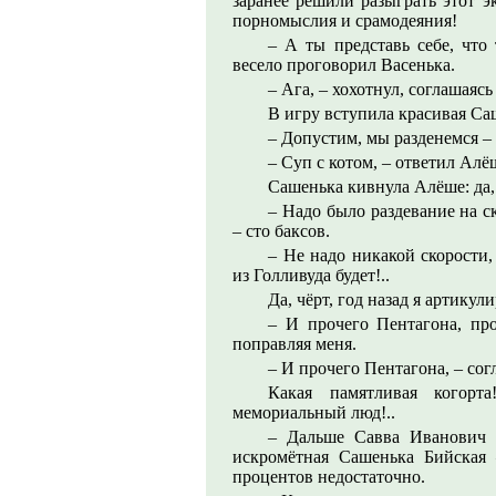
заранее решили разыграть этот э
порномыслия и срамодеяния!
– А ты представь себе, что
весело проговорил Васенька.
– Ага, – хохотнул, соглашаясь
В игру вступила красивая Са
– Допустим, мы разденемся –
– Суп с котом, – ответил Алё
Сашенька кивнула Алёше: да, 
– Надо было раздевание на ск
– сто баксов.
– Не надо никакой скорости,
из Голливуда будет!..
Да, чёрт, год назад я артикул
– И прочего Пентагона, про
поправляя меня.
– И прочего Пентагона, – согл
Какая памятливая когорт
мемориальный люд!..
– Дальше Савва Иванович п
искромётная Сашенька Бийская 
процентов недостаточно.