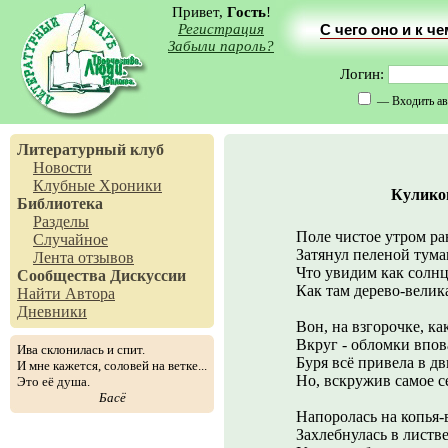
Привет,
Гость
!
Регистрация
С чего оно и к ч
Забыли пароль?
Логин:
— Входить ав
Литературный клуб
Новости
Клубные Хроники
Куликов
Библиотека
Разделы
Поле чистое утром р
Случайное
Затянул пеленой тума
Лента отзывов
Что увидим как солнц
Сообщества
Дискуссии
Как там дерево-велик
Найти Автора
Дневники
Вон, на взгорочке, ка
Вкруг - обломки впов
Ива склонилась и спит.
Буря всё привела в д
И мне кажется, соловей на ветке...
Но, вскружив самое с
Это её душа.
Басё
Напоролась на копья-
Захлебнулась в листве