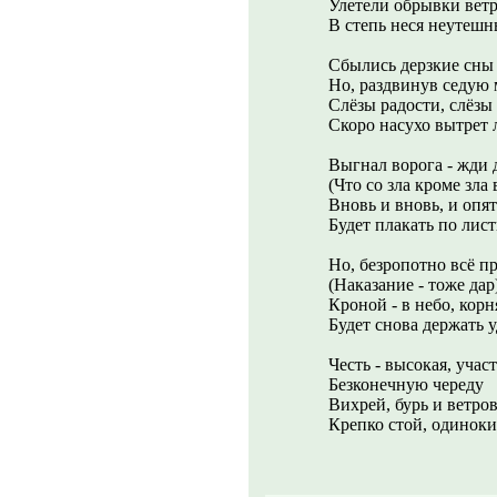
Улетели обрывки ветр
В степь неся неутешн
Сбылись дерзкие сны 
Но, раздвинув седую 
Слёзы радости, слёзы
Скоро насухо вытрет 
Выгнал ворога - жди 
(Что со зла кроме зла
Вновь и вновь, и опят
Будет плакать по лис
Но, безропотно всё п
(Наказание - тоже дар
Кроной - в небо, корн
Будет снова держать у
Честь - высокая, участь
Безконечную череду
Вихрей, бурь и ветров
Крепко стой, одиноки