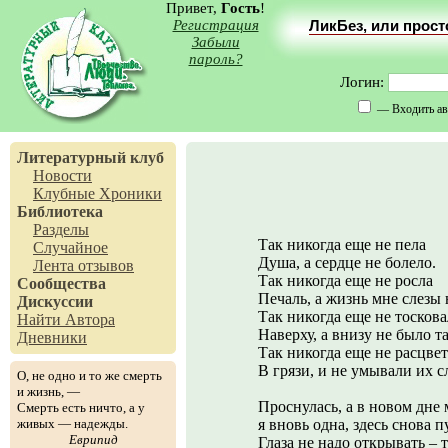
Привет,
Гость
!
Регистрация
ЛикБез, или прос
Забыли
пароль?
Логин:
— Входить ав
Литературный клуб
Новости
Клубные Хроники
Библиотека
Разделы
Так никогда еще не пела
Случайное
Душа, а сердце не болело.
Лента отзывов
Так никогда еще не росла
Сообщества
Печаль, а жизнь мне слезы 
Дискуссии
Так никогда еще не тосков
Найти Автора
Наверху, а внизу не было т
Дневники
Так никогда еще не расцве
В грязи, и не умывали их с
О, не одно и то же смерть
и жизнь, —
Проснулась, а в новом дне 
Смерть есть ничто, а у
живых — надежды.
я вновь одна, здесь снова п
Еврипид
Глаза не надо открывать – 