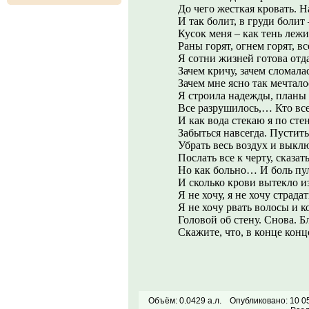
До чего жесткая кровать. Н
И так болит, в груди болит 
Кусок меня – как тень лежи
Раны горят, огнем горят, вс
Я сотни жизней готова отда
Зачем кричу, зачем сломала
Зачем мне ясно так мечтало
Я строила надежды, планы 
Все разрушилось,… Кто в
И как вода стекаю я по ст
Забыться навсегда. Пустить
Убрать весь воздух и выклю
Послать все к черту, сказат
Но как больно… И боль пул
И сколько крови вытекло из
Я не хочу, я не хочу страдат
Я не хочу рвать волосы и к
Головой об стену. Снова. Б
Скажите, что, в конце конц
Объём: 0.0429 а.л.
Опубликовано: 10 0