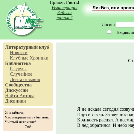
Привет,
Гость
!
Регистрация
ЛикБез, или прос
Забыли
пароль?
Логин:
— Входить ав
Литературный клуб
Новости
Клубные Хроники
Ст
Библиотека
Разделы
Случайное
Лента отзывов
Сообщества
Дискуссии
Найти Автора
Дневники
Я не искала сегодня созвуч
Я и забыла,
Пауз и стука. За звучностью
Что накрашены губы мои.
Краткость распял. А всеми
Чистый источник!
В лёд обратился. И небо на
Тиё