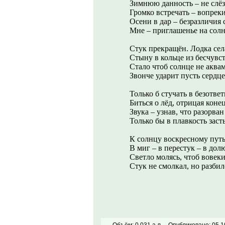
Зимнюю данность – не слёз
Громко встречать – вопрек
Осени в дар – безразличия 
Мне – приглашенье на сол
Стук прекращён. Лодка сел
Стыну в кольце из бесчувс
Стало чтоб солнце не аква
Звонче ударит пусть сердце
Только б стучать в безотве
Биться о лёд, отрицая коне
Звука – узнав, что разорван
Только бы в плавкость зас
К солнцу воскресному путь 
В миг – в перестук – в дол
Светло молясь, чтоб вовеки
Стук не смолкал, но разбил